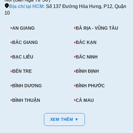
Địa chỉ tại HCM:
Số 137 Đường Hòa Hưng, P12, Quận
10
AN GIANG
BÀ RỊA - VŨNG TÀU
BẮC GIANG
BẮC KẠN
BẠC LIÊU
BẮC NINH
BẾN TRE
BÌNH ĐỊNH
BÌNH DƯƠNG
BÌNH PHƯỚC
BÌNH THUẬN
CÀ MAU
XEM THÊM ▼