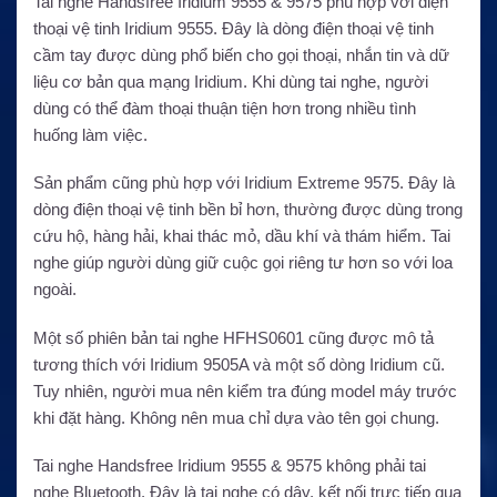
Tai nghe Handsfree Iridium 9555 & 9575 phù hợp với điện
thoại vệ tinh Iridium 9555. Đây là dòng điện thoại vệ tinh
cầm tay được dùng phổ biến cho gọi thoại, nhắn tin và dữ
liệu cơ bản qua mạng Iridium. Khi dùng tai nghe, người
dùng có thể đàm thoại thuận tiện hơn trong nhiều tình
huống làm việc.
Sản phẩm cũng phù hợp với Iridium Extreme 9575. Đây là
dòng điện thoại vệ tinh bền bỉ hơn, thường được dùng trong
cứu hộ, hàng hải, khai thác mỏ, dầu khí và thám hiểm. Tai
nghe giúp người dùng giữ cuộc gọi riêng tư hơn so với loa
ngoài.
Một số phiên bản tai nghe HFHS0601 cũng được mô tả
tương thích với Iridium 9505A và một số dòng Iridium cũ.
Tuy nhiên, người mua nên kiểm tra đúng model máy trước
khi đặt hàng. Không nên mua chỉ dựa vào tên gọi chung.
Tai nghe Handsfree Iridium 9555 & 9575 không phải tai
nghe Bluetooth. Đây là tai nghe có dây, kết nối trực tiếp qua