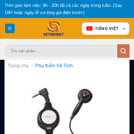
Bỏ
Thời gian làm việc: 8h - 20h tất cả các ngày trong tuần. (Sau
qua
18H hoặc ngày lễ vui lòng gọi điện trước)
nội
dung
TIẾNG VIỆT
Tìm
kiếm:
Trang chủ
/
Phụ Kiện Vệ Tinh