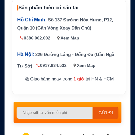
Thiết kế
Earbud có dây rút gọn
Sản phẩm hiện có sẵn tại
Micro
Micro tích hợp trên dây
Hồ Chí Minh:
Số 137 Đường Hòa Hưng, P12,
Nút điều khiể
Trả lời hoặc kết thúc cuộc gọi, điều chỉnh
Quận 10 (Gần Vòng Xoay Dân Chủ)
n
âm lượng tùy phiên bản
0386.002.002
Xem Map
Chức năng c
Hỗ trợ cuộc gọi thoại rảnh tay và riêng tư
hính
hơn
Hà Nội:
226 Đường Láng - Đống Đa (Gần Ngã
Không hỗ trợ dữ liệu, fax, modem và khô
Lưu ý
ng tăng tín hiệu vệ tinh
0917.834.532
Xem Map
Tư Sở)
🚀 Giao hàng ngay trong
1 giờ
tại HN & HCM
Please
leave
this
field