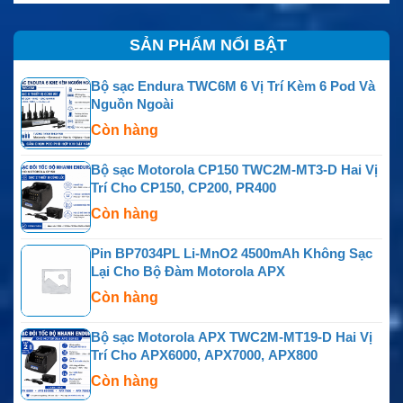
SẢN PHẨM NỔI BẬT
Bộ sạc Endura TWC6M 6 Vị Trí Kèm 6 Pod Và
Nguồn Ngoài
Còn hàng
Bộ sạc Motorola CP150 TWC2M-MT3-D Hai Vị
Trí Cho CP150, CP200, PR400
Còn hàng
Pin BP7034PL Li-MnO2 4500mAh Không Sạc
Lại Cho Bộ Đàm Motorola APX
Còn hàng
Bộ sạc Motorola APX TWC2M-MT19-D Hai Vị
Trí Cho APX6000, APX7000, APX800
Còn hàng