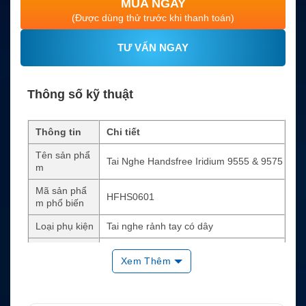
MUA NGAY
(Được dùng thử trước khi thanh toán)
TƯ VẤN NGAY
Thông số kỹ thuật
Thông tin
Chi tiết
Tên sản phẩ
Tai Nghe Handsfree Iridium 9555 & 9575
m
Mã sản phẩ
HFHS0601
m phổ biến
Loại phụ kiện
Tai nghe rảnh tay có dây
Thiết bị tươn
Iridium 9555, Iridium Extreme 9575, một
Xem Thêm
g thích
số Iridium 9505A
Chuẩn kết nố
Jack 2.5mm
i