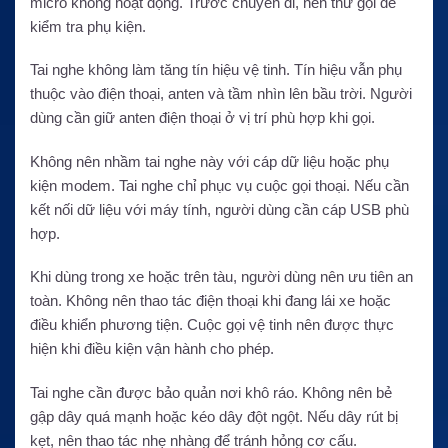
micro không hoạt động. Trước chuyến đi, nên thử gọi để
kiểm tra phụ kiện.
Tai nghe không làm tăng tín hiệu vệ tinh. Tín hiệu vẫn phụ
thuộc vào điện thoại, anten và tầm nhìn lên bầu trời. Người
dùng cần giữ anten điện thoại ở vị trí phù hợp khi gọi.
Không nên nhầm tai nghe này với cáp dữ liệu hoặc phụ
kiện modem. Tai nghe chỉ phục vụ cuộc gọi thoại. Nếu cần
kết nối dữ liệu với máy tính, người dùng cần cáp USB phù
hợp.
Khi dùng trong xe hoặc trên tàu, người dùng nên ưu tiên an
toàn. Không nên thao tác điện thoại khi đang lái xe hoặc
điều khiển phương tiện. Cuộc gọi vệ tinh nên được thực
hiện khi điều kiện vận hành cho phép.
Tai nghe cần được bảo quản nơi khô ráo. Không nên bẻ
gập dây quá mạnh hoặc kéo dây đột ngột. Nếu dây rút bị
kẹt, nên thao tác nhẹ nhàng để tránh hỏng cơ cấu.