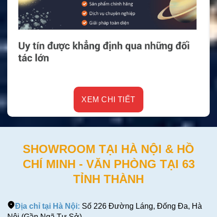
XEM CHI TIẾT
SHOWROOM TẠI HÀ NỘI & HỒ
CHÍ MINH - VĂN PHÒNG TẠI 63
TỈNH THÀNH
Địa chỉ tại Hà Nội:
Số 226 Đường Láng, Đống Đa, Hà
Nội (Gần Ngã Tư Sở)