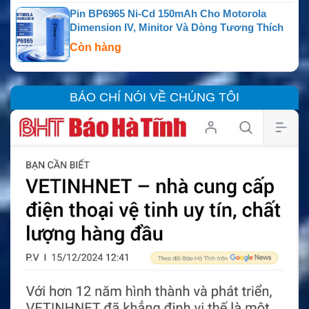
Pin BP6965 Ni-Cd 150mAh Cho Motorola
Dimension IV, Minitor Và Dòng Tương Thích
Còn hàng
BÁO CHÍ NÓI VỀ CHÚNG TÔI