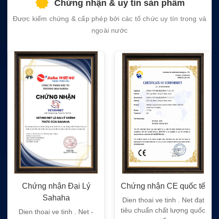
Chứng nhận & uy tín sản phẩm
empty.
Được kiểm chứng & cấp phép bởi các tổ chức uy tín trong và
ngoài nước
Chứng nhận Đại Lý
Chứng nhận CE quốc tế
Sahaha
Dien thoai ve tinh . Net đạt
tiêu chuẩn chất lượng quốc
Dien thoai ve tinh . Net -