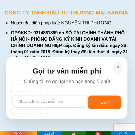
CÔNG TY TNHH ĐẦU TƯ THƯƠNG MẠI SARINA
Người đại diện pháp luật: NGUYỄN THỊ PHƯƠNG
GPĐKKD: 0314861899 do SỞ TÀI CHÍNH THÀNH PHỐ
HÀ NỘI - PHÒNG ĐĂNG KÝ KINH DOANH VÀ TÀI
CHÍNH DOANH NGHIỆP cấp. Đăng ký lần đầu: ngày 26
tháng 01 năm 2018. Đăng ký thay đổi lần thứ: 4, ngày 31
tháng 03 năm 2026
226 Đường Láng, Đống Đa, Hà Nội
Gọi tư vấn miễn phí
137 Đường Hòa Hưng, Phường 12, Quận 10, TP. Hồ Chí
Chúng tôi sẽ gọi lại cho bạn trong 5 phút
Minh
Hotline: 1900 2106 - 0386 001 001
Please
Email:
Giaiphap3g@gmail.com
leave
this
field
empty.