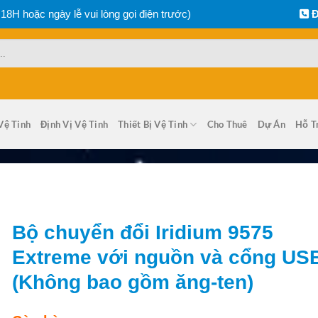
 18H hoặc ngày lễ vui lòng gọi điện trước)
Đ
Vệ Tinh
Định Vị Vệ Tinh
Thiết Bị Vệ Tinh
Cho Thuê
Dự Án
Hỗ T
Bộ chuyển đổi Iridium 9575
Extreme với nguồn và cổng US
(Không bao gồm ăng-ten)