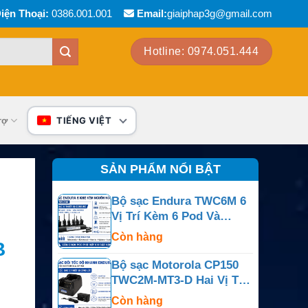
iện Thoại:
0386.001.001
Email:
giaiphap3g@gmail.com
Hotline: 0974.051.444
rợ
TIẾNG VIỆT
SẢN PHẨM NỔI BẬT
Bộ sạc Endura TWC6M 6
Vị Trí Kèm 6 Pod Và
Nguồn Ngoài
Còn hàng
B
Bộ sạc Motorola CP150
TWC2M-MT3-D Hai Vị Trí
Cho CP150, CP200,
Còn hàng