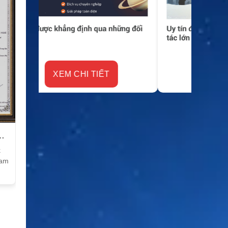
XEM CHI TIẾT
k
Nam