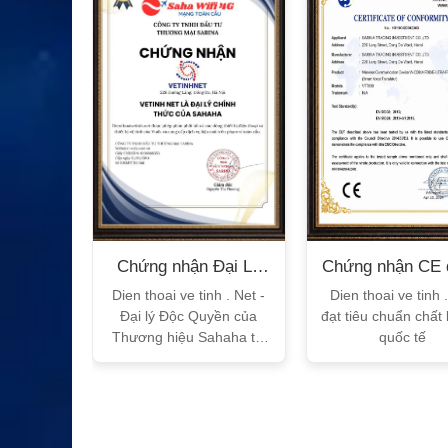
XEM CHI TIẾT
n Bộ
Chứng nhận Đại Lý
Chứng nhận CE 
T
Sahaha
tế
h Vtalk
Dien thoai ve tinh . Net -
Dien thoai ve tinh 
Việt Nam
Đại lý Độc Quyền của
đạt tiêu chuẩn chất
 quy!
Thương hiệu Sahaha tại
quốc tế
Việt Nam