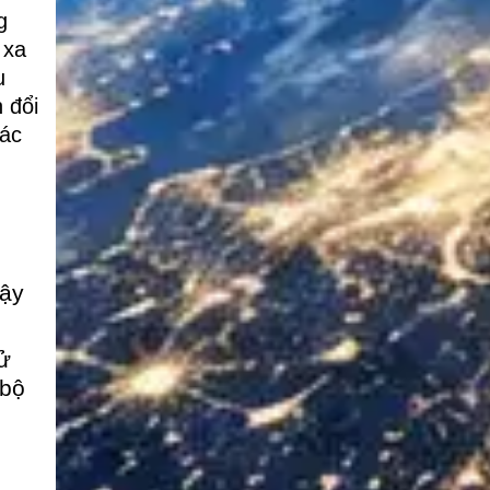
g
 xa
u
 đổi
các
vậy
ử
 bộ