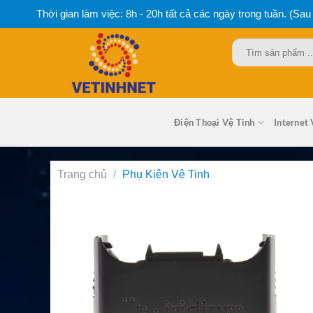
Bỏ
Thời gian làm việc: 8h - 20h tất cả các ngày trong tuần. (Sau
qua
nội
Tìm
dung
kiếm:
Điện Thoại Vệ Tinh
Internet 
Trang chủ
/
Phụ Kiện Vệ Tinh