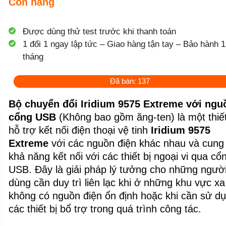
Còn hàng
Được dùng thử test trước khi thanh toán
1 đổi 1 ngay lập tức – Giao hàng tận tay – Bảo hành 1
tháng
Đã bán: 137
Bộ chuyển đổi Iridium 9575 Extreme với ngu
cổng USB
(Không bao gồm ăng-ten) là một thiết
hỗ trợ kết nối điện thoại vệ tinh
Iridium 9575
Extreme
với các nguồn điện khác nhau và cung
khả năng kết nối với các thiết bị ngoại vi qua cổ
USB. Đây là giải pháp lý tưởng cho những ngườ
dùng cần duy trì liên lạc khi ở những khu vực xa 
không có nguồn điện ổn định hoặc khi cần sử d
các thiết bị bổ trợ trong quá trình công tác.