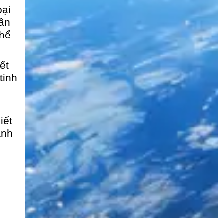
oại
cần
thể
ết
tinh
iết
ành