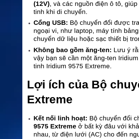
(12V)
, và các nguồn điện ô tô, giú
tinh khi di chuyển.
Cổng USB:
Bộ chuyển đổi được tr
ngoại vi, như laptop, máy tính bảng
chuyển dữ liệu hoặc sạc thiết bị tr
Không bao gồm ăng-ten:
Lưu ý rằ
vậy bạn sẽ cần một ăng-ten Iridium
tinh Iridium 9575 Extreme.
Lợi ích của Bộ chuy
Extreme
Kết nối linh hoạt:
Bộ chuyển đổi ch
9575 Extreme
ở bất kỳ đâu với kh
nhau, từ điện lưới (AC) cho đến ng