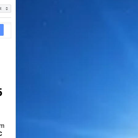
5
um
C