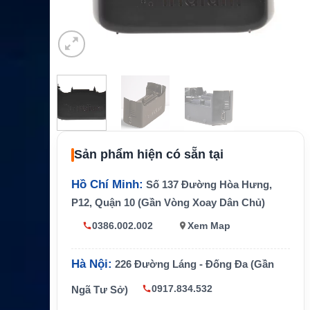
Sản phẩm hiện có sẵn tại
Hồ Chí Minh:
Số 137 Đường Hòa Hưng,
P12, Quận 10 (Gần Vòng Xoay Dân Chủ)
0386.002.002
Xem Map
Hà Nội:
226 Đường Láng - Đống Đa (Gần
0917.834.532
Ngã Tư Sở)