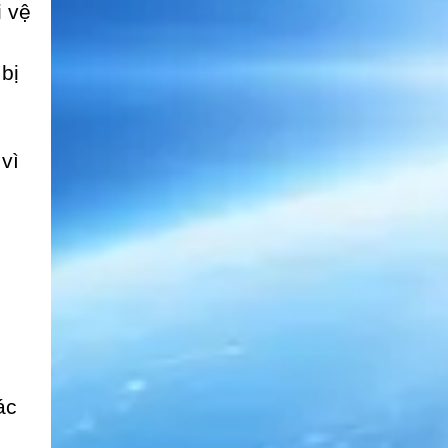
i vệ
bị
vì
ệ
ác