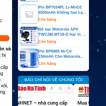
PR400
Pin BP7034PL Li-MnO2
4500mAh Không Sạc Lại
Cho Bộ Đàm Motorola
Còn hàng
2
APX
Bộ sạc Motorola APX
TWC2M-MT19-D Hai Vị Trí
Cho APX6000, APX7000,
Còn hàng
APX800
ồn và
Pin BP6965 Ni-Cd
 bị
150mAh Cho Motorola
Dimension IV, Minitor Và
Còn hàng
 cấp
Dòng Tương Thích
ng
i
BÁO CHÍ NÓI VỀ CHÚNG TÔI
xôi,
ụng