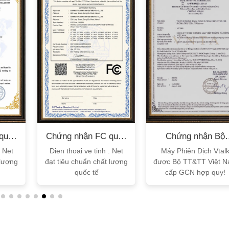
XEM CHI TIẾT
XEM CHI TIẾT
quốc
Chứng nhận FC quốc
Chứng nhận Bộ
tế
TT&TT
. Net
Dien thoai ve tinh . Net
Máy Phiên Dịch Vtal
 lượng
đạt tiêu chuẩn chất lượng
được Bộ TT&TT Việt 
quốc tế
cấp GCN hợp quy!