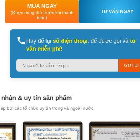
MUA NGAY
TƯ VẤN NGAY
(Được dùng thử trước khi thanh
toán)
Hãy để lại
số điện thoại
, để được gọi và
tư
vấn miễn phí!
Please
leave
this
field
empty.
nhận & uy tín sản phẩm
p bởi các tổ chức uy tín trong và ngoài nước