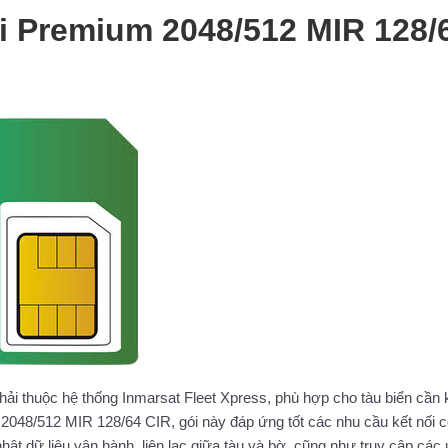
i Premium 2048/512 MIR 128/
 hải thuộc hệ thống Inmarsat Fleet Xpress, phù hợp cho tàu biển cần 
 2048/512 MIR 128/64 CIR, gói này đáp ứng tốt các nhu cầu kết nối 
hật dữ liệu vận hành, liên lạc giữa tàu và bờ, cũng như truy cập các