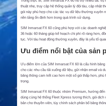
Trong thực tế, SIM Inmarsat FX 60 hỗ trợ nhiều tác vụ n
thuật nhẹ, truy cập hệ thống quản lý đội tàu, cập nhật t
gói này phù hợp cho các tác vụ dữ liệu thường xuyên 
nền tảng ổn định hơn trong quá trình sử dụng.
SIM Inmarsat FX 60 cũng phù hợp với các doanh nghiệp c
36 hoặc 60 tháng giúp kế hoạch chi phí rõ ràng hơn, đồn
tục. Với tàu hoạt động thường xuyên, đây là yếu tố quan
Ưu điểm nổi bật của sản
Ưu điểm lớn của SIM Inmarsat FX 60 là cấu hình băng t
cho các nhu cầu tải xuống dữ liệu, gửi nhận email và d
băng thông cam kết cao hơn một số gói thấp hơn, phù 
trọng.
SIM Inmarsat FX 60 thuộc nhóm Premium, hướng đến ngư
dùng cùng hệ thống Fleet Xpress tương thích, gói dịch 
bản cho thuyền viên, tùy chính sách phân bổ băng thông