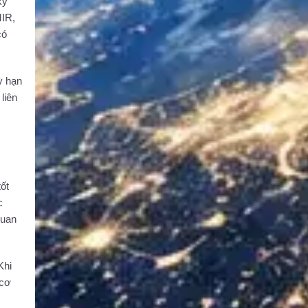
kỹ
MIR,
có
ỳ hạn
liên
ốt
c
quan
Khi
 cơ