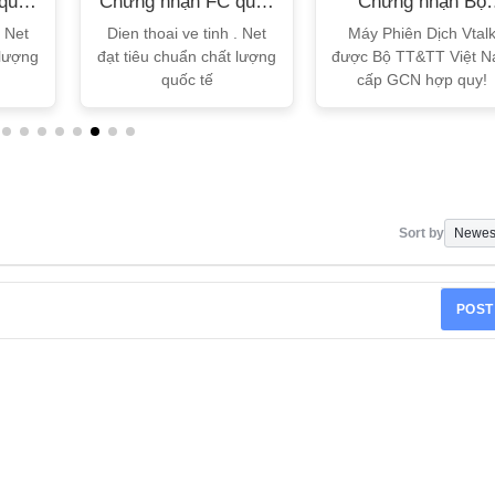
quốc
Chứng nhận FC quốc
Chứng nhận Bộ
tế
TT&TT
. Net
Dien thoai ve tinh . Net
Máy Phiên Dịch Vtal
 lượng
đạt tiêu chuẩn chất lượng
được Bộ TT&TT Việt 
quốc tế
cấp GCN hợp quy!
Sort by
POST