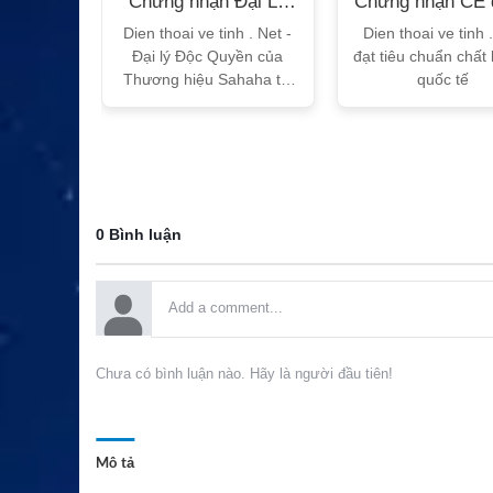
n Bộ
Chứng nhận Đại Lý
Chứng nhận CE 
T
Sahaha
tế
h Vtalk
Dien thoai ve tinh . Net -
Dien thoai ve tinh 
Việt Nam
Đại lý Độc Quyền của
đạt tiêu chuẩn chất
 quy!
Thương hiệu Sahaha tại
quốc tế
Việt Nam
0 Bình luận
Chưa có bình luận nào. Hãy là người đầu tiên!
Mô tả