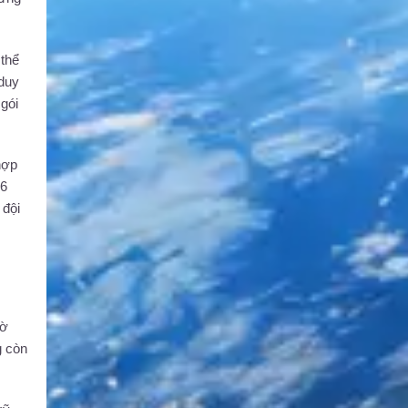
 thể
 duy
 gói
hợp
36
 đội
bờ
g còn