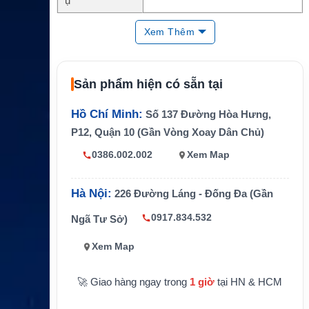
ụ
Dòng gói
FX 60 Premium
Xem Thêm
Băng thông MI
2048/512
R
Sản phẩm hiện có sẵn tại
Băng thông CIR
128/64
Kỳ hạn
36 hoặc 60 tháng
Hồ Chí Minh:
Số 137 Đường Hòa Hưng,
P12, Quận 10 (Gần Vòng Xoay Dân Chủ)
Internet vệ tinh hàng hải cho tàu b
Ứng dụng
iển
0386.002.002
Xem Map
Hà Nội:
226 Đường Láng - Đống Đa (Gần
0917.834.532
Ngã Tư Sở)
Xem Map
🚀 Giao hàng ngay trong
1 giờ
tại HN & HCM