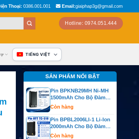
iện Thoại:
0386.001.001
Email:
giaiphap3g@gmail.com
Hotline: 0974.051.444
rợ
TIẾNG VIỆT
SẢN PHẨM NỔI BẬT
Pin BPKNB29MH Ni-MH
1500mAh Cho Bộ Đàm
um
Kenwood TK-2200, NX-
Còn hàng
u
240 Và NX-340
Pin BPBL2006LI-1 Li-Ion
2000mAh Cho Bộ Đàm
Hytera PD702, PD782
Còn hàng