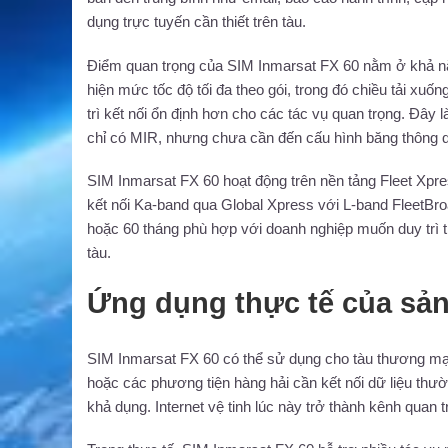
dụng trực tuyến cần thiết trên tàu.
Điểm quan trọng của SIM Inmarsat FX 60 nằm ở khả năn
hiện mức tốc độ tối đa theo gói, trong đó chiều tải xuố
trì kết nối ổn định hơn cho các tác vụ quan trọng. Đây
chỉ có MIR, nhưng chưa cần đến cấu hình băng thông 
SIM Inmarsat FX 60 hoạt động trên nền tảng Fleet Xpres
kết nối Ka-band qua Global Xpress với L-band FleetBro
hoặc 60 tháng phù hợp với doanh nghiệp muốn duy trì th
tàu.
Ứng dụng thực tế của sả
SIM Inmarsat FX 60 có thể sử dụng cho tàu thương mại, 
hoặc các phương tiện hàng hải cần kết nối dữ liệu thườ
khả dụng. Internet vệ tinh lúc này trở thành kênh quan tr