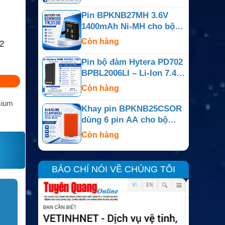
Pin BPKNB27MH 3.6V
1400mAh Ni-MH cho bộ
đàm Kenwood TK-3130,
Còn hàng
2
TK-3131
Pin bộ đàm Hytera PD702
BPBL2006LI – Li-Ion 7.4V
2000mAh
Còn hàng
mium
Khay pin BPKNB25CSOR
dùng 6 pin AA cho bộ
đàm Kenwood
Còn hàng
BÁO CHÍ NÓI VỀ CHÚNG TÔI