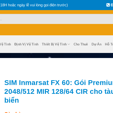
 18H hoặc ngày lễ vui lòng gọi điện trước)
Đ
Vệ Tinh
Định Vị Vệ Tinh
Thiết Bị Vệ Tinh
Cho Thuê
Dự Án
Hỗ T
SIM Inmarsat FX 60: Gói Premi
2048/512 MIR 128/64 CIR cho tà
biển