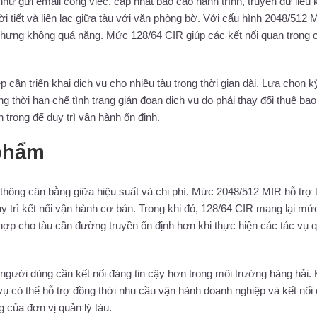
hư gửi email công việc, cập nhật báo cáo hành trình, truyền dữ liệu 
hời tiết và liên lạc giữa tàu với văn phòng bờ. Với cấu hình 2048/512 
nhưng không quá nặng. Mức 128/64 CIR giúp các kết nối quan trọng 
ần triển khai dịch vụ cho nhiều tàu trong thời gian dài. Lựa chọn k
g thời hạn chế tình trạng gián đoạn dịch vụ do phải thay đổi thuê bao 
 trọng để duy trì vận hành ổn định.
 phẩm
hông cân bằng giữa hiệu suất và chi phí. Mức 2048/512 MIR hỗ trợ t
uy trì kết nối vận hành cơ bản. Trong khi đó, 128/64 CIR mang lại mứ
hợp cho tàu cần đường truyền ổn định hơn khi thực hiện các tác vụ 
ời dùng cần kết nối đáng tin cậy hơn trong môi trường hàng hải. 
vụ có thể hỗ trợ đồng thời nhu cầu vận hành doanh nghiệp và kết nối
 của đơn vị quản lý tàu.