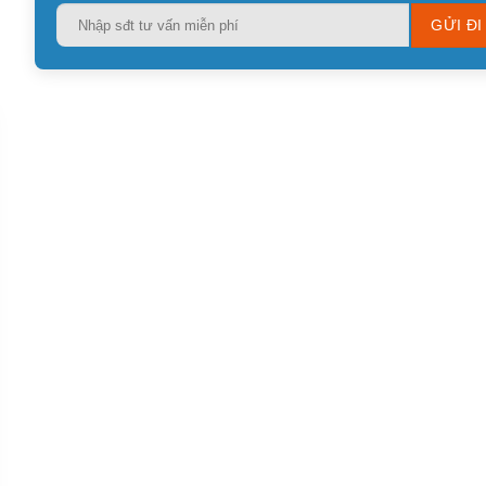
Please
leave
this
field
empty.