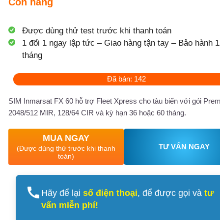
Còn hàng
Được dùng thử test trước khi thanh toán
1 đổi 1 ngay lập tức – Giao hàng tận tay – Bảo hành 1
tháng
Đã bán: 142
SIM Inmarsat FX 60 hỗ trợ Fleet Xpress cho tàu biển với gói Pre
2048/512 MIR, 128/64 CIR và kỳ hạn 36 hoặc 60 tháng.
MUA NGAY
TƯ VẤN NGAY
(Được dùng thử trước khi thanh
toán)
Hãy để lại
số điện thoại
, để được gọi và
tư
vấn miễn phí!