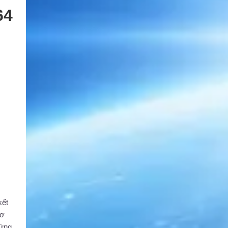
64
kết
cơ
 ứng