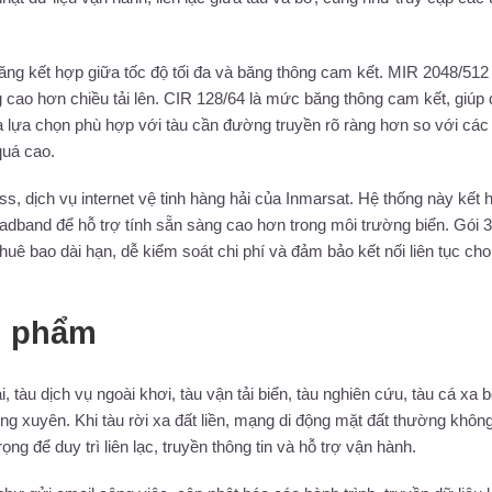
g kết hợp giữa tốc độ tối đa và băng thông cam kết. MIR 2048/512
ng cao hơn chiều tải lên. CIR 128/64 là mức băng thông cam kết, giúp
 là lựa chọn phù hợp với tàu cần đường truyền rõ ràng hơn so với các
quá cao.
s, dịch vụ internet vệ tinh hàng hải của Inmarsat. Hệ thống này kết 
adband để hỗ trợ tính sẵn sàng cao hơn trong môi trường biển. Gói 
uê bao dài hạn, dễ kiểm soát chi phí và đảm bảo kết nối liên tục cho
n phẩm
tàu dịch vụ ngoài khơi, tàu vận tải biển, tàu nghiên cứu, tàu cá xa 
ng xuyên. Khi tàu rời xa đất liền, mạng di động mặt đất thường khôn
ọng để duy trì liên lạc, truyền thông tin và hỗ trợ vận hành.