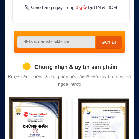
🚀 Giao hàng ngay trong
1 giờ
tại HN & HCM
Please
leave
this
field
Chứng nhận & uy tín sản phẩm
empty.
Được kiểm chứng & cấp phép bởi các tổ chức uy tín trong và
ngoài nước