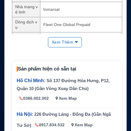
Nhà mạng v
Inmarsat
ệ tinh
Dòng dịch v
Fleet One Global Prepaid
ụ
Dung lượng
1 GB, tương đương 1000 MB
Xem Thêm
Units
5000 units
Thời hạn sử
6 tháng hoặc 180 ngày theo chính sách g
dụng
ói
Sản phẩm hiện có sẵn tại
Internet vệ tinh, email, thời tiết, báo cáo v
Ứng dụng
à liên lạc tàu biển
Hồ Chí Minh:
Số 137 Đường Hòa Hưng, P12,
Quận 10 (Gần Vòng Xoay Dân Chủ)
0386.002.002
Xem Map
Hà Nội:
226 Đường Láng - Đống Đa (Gần Ngã
0917.834.532
Xem Map
Tư Sở)