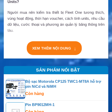
Units?
Người mua nên kiểm tra thiết bị Fleet One tương thích,
vùng hoạt động, thời hạn voucher, cách tính units, nhu cầu
dữ liệu, cước thoại và phương án quản lý băng thông trên
tàu.
↓
XEM THÊM NỘI DUNG
SẢN PHẨM NỔI BẬT
Bộ sạc Motorola CP125 TWC1-MT8A hỗ trợ
pin NiCd và NiMH
Còn hàng
Pin BP9012MH-1
Còn hàng