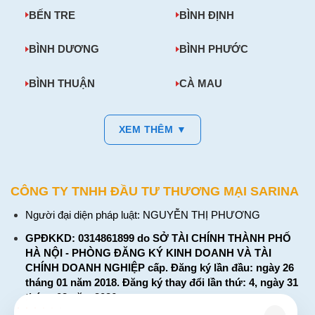
BẾN TRE
BÌNH ĐỊNH
BÌNH DƯƠNG
BÌNH PHƯỚC
BÌNH THUẬN
CÀ MAU
XEM THÊM ▼
CÔNG TY TNHH ĐẦU TƯ THƯƠNG MẠI SARINA
Người đại diện pháp luật: NGUYỄN THỊ PHƯƠNG
GPĐKKD: 0314861899 do SỞ TÀI CHÍNH THÀNH PHỐ
HÀ NỘI - PHÒNG ĐĂNG KÝ KINH DOANH VÀ TÀI
CHÍNH DOANH NGHIỆP cấp. Đăng ký lần đầu: ngày 26
tháng 01 năm 2018. Đăng ký thay đổi lần thứ: 4, ngày 31
tháng 03 năm 2026