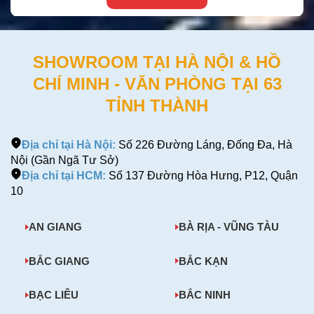
SHOWROOM TẠI HÀ NỘI & HỒ
CHÍ MINH - VĂN PHÒNG TẠI 63
TỈNH THÀNH
Địa chỉ tại Hà Nội:
Số 226 Đường Láng, Đống Đa, Hà
Nội (Gần Ngã Tư Sở)
Địa chỉ tại HCM:
Số 137 Đường Hòa Hưng, P12, Quận
10
AN GIANG
BÀ RỊA - VŨNG TÀU
BẮC GIANG
BẮC KẠN
BẠC LIÊU
BẮC NINH