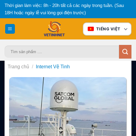
Bỏ
Thời gian làm việc: 8h - 20h tất cả các ngày trong tuần. (Sau
qua
18H hoặc ngày lễ vui lòng gọi điện trước)
nội
dung
TIẾNG VIỆT
Tìm
kiếm:
Trang chủ
/
Internet Vệ Tinh