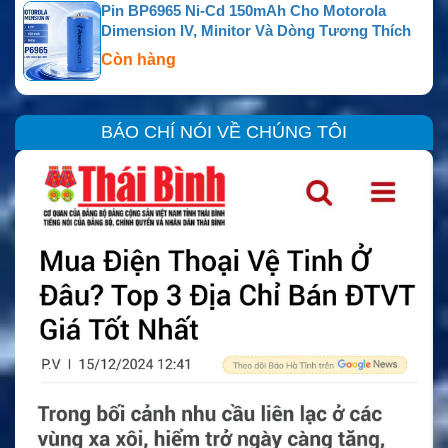
Pin BP6965 Ni-Cd 150mAh Cho Motorola
Dimension IV, Minitor Và Dòng Tương Thích
Còn hàng
BÁO CHÍ NÓI VỀ CHÚNG TÔI