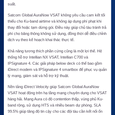
suất.
Satcom Global AuraNow VSAT không yêu cầu cam kết tối
thiểu cho Ku-band airtime và không áp dụng phí phạt khi
thay đổi hoặc tạm dừng gói. Điều này giúp chủ tàu tránh trả
phí cho băng thông không sử dụng, đồng thời dễ điều chỉnh
dịch vụ theo kế hoạch khai thác thực tế.
Khả năng tương thích phần cứng cũng là một lợi thế. Hệ
thống hỗ trợ Intellian NX VSAT, Intellian C700 và
IPSignature 4. Các giải pháp below deck có thể bao gồm
iDirect modem và IPSignature 4 smartbox để phục vụ quản
lý mạng, giám sát và hỗ trợ kỹ thuật.
Nền tảng iDirect Velocity giúp Satcom Global AuraNow
VSAT hoạt động trên hạ tầng mạng chuyên dụng cho VSAT
hàng hải. Mạng Aura có độ contention thấp, vùng phủ Ku-
band rộng, sử dụng HTS và nhiều beam dự phòng. SLA
99.5% giúp tăng độ tin cậy cho các đội tàu cần kết nối ổn