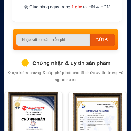
🚀 Giao hàng ngay trong
1 giờ
tại HN & HCM
Please
leave
this
field
Chứng nhận & uy tín sản phẩm
empty.
Được kiểm chứng & cấp phép bởi các tổ chức uy tín trong và
ngoài nước