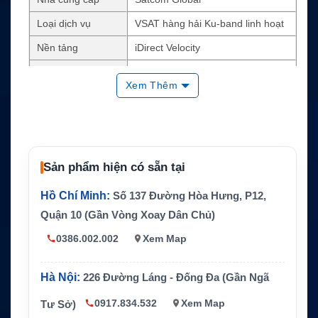
Loại dịch vụ
VSAT hàng hải Ku-band linh hoạt
Nền tảng
iDirect Velocity
MIR/CIR Ku-band từ 64 Kbps đến 2
Băng thông
0 Mbps
Xem Thêm
Nâng cấp, hạ cấp hoặc tạm dừng d
Tính linh hoạt
ịch vụ
Dự phòng
Iridium Certus L-band, 4G/5G
Sản phẩm hiện có sẵn tại
Phần cứng tương t
Intellian NX VSAT, Intellian C700
hích
Hồ Chí Minh:
Số 137 Đường Hòa Hưng, P12,
Quản lý mạng
IPSignature 4, portal quản lý riêng
Quận 10 (Gần Vòng Xoay Dân Chủ)
SLA
99.5% tùy cấu hình dịch vụ
0386.002.002
Xem Map
Hà Nội:
226 Đường Láng - Đống Đa (Gần Ngã
0917.834.532
Xem Map
Tư Sở)