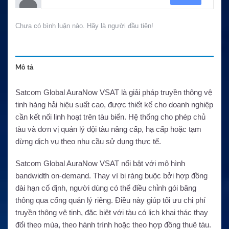
Chưa có bình luận nào. Hãy là người đầu tiên!
Mô tả
Satcom Global AuraNow VSAT là giải pháp truyền thông vệ
tinh hàng hải hiệu suất cao, được thiết kế cho doanh nghiệp
cần kết nối linh hoạt trên tàu biển. Hệ thống cho phép chủ
tàu và đơn vị quản lý đội tàu nâng cấp, hạ cấp hoặc tạm
dừng dịch vụ theo nhu cầu sử dụng thực tế.
Satcom Global AuraNow VSAT nổi bật với mô hình
bandwidth on-demand. Thay vì bị ràng buộc bởi hợp đồng
dài hạn cố định, người dùng có thể điều chỉnh gói băng
thông qua cổng quản lý riêng. Điều này giúp tối ưu chi phí
truyền thông vệ tinh, đặc biệt với tàu có lịch khai thác thay
đổi theo mùa, theo hành trình hoặc theo hợp đồng thuê tàu.