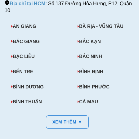
Địa chỉ tại HCM:
Số 137 Đường Hòa Hưng, P12, Quận
10
AN GIANG
BÀ RỊA - VŨNG TÀU
BẮC GIANG
BẮC KẠN
BẠC LIÊU
BẮC NINH
BẾN TRE
BÌNH ĐỊNH
BÌNH DƯƠNG
BÌNH PHƯỚC
BÌNH THUẬN
CÀ MAU
XEM THÊM ▼