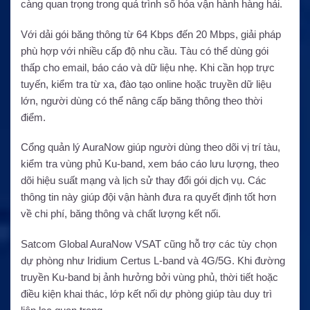
càng quan trọng trong quá trình số hóa vận hành hàng hải.
Với dải gói băng thông từ 64 Kbps đến 20 Mbps, giải pháp
phù hợp với nhiều cấp độ nhu cầu. Tàu có thể dùng gói
thấp cho email, báo cáo và dữ liệu nhẹ. Khi cần họp trực
tuyến, kiểm tra từ xa, đào tạo online hoặc truyền dữ liệu
lớn, người dùng có thể nâng cấp băng thông theo thời
điểm.
Cổng quản lý AuraNow giúp người dùng theo dõi vị trí tàu,
kiểm tra vùng phủ Ku-band, xem báo cáo lưu lượng, theo
dõi hiệu suất mạng và lịch sử thay đổi gói dịch vụ. Các
thông tin này giúp đội vận hành đưa ra quyết định tốt hơn
về chi phí, băng thông và chất lượng kết nối.
Satcom Global AuraNow VSAT cũng hỗ trợ các tùy chọn
dự phòng như Iridium Certus L-band và 4G/5G. Khi đường
truyền Ku-band bị ảnh hưởng bởi vùng phủ, thời tiết hoặc
điều kiện khai thác, lớp kết nối dự phòng giúp tàu duy trì