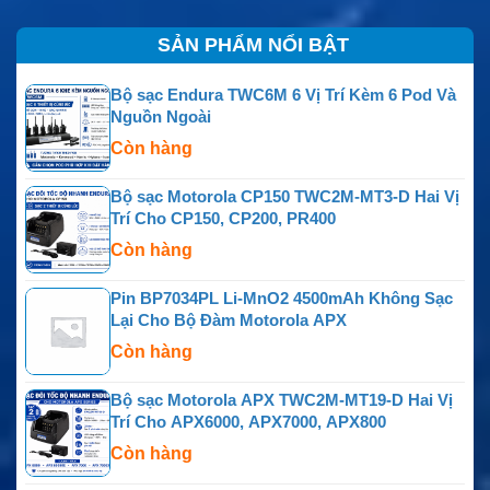
SẢN PHẨM NỔI BẬT
Bộ sạc Endura TWC6M 6 Vị Trí Kèm 6 Pod Và
Nguồn Ngoài
Còn hàng
Bộ sạc Motorola CP150 TWC2M-MT3-D Hai Vị
Trí Cho CP150, CP200, PR400
Còn hàng
Pin BP7034PL Li-MnO2 4500mAh Không Sạc
Lại Cho Bộ Đàm Motorola APX
Còn hàng
Bộ sạc Motorola APX TWC2M-MT19-D Hai Vị
Trí Cho APX6000, APX7000, APX800
Còn hàng