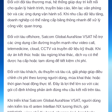
Đối với đội tàu thương mại, hệ thống giúp duy trì kết nối
cho quản lý hành trình, truyền báo cáo, liên lạc văn phòng
bờ và các ứng dụng vận hành số. Khi nhu cầu dữ liệu tăng,
doanh nghiệp có thể nâng cấp băng thông nhanh để xử lý
công việc quan trọng.
Đối với tàu offshore, Satcom Global AuraNow VSAT hỗ trợ
các ứng dụng cần đường truyền mạnh như video call,
telemedicine, cloud, CCTV và truyền dữ liệu kỹ thuật. Khi
dự án kết thúc hoặc tàu ngừng khai thác, dịch vụ có thể
được hạ cấp hoặc tạm dừng để tiết kiệm chi phí.
Đối với tàu khách, du thuyền và tàu cá, giải pháp giúp điều
chỉnh chi phí theo lượng người dùng, mùa khai thác hoặc
thời gian hoạt động thực tế. Đây là lợi thế lớn so với các
gói cố định không phản ánh đúng nhu cầu kết nối trên tàu.
Khi triển khai Satcom Global AuraNow VSAT, người dùng
nên kiểm tra rõ anten Intellian NX tương thích, gói