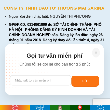
CÔNG TY TNHH ĐẦU TƯ THƯƠNG MẠI SARINA
Người đại diện pháp luật: NGUYỄN THỊ PHƯƠNG
GPĐKKD: 0314861899 do SỞ TÀI CHÍNH THÀNH PHỐ
HÀ NỘI - PHÒNG ĐĂNG KÝ KINH DOANH VÀ TÀI
CHÍNH DOANH NGHIỆP cấp. Đăng ký lần đầu: ngày 26
tháng 01 năm 2018. Đăng ký thay đổi lần thứ: 4, ngày 31
tháng 03 năm 2026
226 Đường Láng, Đống Đa, Hà Nội
Gọi tư vấn miễn phí
137 Đường Hòa Hưng, Phường 12, Quận 10, TP. Hồ Chí
Chúng tôi sẽ gọi lại cho bạn trong 5 phút
Minh
Hotline: 1900 2106 - 0386 001 001
Please
Email:
Giaiphap3g@gmail.com
leave
this
field
empty.