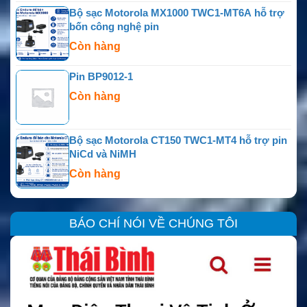
Bộ sạc Motorola MX1000 TWC1-MT6A hỗ trợ
bốn công nghệ pin
Còn hàng
Pin BP9012-1
Còn hàng
Bộ sạc Motorola CT150 TWC1-MT4 hỗ trợ pin
NiCd và NiMH
Còn hàng
BÁO CHÍ NÓI VỀ CHÚNG TÔI