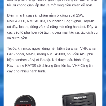
tối ưu không gian lắp đặt và mở rộng điều khiển dễ hơn.
Điểm mạnh của sản phẩm nằm ở công suất 25W,
NMEA2000, NMEA0183, Loudhailer, Fog Signal, RayMic
có dây, loa thụ động và khả năng mở rộng handset. Đây là
các yếu tố phù hợp với tàu thương mại, tàu cá, tàu dịch vụ
và du thuyền.
Trước khi mua, người dùng nên kiểm tra anten VHF, anten
GPS ngoài, MMSI, mạng NMEA2000, nhu cầu AIS, phụ
kiện handset và vị trí lắp đặt. Khi được cấu hình đúng,
Raymarine RAY90 sẽ là trung tâm liên lạc VHF đáng tin
cậy cho nhiều hành trình.