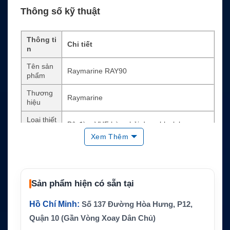
Thông số kỹ thuật
Thông ti
Chi tiết
n
Tên sản
Raymarine RAY90
phẩm
Thương
Raymarine
hiệu
Loại thiết
Bộ đàm VHF hàng hải dạng black box
bị
Xem Thêm
Công su
25W hoặc 1W
ất phát
DSC
Class D DSC
Sản phẩm hiện có sẵn tại
AIS
Không tích hợp AIS receiver
Hồ Chí Minh:
Số 137 Đường Hòa Hưng, P12,
GPS/GN
72 kênh, cần anten GPS thụ động ngoài
SS
Quận 10 (Gần Vòng Xoay Dân Chủ)