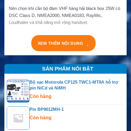
Nên chọn khi cần bộ đàm VHF hàng hải black box 25W có
DSC Class D, NMEA2000, NMEA0183, RayMic,
Loudhailer và khả năng mở rộng handset.
↓
XEM THÊM NỘI DUNG
SẢN PHẨM NỔI BẬT
Bộ sạc Motorola CP125 TWC1-MT8A hỗ trợ
pin NiCd và NiMH
Còn hàng
Pin BP9012MH-1
Còn hàng