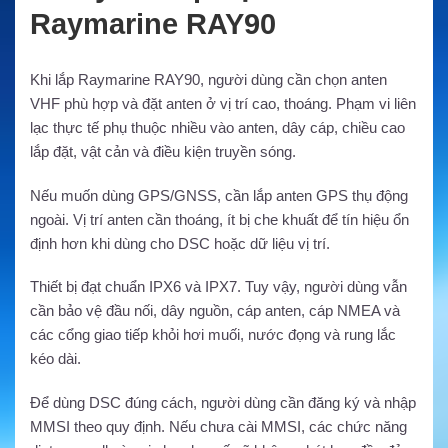
Raymarine RAY90
Khi lắp Raymarine RAY90, người dùng cần chọn anten
VHF phù hợp và đặt anten ở vị trí cao, thoáng. Phạm vi liên
lạc thực tế phụ thuộc nhiều vào anten, dây cáp, chiều cao
lắp đặt, vật cản và điều kiện truyền sóng.
Nếu muốn dùng GPS/GNSS, cần lắp anten GPS thụ động
ngoài. Vị trí anten cần thoáng, ít bị che khuất để tín hiệu ổn
định hơn khi dùng cho DSC hoặc dữ liệu vị trí.
Thiết bị đạt chuẩn IPX6 và IPX7. Tuy vậy, người dùng vẫn
cần bảo vệ đầu nối, dây nguồn, cáp anten, cáp NMEA và
các cổng giao tiếp khỏi hơi muối, nước đọng và rung lắc
kéo dài.
Để dùng DSC đúng cách, người dùng cần đăng ký và nhập
MMSI theo quy định. Nếu chưa cài MMSI, các chức năng