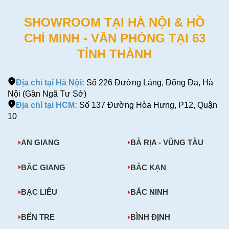
SHOWROOM TẠI HÀ NỘI & HỒ
CHÍ MINH - VĂN PHÒNG TẠI 63
TỈNH THÀNH
Địa chỉ tại Hà Nội:
Số 226 Đường Láng, Đống Đa, Hà
Nội (Gần Ngã Tư Sở)
Địa chỉ tại HCM:
Số 137 Đường Hòa Hưng, P12, Quận
10
AN GIANG
BÀ RỊA - VŨNG TÀU
BẮC GIANG
BẮC KẠN
BẠC LIÊU
BẮC NINH
BẾN TRE
BÌNH ĐỊNH