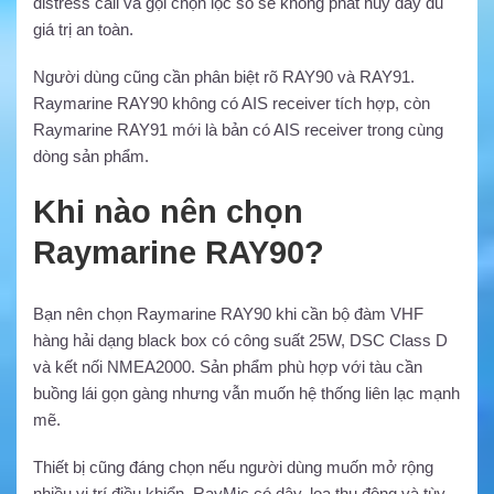
distress call và gọi chọn lọc số sẽ không phát huy đầy đủ
giá trị an toàn.
Người dùng cũng cần phân biệt rõ RAY90 và RAY91.
Raymarine RAY90 không có AIS receiver tích hợp, còn
Raymarine RAY91 mới là bản có AIS receiver trong cùng
dòng sản phẩm.
Khi nào nên chọn
Raymarine RAY90?
Bạn nên chọn Raymarine RAY90 khi cần bộ đàm VHF
hàng hải dạng black box có công suất 25W, DSC Class D
và kết nối NMEA2000. Sản phẩm phù hợp với tàu cần
buồng lái gọn gàng nhưng vẫn muốn hệ thống liên lạc mạnh
mẽ.
Thiết bị cũng đáng chọn nếu người dùng muốn mở rộng
nhiều vị trí điều khiển. RayMic có dây, loa thụ động và tùy