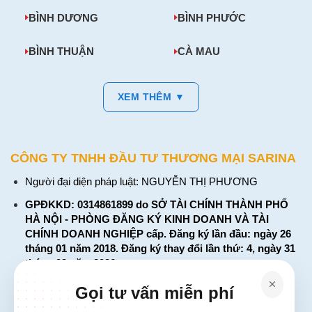
BÌNH DƯƠNG
BÌNH PHƯỚC
BÌNH THUẬN
CÀ MAU
XEM THÊM ▼
CÔNG TY TNHH ĐẦU TƯ THƯƠNG MẠI SARINA
Người đại diện pháp luật: NGUYỄN THỊ PHƯƠNG
GPĐKKD: 0314861899 do SỞ TÀI CHÍNH THÀNH PHỐ
HÀ NỘI - PHÒNG ĐĂNG KÝ KINH DOANH VÀ TÀI
CHÍNH DOANH NGHIỆP cấp. Đăng ký lần đầu: ngày 26
tháng 01 năm 2018. Đăng ký thay đổi lần thứ: 4, ngày 31
tháng 03 năm 2026
226 Đường Láng, Đống Đa, Hà Nội
Gọi tư vấn miễn phí
137 Đường Hòa Hưng, Phường 12, Quận 10, TP. Hồ Chí