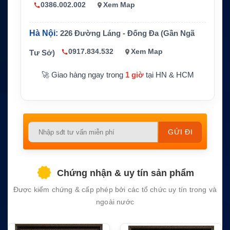
Kết nối d
0386.002.002
Xem Map
NMEA2000, NMEA0183, SeaTalkng
ữ liệu
Chống n
Hà Nội:
226 Đường Láng - Đống Đa (Gần Ngã
IPX6 và IPX7
ước
0917.834.532
Xem Map
Tư Sở)
Tính năn
RayMic có dây, loa thụ động, Loudhailer, Fo
g chính
g Signal, mở rộng handset
🚀 Giao hàng ngay trong
1 giờ
tại HN & HCM
Please
leave
this
field
Chứng nhận & uy tín sản phẩm
empty.
Được kiểm chứng & cấp phép bởi các tổ chức uy tín trong và
ngoài nước