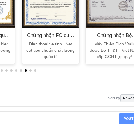
quốc
Chứng nhận FC quốc
Chứng nhận Bộ
tế
TT&TT
. Net
Dien thoai ve tinh . Net
Máy Phiên Dịch Vtal
 lượng
đạt tiêu chuẩn chất lượng
được Bộ TT&TT Việt 
quốc tế
cấp GCN hợp quy!
Sort by
POST