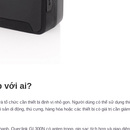
 với ai?
ổ chức cần thiết bị định vị nhỏ gọn. Người dùng có thể sử dụng thiế
 sản di động, thú cưng, hàng hóa hoặc các thiết bị có giá trị cần giám
anh. Queclink GL300N có anten trong, pin sạc tích hợp và giao diện