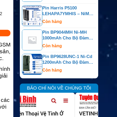
Pin Harris P5100
2
LEHAPA7YMHIS – NiMH
7.5V 2450mAh IS
Còn hàng
Pin BP9044MH Ni-MH
1000mAh Cho Bộ Đàm
Motorola P10
S/GSM
Còn hàng
 sản,
Pin BP9628UNC-1 Ni-Cd
c.
1200mAh Cho Bộ Đàm
Motorola GP300
chính
Còn hàng
iải
BÁO CHÍ NÓI VỀ CHÚNG TÔI
 các
với