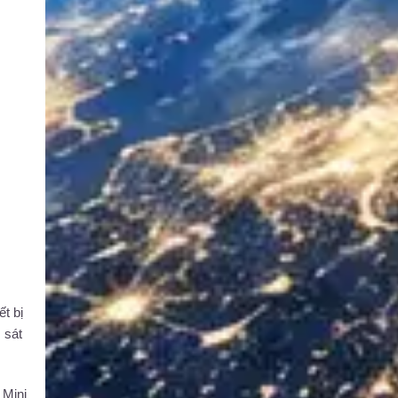
t bị
 sát
 Mini