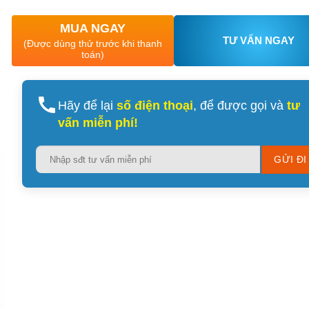
MUA NGAY
TƯ VẤN NGAY
(Được dùng thử trước khi thanh
toán)
Hãy để lại
số điện thoại
, để được gọi và
tư
vấn miễn phí!
Please
leave
this
field
empty.