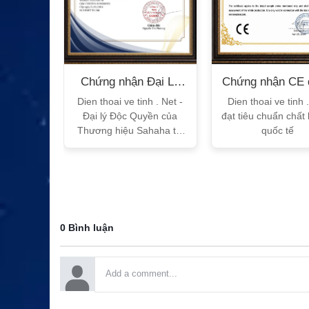
n Bộ
Chứng nhận Đại Lý
Chứng nhận CE 
T
Sahaha
tế
h Vtalk
Dien thoai ve tinh . Net -
Dien thoai ve tinh 
Việt Nam
Đại lý Độc Quyền của
đạt tiêu chuẩn chất
 quy!
Thương hiệu Sahaha tại
quốc tế
Việt Nam
0 Bình luận