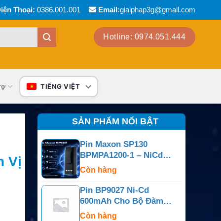
iện Thoại:
0386.001.001
Email:
giaiphap3g@gmail.com
Hotline: 0974.051.444
rợ
TIẾNG VIỆT
SẢN PHẨM NỔI BẬT
Pin Maxon SP130
BPMPA1200-1 – NiCd
h Vị
7.5V 1200mAh
Còn hàng
Pin BP9027 Ni-Cd
600mAh Cho Bộ Đàm
Motorola P10
Còn hàng