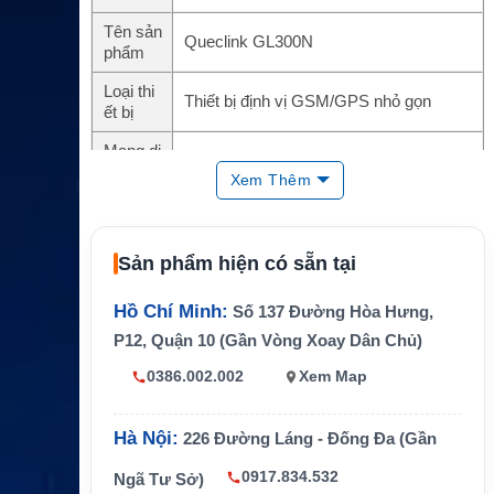
Tên sản
Queclink GL300N
phẩm
Loại thi
Thiết bị định vị GSM/GPS nhỏ gọn
ết bị
Mạng di
GSM/GPRS 850/900/1800/1900 MHz
động
Xem Thêm
Định vị
GNSS u-blox, hỗ trợ GPS/GLONASS
Kích th
68.5 x 38.5 x 23.5 mm
Sản phẩm hiện có sẵn tại
ước
Trọng l
Hồ Chí Minh:
Số 137 Đường Hòa Hưng,
60g
ượng
P12, Quận 10 (Gần Vòng Xoay Dân Chủ)
Pin
Li-Polymer 1300mAh
0386.002.002
Xem Map
Chống
IPX5
nước
Hà Nội:
226 Đường Láng - Đống Đa (Gần
Tính nă
SOS, geo-fence, motion detection, low po
0917.834.532
Ngã Tư Sở)
ng chín