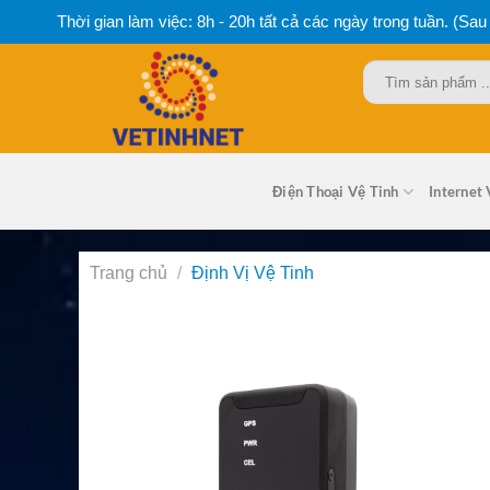
Bỏ
Thời gian làm việc: 8h - 20h tất cả các ngày trong tuần. (Sau
qua
nội
Tìm
dung
kiếm:
Điện Thoại Vệ Tinh
Internet 
Trang chủ
/
Định Vị Vệ Tinh