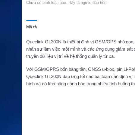
Chưa có bình luận nào. Hãy là người đầu tiên!
Mô tả
Queclink GL300N là thiết bị định vị GSM/GPS nhỏ gọn, 
nhân sự làm việc một mình và các ứng dụng giám sát d
truyền dữ liệu vị trí về hệ thống quản lý từ xa.
Với GSM/GPRS bốn băng tần, GNSS u-blox, pin Li-Poly
Queclink GL300N đáp ứng tốt các bài toán cần định vị li
hình và có khả năng cảnh báo trong nhiều tình huống th