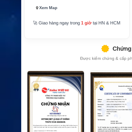
wer alarm
h
Xem Map
Dùng mạng 2G GSM/GPRS, cần kiểm tr
Lưu ý
a vùng phủ trước khi triển khai
🚀 Giao hàng ngay trong
1 giờ
tại HN & HCM
XEM CHI TIẾT
Chứng 
Được kiểm chứng & cấp phé