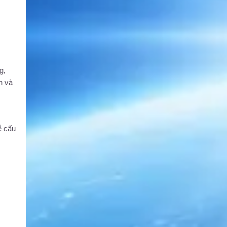
g,
h và
ễ cấu