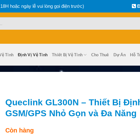
 18H hoặc ngày lễ vui lòng gọi điện trước)
Đ
Vệ Tinh
Định Vị Vệ Tinh
Thiết Bị Vệ Tinh
Cho Thuê
Dự Án
Hỗ T
Queclink GL300N – Thiết Bị Địn
GSM/GPS Nhỏ Gọn và Đa Năng
Còn hàng