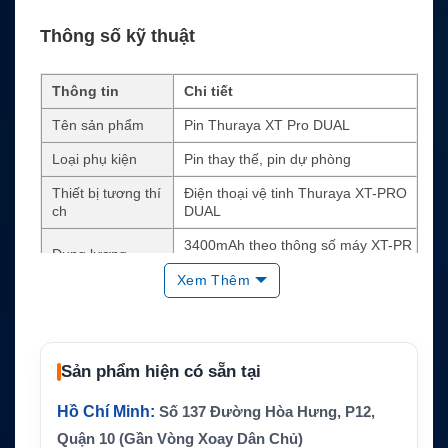
Thông số kỹ thuật
Thông tin
Chi tiết
Tên sản phẩm
Pin Thuraya XT Pro DUAL
Loại phụ kiện
Pin thay thế, pin dự phòng
Thiết bị tương thí
Điện thoại vệ tinh Thuraya XT-PRO
ch
DUAL
3400mAh theo thông số máy XT-PR
Dung lượng
O DUAL
Xem Thêm
Cấp nguồn cho điện thoại Thuraya
Chức năng chính
XT-PRO DUAL
Thay pin cũ, mang theo dự phòng, d
Ứng dụng
ùng cho chuyến đi dài
Sản phẩm hiện có sẵn tại
Thời gian sử dụn
Máy hỗ trợ đàm thoại đến 11 giờ, ch
Hồ Chí Minh:
Số 137 Đường Hòa Hưng, P12,
g tham chiếu
ờ đến 100 giờ
Quận 10 (Gần Vòng Xoay Dân Chủ)