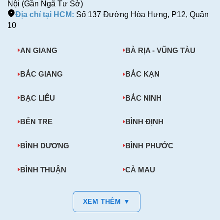
Nội (Gần Ngã Tư Sở)
Địa chỉ tại HCM:
Số 137 Đường Hòa Hưng, P12, Quận
10
AN GIANG
BÀ RỊA - VŨNG TÀU
BẮC GIANG
BẮC KẠN
BẠC LIÊU
BẮC NINH
BẾN TRE
BÌNH ĐỊNH
BÌNH DƯƠNG
BÌNH PHƯỚC
BÌNH THUẬN
CÀ MAU
XEM THÊM ▼