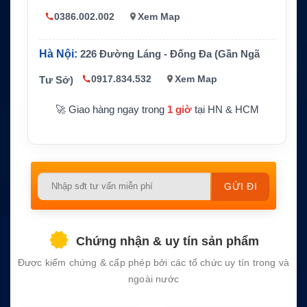
Nên dùng bộ sạc phù hợp với thiết b
Lưu ý sạc
ị Thuraya
0386.002.002
Xem Map
Tránh nhiệt độ cao, ẩm ướt và va đậ
Bảo quản
p mạnh
Hà Nội:
226 Đường Láng - Đống Đa (Gần Ngã
Đối tượng sử dụn
Hàng hải, cứu hộ, công trình vùng x
0917.834.532
Xem Map
Tư Sở)
g
a, du lịch mạo hiểm
🚀 Giao hàng ngay trong
1 giờ
tại HN & HCM
Please
leave
this
field
Chứng nhận & uy tín sản phẩm
empty.
Được kiểm chứng & cấp phép bởi các tổ chức uy tín trong và
ngoài nước