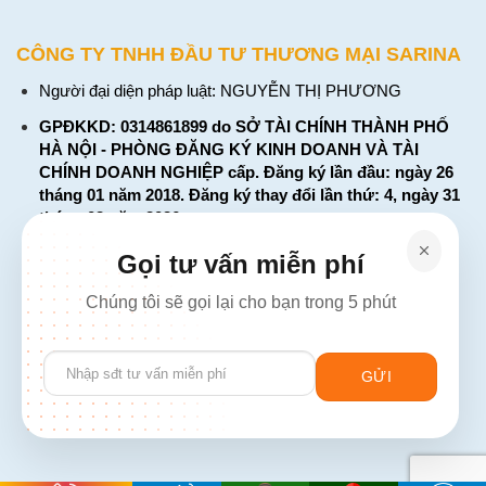
CÔNG TY TNHH ĐẦU TƯ THƯƠNG MẠI SARINA
Người đại diện pháp luật: NGUYỄN THỊ PHƯƠNG
GPĐKKD: 0314861899 do SỞ TÀI CHÍNH THÀNH PHỐ
HÀ NỘI - PHÒNG ĐĂNG KÝ KINH DOANH VÀ TÀI
CHÍNH DOANH NGHIỆP cấp. Đăng ký lần đầu: ngày 26
tháng 01 năm 2018. Đăng ký thay đổi lần thứ: 4, ngày 31
tháng 03 năm 2026
226 Đường Láng, Đống Đa, Hà Nội
Gọi tư vấn miễn phí
137 Đường Hòa Hưng, Phường 12, Quận 10, TP. Hồ Chí
Chúng tôi sẽ gọi lại cho bạn trong 5 phút
Minh
Hotline: 1900 2106 - 0386 001 001
Please
Email:
Giaiphap3g@gmail.com
leave
this
field
empty.