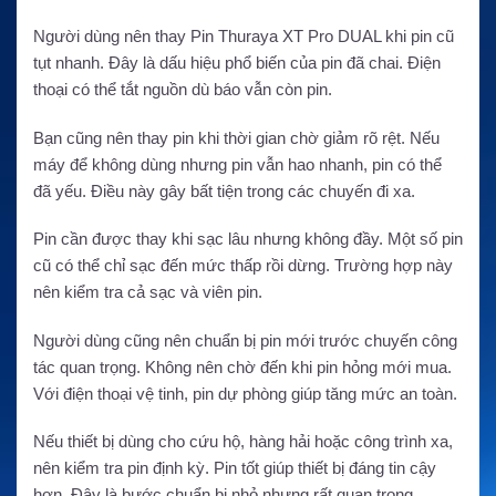
Người dùng nên thay Pin Thuraya XT Pro DUAL khi pin cũ
tụt nhanh. Đây là dấu hiệu phổ biến của pin đã chai. Điện
thoại có thể tắt nguồn dù báo vẫn còn pin.
Bạn cũng nên thay pin khi thời gian chờ giảm rõ rệt. Nếu
máy để không dùng nhưng pin vẫn hao nhanh, pin có thể
đã yếu. Điều này gây bất tiện trong các chuyến đi xa.
Pin cần được thay khi sạc lâu nhưng không đầy. Một số pin
cũ có thể chỉ sạc đến mức thấp rồi dừng. Trường hợp này
nên kiểm tra cả sạc và viên pin.
Người dùng cũng nên chuẩn bị pin mới trước chuyến công
tác quan trọng. Không nên chờ đến khi pin hỏng mới mua.
Với điện thoại vệ tinh, pin dự phòng giúp tăng mức an toàn.
Nếu thiết bị dùng cho cứu hộ, hàng hải hoặc công trình xa,
nên kiểm tra pin định kỳ. Pin tốt giúp thiết bị đáng tin cậy
hơn. Đây là bước chuẩn bị nhỏ nhưng rất quan trọng.