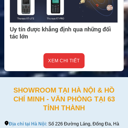
XEM CHI TIẾT
SHOWROOM TẠI HÀ NỘI & HỒ
CHÍ MINH - VĂN PHÒNG TẠI 63
TỈNH THÀNH
Địa chỉ tại Hà Nội:
Số 226 Đường Láng, Đống Đa, Hà