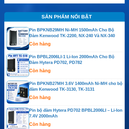
SẢN PHẨM NỔI BẬT
Pin BPKNB29MH Ni-MH 1500mAh Cho Bộ
Đàm Kenwood TK-2200, NX-240 Và NX-340
Còn hàng
Pin BPBL2006LI-1 Li-Ion 2000mAh Cho Bộ
Đàm Hytera PD702, PD782
Còn hàng
Pin BPKNB27MH 3.6V 1400mAh Ni-MH cho bộ
đàm Kenwood TK-3130, TK-3131
Còn hàng
Pin bộ đàm Hytera PD702 BPBL2006LI – Li-Ion
7.4V 2000mAh
Còn hàng