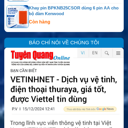
Khay pin BPKNB25CSOR dùng 6 pin AA cho
bộ đàm Kenwood
Còn hàng
BÁO CHÍ NÓI VỀ CHÚNG TÔI