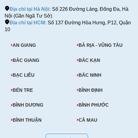
Địa chỉ tại Hà Nội:
Số 226 Đường Láng, Đống Đa, Hà
Nội (Gần Ngã Tư Sở)
Địa chỉ tại HCM:
Số 137 Đường Hòa Hưng, P12, Quận
10
AN GIANG
BÀ RỊA - VŨNG TÀU
BẮC GIANG
BẮC KẠN
BẠC LIÊU
BẮC NINH
BẾN TRE
BÌNH ĐỊNH
BÌNH DƯƠNG
BÌNH PHƯỚC
BÌNH THUẬN
CÀ MAU