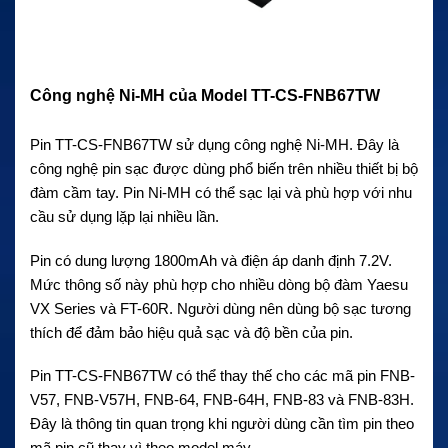
Công nghệ Ni-MH của Model TT-CS-FNB67TW
Pin TT-CS-FNB67TW sử dụng công nghệ Ni-MH. Đây là
công nghệ pin sạc được dùng phổ biến trên nhiều thiết bị bộ
đàm cầm tay. Pin Ni-MH có thể sạc lại và phù hợp với nhu
cầu sử dụng lặp lại nhiều lần.
Pin có dung lượng 1800mAh và điện áp danh định 7.2V.
Mức thông số này phù hợp cho nhiều dòng bộ đàm Yaesu
VX Series và FT-60R. Người dùng nên dùng bộ sạc tương
thích để đảm bảo hiệu quả sạc và độ bền của pin.
Pin TT-CS-FNB67TW có thể thay thế cho các mã pin FNB-
V57, FNB-V57H, FNB-64, FNB-64H, FNB-83 và FNB-83H.
Đây là thông tin quan trọng khi người dùng cần tìm pin theo
mã pin cũ thay vì theo model máy.