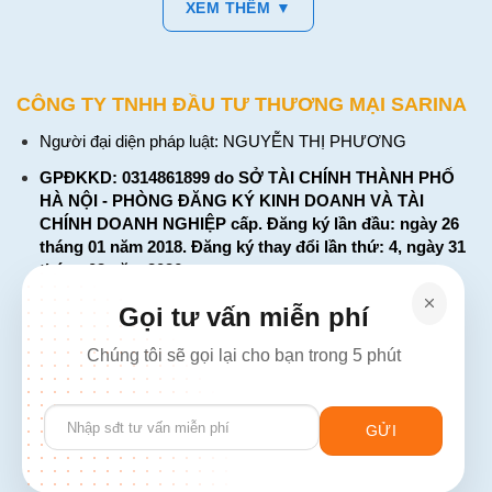
XEM THÊM ▼
CÔNG TY TNHH ĐẦU TƯ THƯƠNG MẠI SARINA
Người đại diện pháp luật: NGUYỄN THỊ PHƯƠNG
GPĐKKD: 0314861899 do SỞ TÀI CHÍNH THÀNH PHỐ
HÀ NỘI - PHÒNG ĐĂNG KÝ KINH DOANH VÀ TÀI
CHÍNH DOANH NGHIỆP cấp. Đăng ký lần đầu: ngày 26
tháng 01 năm 2018. Đăng ký thay đổi lần thứ: 4, ngày 31
tháng 03 năm 2026
226 Đường Láng, Đống Đa, Hà Nội
Gọi tư vấn miễn phí
137 Đường Hòa Hưng, Phường 12, Quận 10, TP. Hồ Chí
Chúng tôi sẽ gọi lại cho bạn trong 5 phút
Minh
Hotline: 1900 2106 - 0386 001 001
Please
Email:
Giaiphap3g@gmail.com
leave
this