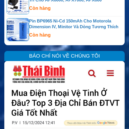
Còn hàng
Pin BP6965 Ni-Cd 150mAh Cho Motorola
Dimension IV, Minitor Và Dòng Tương Thích
Còn hàng
BÁO CHÍ NÓI VỀ CHÚNG TÔI