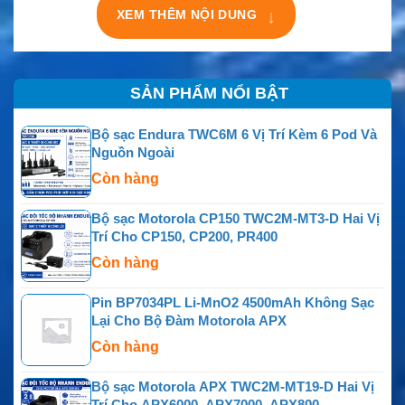
XEM THÊM NỘI DUNG
↓
SẢN PHẨM NỔI BẬT
Bộ sạc Endura TWC6M 6 Vị Trí Kèm 6 Pod Và
Nguồn Ngoài
Còn hàng
Bộ sạc Motorola CP150 TWC2M-MT3-D Hai Vị
Trí Cho CP150, CP200, PR400
Còn hàng
Pin BP7034PL Li-MnO2 4500mAh Không Sạc
Lại Cho Bộ Đàm Motorola APX
Còn hàng
Bộ sạc Motorola APX TWC2M-MT19-D Hai Vị
Trí Cho APX6000, APX7000, APX800