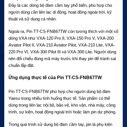
Đây là các dòng bộ đàm cầm tay phổ biến, phù hợp cho
người dùng cần liên lạc di động, hoạt động ngoài trời, kỹ
thuật và sử dụng cá nhân.
Ngoài ra, Pin TT-CS-FNB67TW còn tương thích với một số
dòng VXA như VXA-120 Pro II, VXA-150 Pro V, VXA-200
Aviator Pilot II, VXA-210 Aviator Pilot, VXA-210 Lite, VXA-
220 Pro VI, VXA-300 Pilot III và VXA-300 Lite. Người dùng
nên đối chiếu đúng mã máy trước khi thay pin để tránh sai
chuẩn lắp đặt.
Ứng dụng thực tế của Pin TT-CS-FNB67TW
Pin TT-CS-FNB67TW phù hợp cho người dùng bộ đàm
Yaesu trong nhiều tình huống thực tế. Sản phẩm có thể
dùng trong liên lạc nội bộ, bảo vệ, kho vận, nhà máy, công
trình, sự kiện, hoạt động ngoài trời hoặc làm pin dự phòng.
Trong quá trình sử dụng bộ đàm cầm tay, pin là phụ kiện