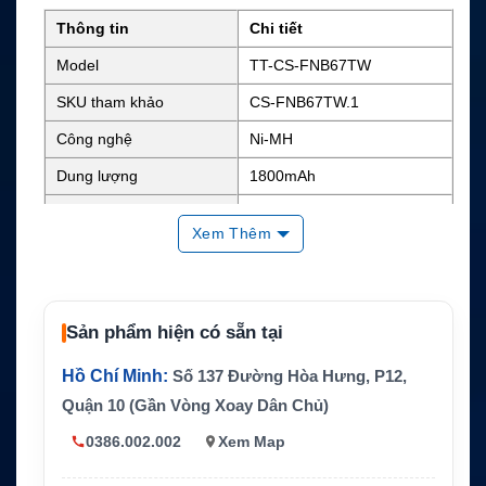
Thông tin
Chi tiết
Model
TT-CS-FNB67TW
SKU tham khảo
CS-FNB67TW.1
Công nghệ
Ni-MH
Dung lượng
1800mAh
Điện áp danh định
7.2V
Xem Thêm
Năng lượng
Khoảng 12.96Wh
Kích thước
3.75 x 2.28 x 0.71 inch
Trọng lượng
0.5 lb
Sản phẩm hiện có sẵn tại
Màu sắc
Đen
Hồ Chí Minh:
Số 137 Đường Hòa Hưng, P12,
FNB-V57, FNB-V57H, FNB-6
Quận 10 (Gần Vòng Xoay Dân Chủ)
Mã pin thay thế
4, FNB-64H, FNB-83 và FNB
-83H
0386.002.002
Xem Map
Yaesu VX-110, VX-120, VX-1