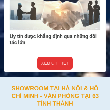
XEM CHI TIẾT
SHOWROOM TẠI HÀ NỘI & HỒ
CHÍ MINH - VĂN PHÒNG TẠI 63
TỈNH THÀNH