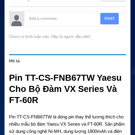
POST
Chưa có bình luận nào. Hãy là người đầu tiên!
Mô tả
Pin TT-CS-FNB67TW Yaesu
Cho Bộ Đàm VX Series Và
FT-60R
Pin TT-CS-FNB67TW là dòng pin thay thế tương thích cho
nhiều mẫu bộ đàm Yaesu VX Series và FT-60R. Sản phẩm
sử dụng công nghệ Ni-MH, dung lượng 1800mAh và điện