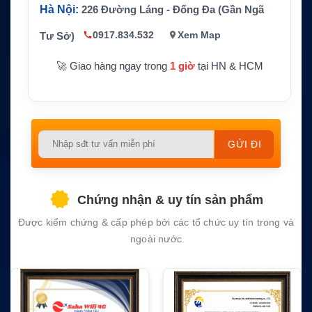
27, VX-150, VX-160, VX-170,
Hà Nội:
226 Đường Láng - Đống Đa (Gần Ngã
VX-177, VX-180, VX-210, VX
-210A, VX-400, VX-410, VX-
0917.834.532
Xem Map
Tư Sở)
Thiết bị tương thích
414, VX-417, VX-420, VX-42
4, VX-427, VX-800, FT-60E,
🚀 Giao hàng ngay trong
1 giờ
tại HN & HCM
FT-60R, FT-250E, FT-250R,
FT-270E, FT-270R, FT-277R
và các dòng VXA tương thích
CS / Pin thay thế tương thích
Hãng sản xuất
Yaesu
Please
Bảo hành
1 năm
leave
this
field
Chứng nhận & uy tín sản phẩm
empty.
Được kiểm chứng & cấp phép bởi các tổ chức uy tín trong và
ngoài nước