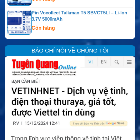
Pin Vocollect Talkman T5 SBVCT5LI – Li-Ion
3.7V 5000mAh
Còn hàng
BÁO CHÍ NÓI VỀ CHÚNG TÔI