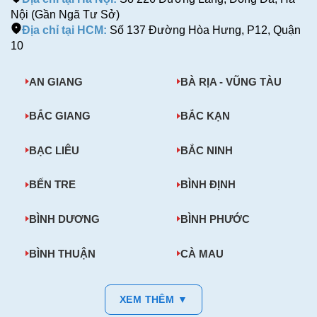
Nội (Gần Ngã Tư Sở)
Địa chỉ tại HCM:
Số 137 Đường Hòa Hưng, P12, Quận
10
AN GIANG
BÀ RỊA - VŨNG TÀU
BẮC GIANG
BẮC KẠN
BẠC LIÊU
BẮC NINH
BẾN TRE
BÌNH ĐỊNH
BÌNH DƯƠNG
BÌNH PHƯỚC
BÌNH THUẬN
CÀ MAU
XEM THÊM ▼