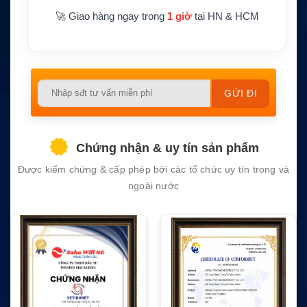
🚀 Giao hàng ngay trong
1 giờ
tại HN & HCM
Please
leave
this
field
Chứng nhận & uy tín sản phẩm
empty.
Được kiểm chứng & cấp phép bởi các tổ chức uy tín trong và
ngoài nước