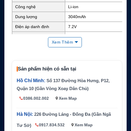
Công nghệ
Li-ion
Dung lượng
3040mAh
Điện áp danh định
7.2V
Năng lượng
Khoảng 21.89Wh
Xem Thêm
Chuẩn bảo vệ
IP67
ICOM IC-F9011 và IC-F9021
Thiết bị tương thích
Series
Sản phẩm hiện có sẵn tại
Hãng sản xuất
ICOM
Hồ Chí Minh:
Số 137 Đường Hòa Hưng, P12,
Quận 10 (Gần Vòng Xoay Dân Chủ)
0386.002.002
Xem Map
Hà Nội:
226 Đường Láng - Đống Đa (Gần Ngã
0917.834.532
Xem Map
Tư Sở)