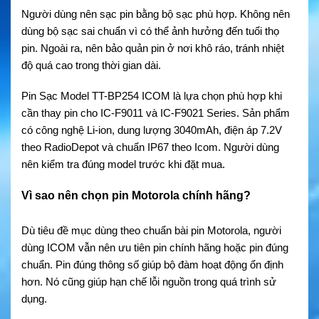
Người dùng nên sạc pin bằng bộ sạc phù hợp. Không nên
dùng bộ sạc sai chuẩn vì có thể ảnh hưởng đến tuổi thọ
pin. Ngoài ra, nên bảo quản pin ở nơi khô ráo, tránh nhiệt
độ quá cao trong thời gian dài.
Pin Sạc Model TT-BP254 ICOM là lựa chọn phù hợp khi
cần thay pin cho IC-F9011 và IC-F9021 Series. Sản phẩm
có công nghệ Li-ion, dung lượng 3040mAh, điện áp 7.2V
theo RadioDepot và chuẩn IP67 theo Icom. Người dùng
nên kiểm tra đúng model trước khi đặt mua.
Vì sao nên chọn pin Motorola chính hãng?
Dù tiêu đề mục dùng theo chuẩn bài pin Motorola, người
dùng ICOM vẫn nên ưu tiên pin chính hãng hoặc pin đúng
chuẩn. Pin đúng thông số giúp bộ đàm hoạt động ổn định
hơn. Nó cũng giúp hạn chế lỗi nguồn trong quá trình sử
dụng.