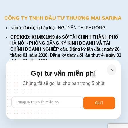
CÔNG TY TNHH ĐẦU TƯ THƯƠNG MẠI SARINA
Người đại diện pháp luật: NGUYỄN THỊ PHƯƠNG
GPĐKKD: 0314861899 do SỞ TÀI CHÍNH THÀNH PHỐ
HÀ NỘI - PHÒNG ĐĂNG KÝ KINH DOANH VÀ TÀI
CHÍNH DOANH NGHIỆP cấp. Đăng ký lần đầu: ngày 26
tháng 01 năm 2018. Đăng ký thay đổi lần thứ: 4, ngày 31
tháng 03 năm 2026
226 Đường Láng, Đống Đa, Hà Nội
Gọi tư vấn miễn phí
137 Đường Hòa Hưng, Phường 12, Quận 10, TP. Hồ Chí
Chúng tôi sẽ gọi lại cho bạn trong 5 phút
Minh
Hotline: 1900 2106 - 0386 001 001
Please
Email:
Giaiphap3g@gmail.com
leave
this
field
empty.