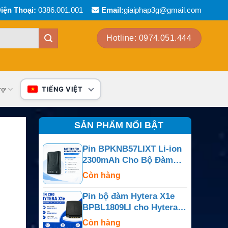
iện Thoại:
0386.001.001
Email:
giaiphap3g@gmail.com
Hotline: 0974.051.444
rợ
TIẾNG VIỆT
SẢN PHẨM NỔI BẬT
Pin BPKNB57LIXT Li-ion
2300mAh Cho Bộ Đàm
Kenwood TK-2140 Và NX
Còn hàng
Series
Pin bộ đàm Hytera X1e
BPBL1809LI cho Hytera
X1e
Còn hàng