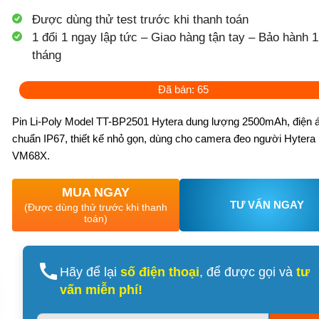
Được dùng thử test trước khi thanh toán
1 đổi 1 ngay lập tức – Giao hàng tận tay – Bảo hành 1
tháng
Đã bán: 65
Pin Li-Poly Model TT-BP2501 Hytera dung lượng 2500mAh, điện á
chuẩn IP67, thiết kế nhỏ gọn, dùng cho camera đeo người Hytera
VM68X.
MUA NGAY
TƯ VẤN NGAY
(Được dùng thử trước khi thanh
toán)
Hãy để lại
số điện thoại
, để được gọi và
tư
vấn miễn phí!