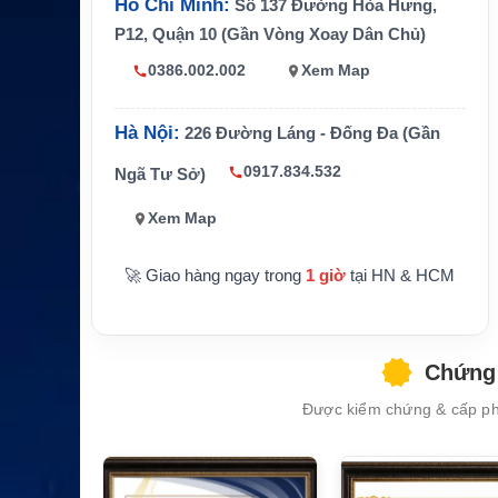
Hồ Chí Minh:
Số 137 Đường Hòa Hưng,
Thiết bị tương thích
Hytera VM68X
P12, Quận 10 (Gần Vòng Xoay Dân Chủ)
Hãng sản xuất
Hytera
0386.002.002
Xem Map
Hà Nội:
226 Đường Láng - Đống Đa (Gần
0917.834.532
Ngã Tư Sở)
Xem Map
🚀 Giao hàng ngay trong
1 giờ
tại HN & HCM
Chứng 
Được kiểm chứng & cấp phé