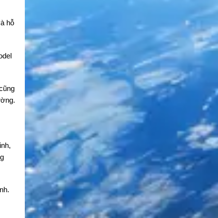
và hỗ
odel
 cũng
ường.
inh,
ng
ình.