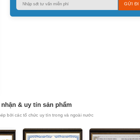
Please
leave
this
field
empty.
nhận & uy tín sản phẩm
p bởi các tổ chức uy tín trong và ngoài nước