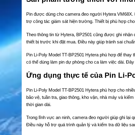
Pin được dùng cho camera đeo người Hytera VM68X. Đâ
trợ công tác giám sát hiện trường. Thiết bị phù hợp cho 
Theo thông tin từ Hytera, BP2501 cũng được ghi nhận
thiết bị trước khi đặt mua. Điều này giúp tránh sai chuẩ
Pin Li-Poly Model TT-BP2501 Hytera phù hợp để thay t
có thể dùng làm pin dự phòng cho ca làm việc dài. Đây l
Ứng dụng thực tế của Pin Li-P
Pin Li-Poly Model TT-BP2501 Hytera phù hợp cho nhiều
bảo vệ, tuần tra, giao thông, kho vận, nhà máy và kiểm
thời gian dài.
Trong lĩnh vực an ninh, camera đeo người giúp ghi lại quá
Điều này hỗ trợ quá trình quản lý và kiểm tra dữ liệu sa