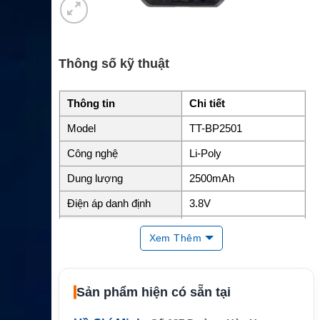
Thông số kỹ thuật
Thông tin
Chi tiết
Model
TT-BP2501
Công nghệ
Li-Poly
Dung lượng
2500mAh
Điện áp danh định
3.8V
Năng lượng
Khoảng 9.5Wh
Xem Thêm
Chuẩn bảo vệ
IP67
Kích thước
59 x 56 x 12.6 mm
Sản phẩm hiện có sẵn tại
Trọng lượng
Khoảng 50g