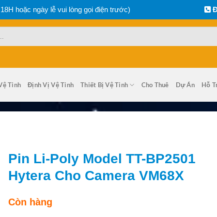
 18H hoặc ngày lễ vui lòng gọi điện trước)
Đ
Vệ Tinh
Định Vị Vệ Tinh
Thiết Bị Vệ Tinh
Cho Thuê
Dự Án
Hỗ T
Pin Li-Poly Model TT-BP2501
Hytera Cho Camera VM68X
Còn hàng