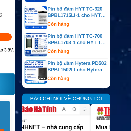
Pin bộ đàm HYT TC-320
2
BPBL1715LI-1 cho HYT
TC-320
Còn hàng
Pin bộ đàm HYT TC-700
BPBL1703-1 cho HYT TC-
700
p 3.8V,
Còn hàng
Pin bộ đàm Hytera PD502
BPBL1502LI cho Hytera
PD502 / PD506
Còn hàng
BÁO CHÍ NÓI VỀ CHÚNG TÔI