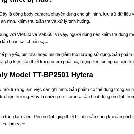
y là dòng body camera chuyên dụng cho ghi hình, lưu trữ dữ liệu 
an ninh, kiểm tra, tuần tra và xử lý tình huống.
 dùng với VM680 và VM550. Vì vậy, người dùng nên kiểm tra đúng m
n lắp hoặc sai chuẩn sạc.
hế pin yếu, pin chai hoặc pin đã giảm thời lượng sử dụng. Sản phẩm
à phụ kiện cần thiết khi camera phải hoạt động liên tục ngoài hiện tr
oly Model TT-BP2501 Hytera
 môi trường làm việc cần ghi hình. Sản phẩm có thể dùng trong an n
 tra hiện trường. Đây là những nơi camera cần hoạt động ổn định tro
 trình làm việc. Pin ổn định giúp thiết bị luôn sẵn sàng khi cần ghi h
u ca làm việc.