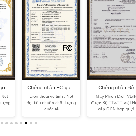
XEM CHI TIẾT
XEM CHI TIẾT
quốc
Chứng nhận FC quốc
Chứng nhận Bộ
tế
TT&TT
. Net
Dien thoai ve tinh . Net
Máy Phiên Dịch Vtal
 lượng
đạt tiêu chuẩn chất lượng
được Bộ TT&TT Việt 
quốc tế
cấp GCN hợp quy!