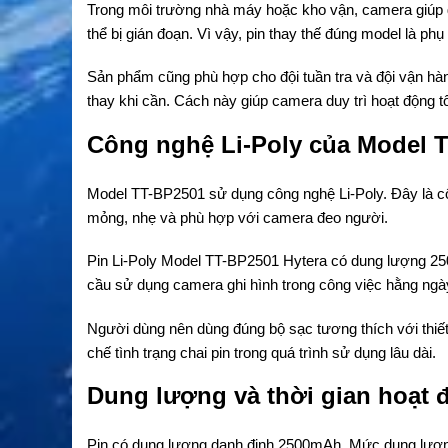
Trong môi trường nhà máy hoặc kho vận, camera giúp ghi
thể bị gián đoạn. Vì vậy, pin thay thế đúng model là phụ k
Sản phẩm cũng phù hợp cho đội tuần tra và đội vận hà
thay khi cần. Cách này giúp camera duy trì hoạt động tố
Công nghệ Li-Poly của Model 
Model TT-BP2501 sử dụng công nghệ Li-Poly. Đây là công
mỏng, nhẹ và phù hợp với camera đeo người.
Pin Li-Poly Model TT-BP2501 Hytera có dung lượng 25
cầu sử dụng camera ghi hình trong công việc hằng ngà
Người dùng nên dùng đúng bộ sạc tương thích với thiết
chế tình trạng chai pin trong quá trình sử dụng lâu dài.
Dung lượng và thời gian hoạt 
Pin có dung lượng danh định 2500mAh. Mức dung lượng