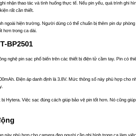
 nhận thao tác và tình huống thực tế. Nếu pin yếu, quá trình ghi hì
iện rất cần thiết.
nh ngoài hiện trường. Người dùng có thể chuẩn bị thêm pin dự phòng
t hơn trong ca dài.
TT-BP2501
 nghệ pin sạc phổ biến trên các thiết bị điện tử cầm tay. Pin có thi
00mAh. Điện áp danh định là 3.8V. Mức thông số này phù hợp cho n
y.
 bị Hytera. Việc sạc đúng cách giúp bảo vệ pin tốt hơn. Nó cũng giú
động
 này phù hợp cho camera đeo người cần ghi hình trong ca làm việc