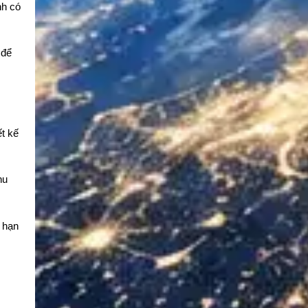
nh có
 để
ết kế
hu
p hạn
.