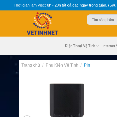
Bỏ
Thời gian làm việc: 8h - 20h tất cả các ngày trong tuần. (Sau
qua
nội
Tìm
dung
kiếm:
Điện Thoại Vệ Tinh
Internet 
Trang chủ
/
Phụ Kiện Vệ Tinh
/
Pin