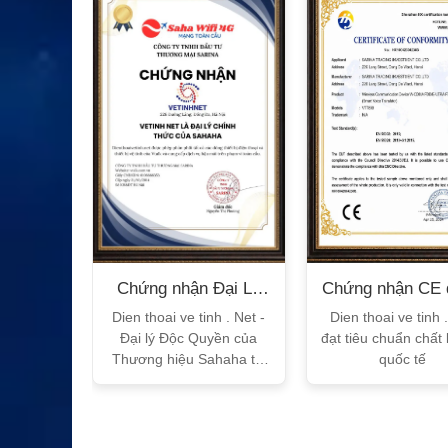
XEM CHI TIẾT
n Bộ
Chứng nhận Đại Lý
Chứng nhận CE 
T
Sahaha
tế
h Vtalk
Dien thoai ve tinh . Net -
Dien thoai ve tinh 
Việt Nam
Đại lý Độc Quyền của
đạt tiêu chuẩn chất
 quy!
Thương hiệu Sahaha tại
quốc tế
Việt Nam