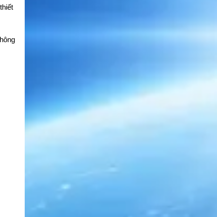
hiết
không