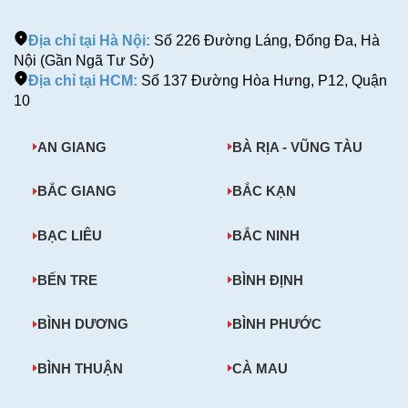
Địa chỉ tại Hà Nội:
Số 226 Đường Láng, Đống Đa, Hà
Nội (Gần Ngã Tư Sở)
Địa chỉ tại HCM:
Số 137 Đường Hòa Hưng, P12, Quận
10
AN GIANG
BÀ RỊA - VŨNG TÀU
BẮC GIANG
BẮC KẠN
BẠC LIÊU
BẮC NINH
BẾN TRE
BÌNH ĐỊNH
BÌNH DƯƠNG
BÌNH PHƯỚC
BÌNH THUẬN
CÀ MAU