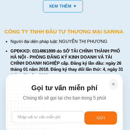
XEM THÊM ▼
CÔNG TY TNHH ĐẦU TƯ THƯƠNG MẠI SARINA
Người đại diện pháp luật: NGUYỄN THỊ PHƯƠNG
GPĐKKD: 0314861899 do SỞ TÀI CHÍNH THÀNH PHỐ
HÀ NỘI - PHÒNG ĐĂNG KÝ KINH DOANH VÀ TÀI
CHÍNH DOANH NGHIỆP cấp. Đăng ký lần đầu: ngày 26
tháng 01 năm 2018. Đăng ký thay đổi lần thứ: 4, ngày 31
tháng 03 năm 2026
226 Đường Láng, Đống Đa, Hà Nội
Gọi tư vấn miễn phí
137 Đường Hòa Hưng, Phường 12, Quận 10, TP. Hồ Chí
Chúng tôi sẽ gọi lại cho bạn trong 5 phút
Minh
Hotline: 1900 2106 - 0386 001 001
Please
Email:
Giaiphap3g@gmail.com
leave
this