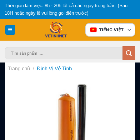
Bỏ
Thời gian làm việc: 8h - 20h tất cả các ngày trong tuần. (Sau
qua
18H hoặc ngày lễ vui lòng gọi điện trước)
nội
dung
TIẾNG VIỆT
Tìm
kiếm:
Trang chủ
/
Định Vị Vệ Tinh