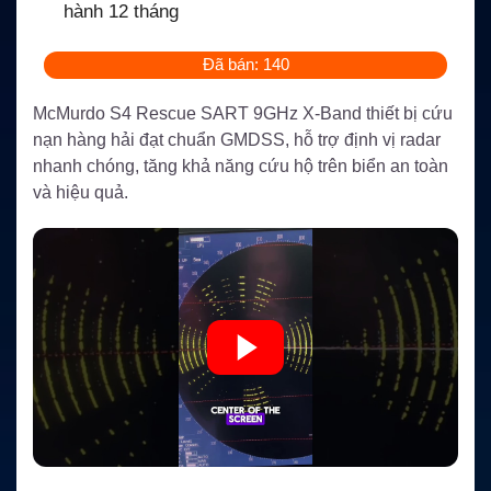
hành 12 tháng
Đã bán: 140
McMurdo S4 Rescue SART 9GHz X-Band thiết bị cứu
nạn hàng hải đạt chuẩn GMDSS, hỗ trợ định vị radar
nhanh chóng, tăng khả năng cứu hộ trên biển an toàn
và hiệu quả.