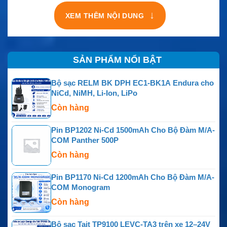
↓
XEM THÊM NỘI DUNG
SẢN PHẨM NỔI BẬT
Bộ sạc RELM BK DPH EC1-BK1A Endura cho
NiCd, NiMH, Li-Ion, LiPo
Còn hàng
Pin BP1202 Ni-Cd 1500mAh Cho Bộ Đàm M/A-
COM Panther 500P
Còn hàng
Pin BP1170 Ni-Cd 1200mAh Cho Bộ Đàm M/A-
COM Monogram
Còn hàng
Bộ sạc Tait TP9100 LEVC-TA3 trên xe 12–24V