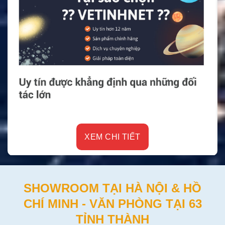
XEM CHI TIẾT
SHOWROOM TẠI HÀ NỘI & HỒ
CHÍ MINH - VĂN PHÒNG TẠI 63
TỈNH THÀNH