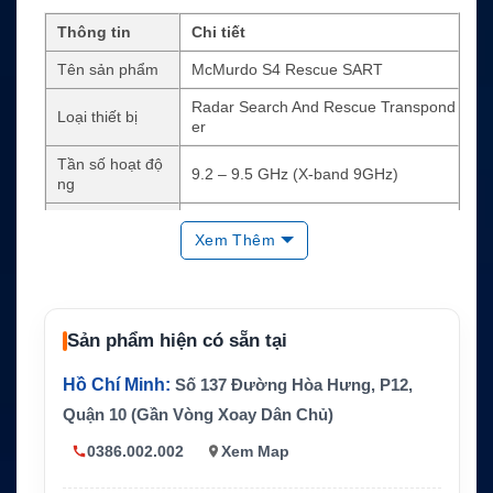
Thông tin
Chi tiết
Tên sản phẩm
McMurdo S4 Rescue SART
Radar Search And Rescue Transpond
Loại thiết bị
er
Tần số hoạt độ
9.2 – 9.5 GHz (X-band 9GHz)
ng
Tiêu chuẩn
IMO / GMDSS
Xem Thêm
Chế độ hoạt độ
Standby + Active transmission
ng
Thời gian stand
~96 giờ
by
Sản phẩm hiện có sẵn tại
Thời gian phát t
≥ 8 giờ
Hồ Chí Minh:
Số 137 Đường Hòa Hưng, P12,
ín hiệu
Quận 10 (Gần Vòng Xoay Dân Chủ)
Chống nước
Đến 10 mét
0386.002.002
Xem Map
Tín hiệu hiển thị
Chuỗi 12 điểm trên radar X-band