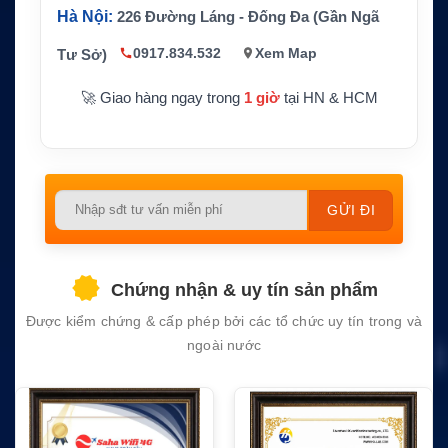
Cứu nạn hàng hải, xuồng cứu sinh, tà
Hà Nội:
226 Đường Láng - Đống Đa (Gần Ngã
Ứng dụng
u thương mại
0917.834.532
Xem Map
Tư Sở)
🚀 Giao hàng ngay trong
1 giờ
tại HN & HCM
Please
leave
this
field
Chứng nhận & uy tín sản phẩm
empty.
Được kiểm chứng & cấp phép bởi các tổ chức uy tín trong và
ngoài nước