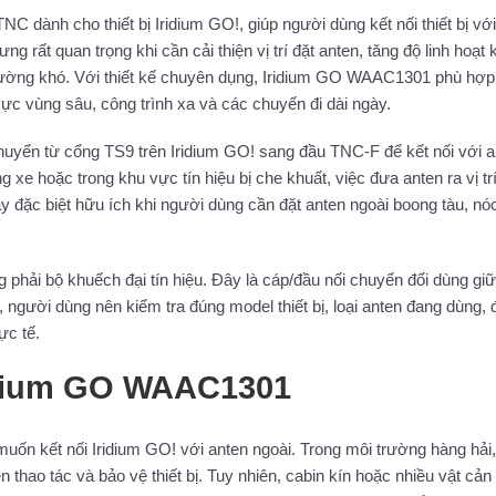
 dành cho thiết bị Iridium GO!, giúp người dùng kết nối thiết bị với
g rất quan trọng khi cần cải thiện vị trí đặt anten, tăng độ linh hoạt 
 trường khó. Với thiết kế chuyên dụng, Iridium GO WAAC1301 phù hợp
vực vùng sâu, công trình xa và các chuyến đi dài ngày.
uyển từ cổng TS9 trên Iridium GO! sang đầu TNC-F để kết nối với a
ng xe hoặc trong khu vực tín hiệu bị che khuất, việc đưa anten ra vị tr
ày đặc biệt hữu ích khi người dùng cần đặt anten ngoài boong tàu, nó
hải bộ khuếch đại tín hiệu. Đây là cáp/đầu nối chuyển đổi dùng gi
 người dùng nên kiểm tra đúng model thiết bị, loại anten đang dùng, 
ực tế.
idium GO WAAC1301
 kết nối Iridium GO! với anten ngoài. Trong môi trường hàng hải, 
 thao tác và bảo vệ thiết bị. Tuy nhiên, cabin kín hoặc nhiều vật cản