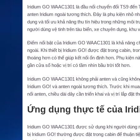
Iridium GO WAAC1301 là đầu nối chuyển đổi TS9 đến TNC
anten Iridium ngoài tương thích. Đây là phụ kiện nhỏ nhưn
dụng và tối ưu khả năng thu tín hiệu trong những môi
người dùng vệ tinh trên tàu biển, xe chuyên dụng, khu 
Điểm nổi bật của Iridium GO WAAC1301 là khả năng ch
ngoài. Khi thiết bị Iridium GO! được đặt trong cabin, tro
thoáng hơn có thể giúp kết nối ổn định hơn. Phụ kiện n
gần cửa sổ hoặc vị trí có tầm nhìn bầu trời tốt hơn.
Iridium GO WAAC1301 không phải anten và cũng không p
Iridium GO! và anten ngoài tương thích. Trước khi mua,
nối anten, chiều dài dây cần triển khai và vị trí lắp đặt th
Ứng dụng thực tế của Ir
Iridium GO WAAC1301 được sử dụng khi người dùng muốn
bị Iridium GO! thường được đặt trong cabin để thuận tiện