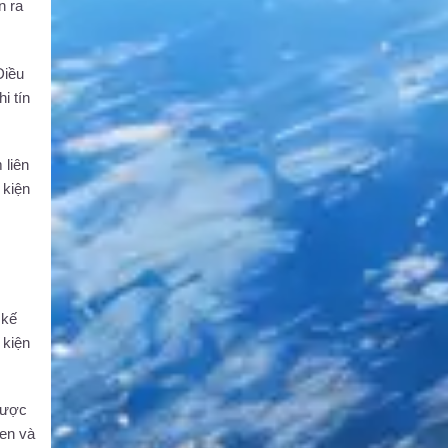
n ra
Điều
i tín
 liên
 kiện
 kế
 kiện
được
ten và