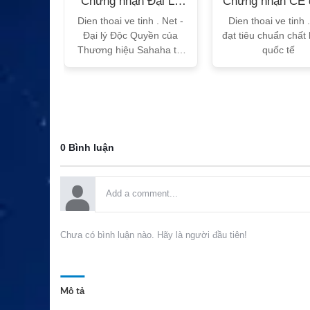
n Bộ
Chứng nhận Đại Lý
Chứng nhận CE 
T
Sahaha
tế
h Vtalk
Dien thoai ve tinh . Net -
Dien thoai ve tinh 
Việt Nam
Đại lý Độc Quyền của
đạt tiêu chuẩn chất
 quy!
Thương hiệu Sahaha tại
quốc tế
Việt Nam
0 Bình luận
Chưa có bình luận nào. Hãy là người đầu tiên!
Mô tả