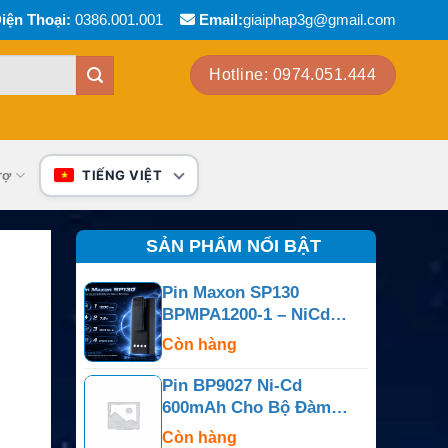
iện Thoại:
0386.001.001
Email:
giaiphap3g@gmail.com
Hotline: 0974.051.444
rợ
TIẾNG VIỆT
SẢN PHẨM NỔI BẬT
Pin Maxon SP130
BPMPA1200-1 – NiCd
7.5V 1200mAh
Còn hàng
Pin BP9027 Ni-Cd
600mAh Cho Bộ Đàm
Motorola P10
Còn hàng