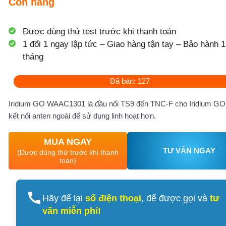
Còn hàng
Được dùng thử test trước khi thanh toán
1 đổi 1 ngay lập tức – Giao hàng tận tay – Bảo hành 1
tháng
Đã bán: 127
Iridium GO WAAC1301 là đầu nối TS9 đến TNC-F cho Iridium GO!
kết nối anten ngoài để sử dụng linh hoạt hơn.
MUA NGAY
TƯ VẤN NGAY
(Được dùng thử trước khi thanh
toán)
Hãy để lại
số điện thoại
, để được gọi và
tư
vấn miễn phí!