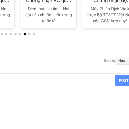
quốc
Chứng nhận FC quốc
Chứng nhận Bộ
tế
TT&TT
. Net
Dien thoai ve tinh . Net
Máy Phiên Dịch Vtal
 lượng
đạt tiêu chuẩn chất lượng
được Bộ TT&TT Việt 
quốc tế
cấp GCN hợp quy!
Sort by
POST