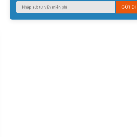
Please
leave
this
field
empty.