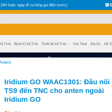
 18H hoặc ngày lễ vui lòng gọi điện trước)
Đ
Vệ Tinh
Định Vị Vệ Tinh
Thiết Bị Vệ Tinh
Cho Thuê
Dự Án
Hỗ T
Anten)
Iridium GO WAAC1301: Đầu nối
TS9 đến TNC cho anten ngoài
Iridium GO