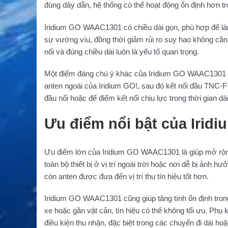
đúng dây dẫn, hệ thống có thể hoạt động ổn định hơn tro
Iridium GO WAAC1301 có chiều dài gọn, phù hợp để làm 
sự vướng víu, đồng thời giảm rủi ro suy hao không cần 
nối và đúng chiều dài luôn là yếu tố quan trọng.
Một điểm đáng chú ý khác của Iridium GO WAAC1301 là
anten ngoài của Iridium GO!, sau đó kết nối đầu TNC-F v
đầu nối hoặc để điểm kết nối chịu lực trong thời gian dài
Ưu điểm nổi bật của Iri
Ưu điểm lớn của Iridium GO WAAC1301 là giúp mở rộng c
toàn bộ thiết bị ở vị trí ngoài trời hoặc nơi dễ bị ảnh h
còn anten được đưa đến vị trí thu tín hiệu tốt hơn.
Iridium GO WAAC1301 cũng giúp tăng tính ổn định trong 
xe hoặc gần vật cản, tín hiệu có thể không tối ưu. Phụ 
điều kiện thu nhận, đặc biệt trong các chuyến đi dài ho