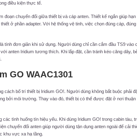
ng điều kiện thực tế.
đoạn chuyển đổi giữa thiết bị và cáp anten. Thiết kế ngắn giúp hạn
thiết ở phần adapter. Với hệ thống vệ tinh, việc chọn đúng cáp, đúng
 tính đơn giản khi sử dụng. Người dùng chỉ cần cắm đầu TS9 vào 
ới anten Iridium tương thích. Khi lắp đặt, cần tránh kéo căng dây, b
.
dium GO WAAC1301
ách bố trí thiết bị Iridium GO!. Người dùng không bắt buộc phải đ
ưởng bởi môi trường. Thay vào đó, thiết bị có thể được đặt ở nơi thuận 
các tình huống tín hiệu yếu. Khi dùng Iridium GO! trong cabin tàu, t
kiện chuyển đổi anten giúp người dùng tận dụng anten ngoài để cải th
ặc khu vực xa hạ tầng.