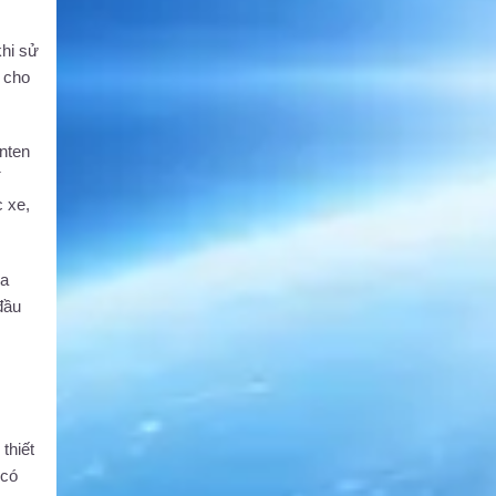
khi sử
 cho
nten
í
c xe,
ữa
đầu
thiết
 có