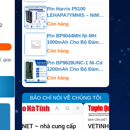
Pin Harris P5100
LEHAPA7YMHIS – NiMH
7.5V 2450mAh IS
Còn hàng
2
Pin BP9044MH Ni-MH
1000mAh Cho Bộ Đàm
Motorola P10
Còn hàng
, giúp
Pin BP9628UNC-1 Ni-Cd
1200mAh Cho Bộ Đàm
Motorola GP300
Còn hàng
BÁO CHÍ NÓI VỀ CHÚNG TÔI