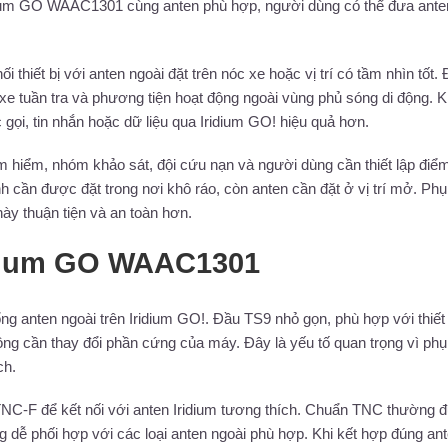
idium GO WAAC1301 cùng anten phù hợp, người dùng có thể đưa ante
hiết bị với anten ngoài đặt trên nóc xe hoặc vị trí có tầm nhìn tốt. 
xe tuần tra và phương tiện hoạt động ngoài vùng phủ sóng di động. Kh
c gọi, tin nhắn hoặc dữ liệu qua Iridium GO! hiệu quả hơn.
iểm, nhóm khảo sát, đội cứu nạn và người dùng cần thiết lập điểm
hính cần được đặt trong nơi khô ráo, còn anten cần đặt ở vị trí mở. Phụ
này thuận tiện và an toàn hơn.
ridium GO WAAC1301
 anten ngoài trên Iridium GO!. Đầu TS9 nhỏ gọn, phù hợp với thiết
hông cần thay đổi phần cứng của máy. Đây là yếu tố quan trọng vì phụ
ch.
NC-F để kết nối với anten Iridium tương thích. Chuẩn TNC thường 
ng dễ phối hợp với các loại anten ngoài phù hợp. Khi kết hợp đúng an