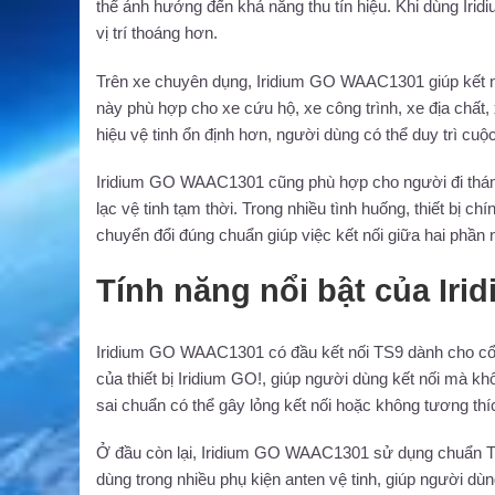
thể ảnh hưởng đến khả năng thu tín hiệu. Khi dùng Ir
vị trí thoáng hơn.
Trên xe chuyên dụng, Iridium GO WAAC1301 giúp kết nối t
này phù hợp cho xe cứu hộ, xe công trình, xe địa chất, 
hiệu vệ tinh ổn định hơn, người dùng có thể duy trì cuộ
Iridium GO WAAC1301 cũng phù hợp cho người đi thám h
lạc vệ tinh tạm thời. Trong nhiều tình huống, thiết bị c
chuyển đổi đúng chuẩn giúp việc kết nối giữa hai phần 
Tính năng nổi bật của I
Iridium GO WAAC1301 có đầu kết nối TS9 dành cho cổng
của thiết bị Iridium GO!, giúp người dùng kết nối mà k
sai chuẩn có thể gây lỏng kết nối hoặc không tương thí
Ở đầu còn lại, Iridium GO WAAC1301 sử dụng chuẩn T
dùng trong nhiều phụ kiện anten vệ tinh, giúp người dù