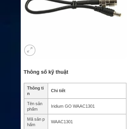
Thông số kỹ thuật
Thông ti
Chi tiết
n
Tên sản
Iridium GO WAAC1301
phẩm
Mã sản p
WAAC1301
hẩm