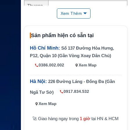
Thương
Iridium
hiệu
Xem Thêm
Loại phụ
Đầu nối/cáp chuyển anten
kiện
Sản phẩm hiện có sẵn tại
Kết nối th
TS9 cho Iridium GO!
iết bị
Hồ Chí Minh:
Số 137 Đường Hòa Hưng,
Kết nối a
TNC-F
P12, Quận 10 (Gần Vòng Xoay Dân Chủ)
nten
0386.002.002
Xem Map
Chiều dài
Khoảng 15 cm
Ứng dụn
Kết nối Iridium GO! với anten Iridium ng
Hà Nội:
226 Đường Láng - Đống Đa (Gần
g
oài tương thích
0917.834.532
Ngã Tư Sở)
Xem Map
🚀 Giao hàng ngay trong
1 giờ
tại HN & HCM