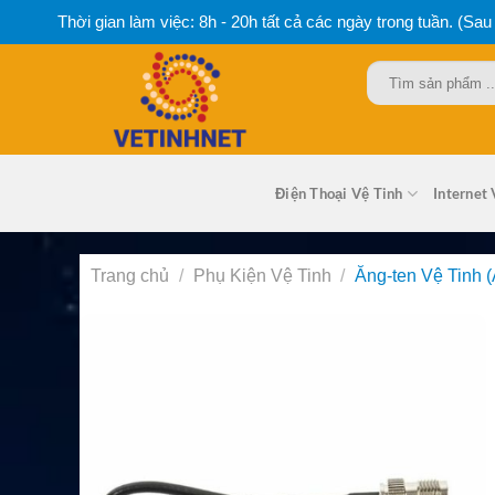
Bỏ
Thời gian làm việc: 8h - 20h tất cả các ngày trong tuần. (Sau
qua
nội
Tìm
dung
kiếm:
Điện Thoại Vệ Tinh
Internet 
Trang chủ
/
Phụ Kiện Vệ Tinh
/
Ăng-ten Vệ Tinh (