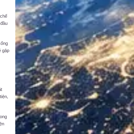
 chế
 đầu
cổng
ẻ gập
ặt
tiện,
rong
iện