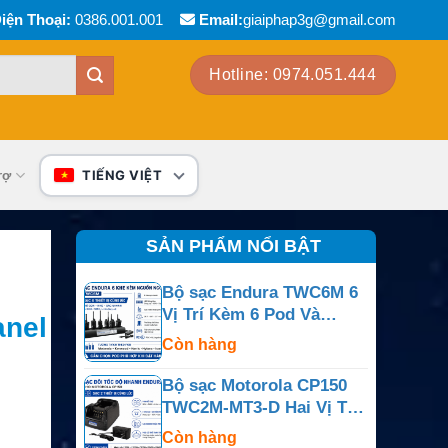
iện Thoại:
0386.001.001
Email:
giaiphap3g@gmail.com
Hotline: 0974.051.444
rợ
TIẾNG VIỆT
SẢN PHẨM NỔI BẬT
Bộ sạc Endura TWC6M 6
Vị Trí Kèm 6 Pod Và
anel
Nguồn Ngoài
Còn hàng
Bộ sạc Motorola CP150
TWC2M-MT3-D Hai Vị Trí
Cho CP150, CP200,
Còn hàng