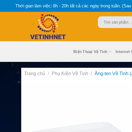
Bỏ
Thời gian làm việc: 8h - 20h tất cả các ngày trong tuần. (Sau
qua
nội
Tìm
dung
kiếm:
Điện Thoại Vệ Tinh
Internet 
Trang chủ
/
Phụ Kiện Vệ Tinh
/
Ăng-ten Vệ Tinh (