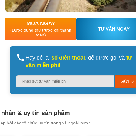
MUA NGAY
TƯ VẤN NGAY
(Được dùng thử trước khi thanh
toán)
XEM CHI TIẾT
XEM CHI TIẾT
Hãy để lại
số điện thoại
, để được gọi và
tư
vấn miễn phí!
Please
leave
this
field
empty.
nhận & uy tín sản phẩm
p bởi các tổ chức uy tín trong và ngoài nước