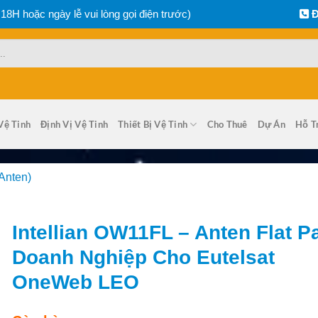
 18H hoặc ngày lễ vui lòng gọi điện trước)
Đ
Vệ Tinh
Định Vị Vệ Tinh
Thiết Bị Vệ Tinh
Cho Thuê
Dự Án
Hỗ T
Anten)
Intellian OW11FL – Anten Flat P
Doanh Nghiệp Cho Eutelsat
OneWeb LEO