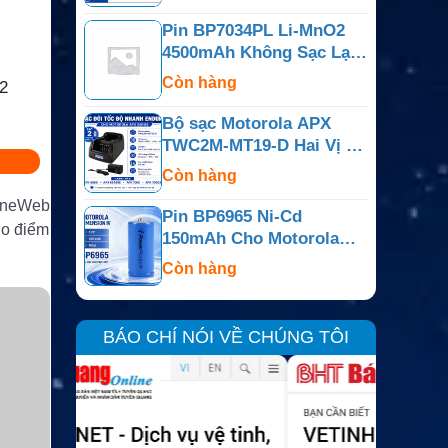
PR400
Pin BP7034PL Li-MnO2
4500mAh Không Sạc Lại
Cho Bộ Đàm Motorola
Còn hàng
2
APX
Bộ sạc Motorola APX
TWC2M-MT19-D Hai Vị Trí
Cho APX6000, APX7000,
Còn hàng
APX800
 OneWeb
Pin BP6965 Ni-Cd
ho điểm
150mAh Cho Motorola
Dimension IV, Minitor Và
Còn hàng
Dòng Tương Thích
BÁO CHÍ NÓI VỀ CHÚNG TÔI