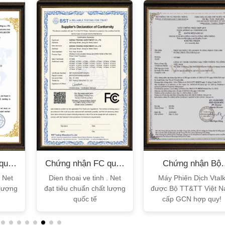
quốc
Chứng nhận FC quốc
Chứng nhận Bộ
tế
TT&TT
. Net
Dien thoai ve tinh . Net
Máy Phiên Dịch Vtal
 lượng
đạt tiêu chuẩn chất lượng
được Bộ TT&TT Việt 
quốc tế
cấp GCN hợp quy!