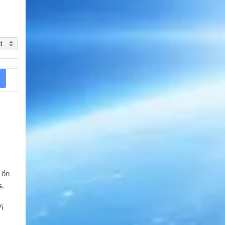
 ổn
s
.
Vì