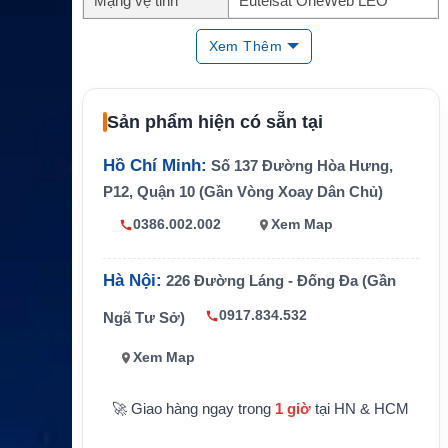
Mạng vệ tinh
Eutelsat OneWeb LEO
Kích thước
97 x 50 x 13cm
Xem Thêm
Trọng lượng
20.5kg / 45.1 lb
Nhiệt độ hoạt động
-40°C đến +55°C
Sản phẩm hiện có sẵn tại
EIRP Dual Carrier
+36.6 dBW
Hồ Chí Minh:
Số 137 Đường Hòa Hưng,
G/T
10.7 dB/K
P12, Quận 10 (Gần Vòng Xoay Dân Chủ)
Bảo vệ
IP66
0386.002.002
Xem Map
Hà Nội:
226 Đường Láng - Đống Đa (Gần
0917.834.532
Ngã Tư Sở)
Xem Map
🚀 Giao hàng ngay trong
1 giờ
tại HN & HCM