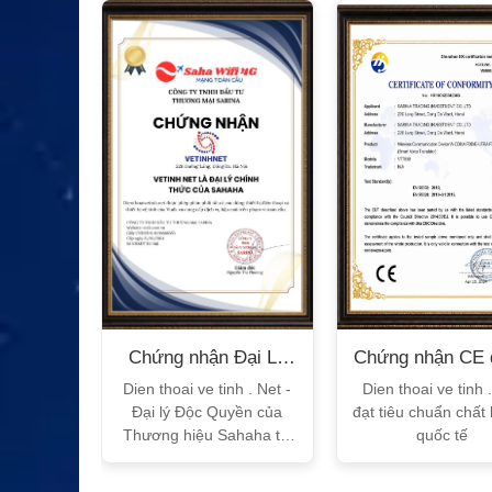
n Bộ
Chứng nhận Đại Lý
Chứng nhận CE 
T
Sahaha
tế
h Vtalk
Dien thoai ve tinh . Net -
Dien thoai ve tinh 
Việt Nam
Đại lý Độc Quyền của
đạt tiêu chuẩn chất
 quy!
Thương hiệu Sahaha tại
quốc tế
Việt Nam