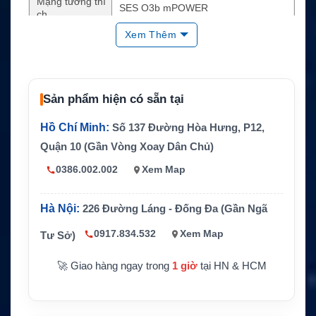
Mạng tương thí
SES O3b mPOWER
ch
Xem Thêm
Quỹ đạo vệ tin
MEO – Medium Earth Orbit
h
Đường kính an
85 cm / 33.4 inch
ten phản xạ
Sản phẩm hiện có sẵn tại
Kích thước rad
113.0 x 110.0 cm
ome
Hồ Chí Minh:
Số 137 Đường Hòa Hưng, P12,
Quận 10 (Gần Vòng Xoay Dân Chủ)
Trọng lượng an
70.0 kg
ten
0386.002.002
Xem Map
Tần số phát TX
27.5 – 30.0 GHz
Hà Nội:
226 Đường Láng - Đống Đa (Gần Ngã
Tần số thu RX
17.7 – 20.2 GHz
Tính năng nổi
Retrace dưới 1 giây, XCVR Ka-band 2
0917.834.532
Xem Map
Tư Sở)
bật
0W, modem Gilat tích hợp
🚀 Giao hàng ngay trong
1 giờ
tại HN & HCM