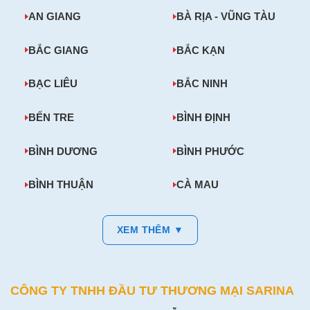
AN GIANG
BÀ RỊA - VŨNG TÀU
BẮC GIANG
BẮC KẠN
BẠC LIÊU
BẮC NINH
BẾN TRE
BÌNH ĐỊNH
BÌNH DƯƠNG
BÌNH PHƯỚC
BÌNH THUẬN
CÀ MAU
XEM THÊM ▼
CÔNG TY TNHH ĐẦU TƯ THƯƠNG MẠI SARINA