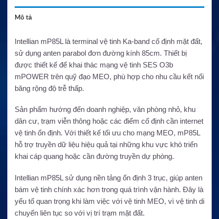
Mô tả
Intellian mP85L là terminal vệ tinh Ka-band cố định mặt đất,
sử dụng anten parabol đơn đường kính 85cm. Thiết bị
được thiết kế để khai thác mạng vệ tinh SES O3b
mPOWER trên quỹ đạo MEO, phù hợp cho nhu cầu kết nối
băng rộng độ trễ thấp.
Sản phẩm hướng đến doanh nghiệp, văn phòng nhỏ, khu
dân cư, trạm viễn thông hoặc các điểm cố định cần internet
vệ tinh ổn định. Với thiết kế tối ưu cho mạng MEO, mP85L
hỗ trợ truyền dữ liệu hiệu quả tại những khu vực khó triển
khai cáp quang hoặc cần đường truyền dự phòng.
Intellian mP85L sử dụng nền tảng ổn định 3 trục, giúp anten
bám vệ tinh chính xác hơn trong quá trình vận hành. Đây là
yếu tố quan trọng khi làm việc với vệ tinh MEO, vì vệ tinh di
chuyển liên tục so với vị trí trạm mặt đất.