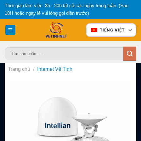
Bỏ
Thời gian làm việc: 8h - 20h tất cả các ngày trong tuần. (Sau
qua
18H hoặc ngày lễ vui lòng gọi điện trước)
nội
dung
TIẾNG VIỆT
Tìm
kiếm:
Trang chủ
/
Internet Vệ Tinh