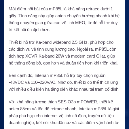
Một điểm nổi bật của mP85L là khả năng retrace dưới 1
giây. Tính năng này giúp anten chuyển hướng nhanh khi hệ
thống chuyển giao giữa các vệ tinh MEO, từ đó hỗ trợ duy
trì kết nối ổn định hơn.
Thiết bị hỗ trợ Ka-band wideband 2.5 GHz, phù hợp cho
các dịch vụ vệ tinh dung lượng cao. Ngoài ra, mP85L còn
tích hợp XCVR Ka-band 20W và modem card Gilat, giúp
hệ thống đồng bộ, gọn hơn và thuận tiện hơn khi triển khai.
Bên cạnh đó, Intellian mP85L hỗ trợ tùy chọn nguồn
-48VDC và 110–220VAC. Nhờ đó, thiết bị có thể thích ứng
với nhiều điều kiện hạ tầng điện khác nhau tại trạm cố định.
Với khả năng tương thích SES O3b mPOWER, thiết kế
anten 85cm và tốc độ retrace nhanh, Intellian mP85L là giải
pháp phù hợp cho internet vệ tinh cố định, truyền dữ liệu
doanh nghiệp, kết nối khu dân cư và các điểm vận hành từ