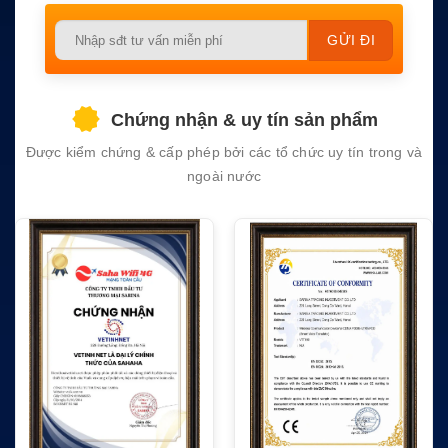
Please
leave
this
field
Chứng nhận & uy tín sản phẩm
empty.
Được kiểm chứng & cấp phép bởi các tổ chức uy tín trong và
ngoài nước