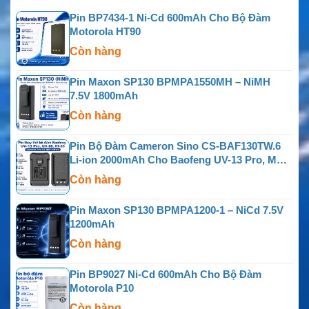
Pin BP7434-1 Ni-Cd 600mAh Cho Bộ Đàm
Motorola HT90
Còn hàng
Pin Maxon SP130 BPMPA1550MH – NiMH
7.5V 1800mAh
Còn hàng
Pin Bộ Đàm Cameron Sino CS-BAF130TW.6
Li-ion 2000mAh Cho Baofeng UV-13 Pro, MU-5
MURS, UV-88, RT-85, GM-15 Pro, TP-8 Plus Và
Còn hàng
P15UV
Pin Maxon SP130 BPMPA1200-1 – NiCd 7.5V
1200mAh
Còn hàng
Pin BP9027 Ni-Cd 600mAh Cho Bộ Đàm
Motorola P10
Còn hàng