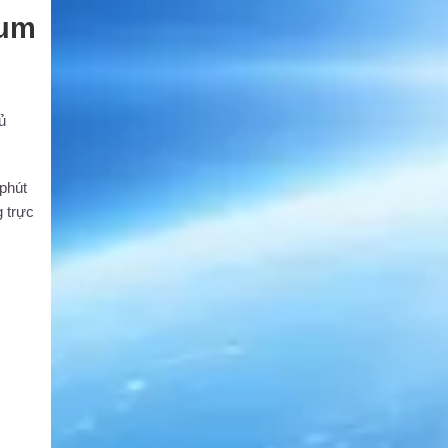
ium
ủ
phút
g trực