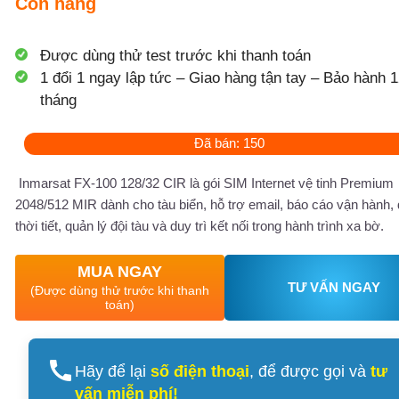
Còn hàng
Được dùng thử test trước khi thanh toán
1 đổi 1 ngay lập tức – Giao hàng tận tay – Bảo hành 1
tháng
Đã bán: 150
Inmarsat FX-100 128/32 CIR là gói SIM Internet vệ tinh Premium
2048/512 MIR dành cho tàu biển, hỗ trợ email, báo cáo vận hành, 
thời tiết, quản lý đội tàu và duy trì kết nối trong hành trình xa bờ.
MUA NGAY
TƯ VẤN NGAY
(Được dùng thử trước khi thanh
toán)
Hãy để lại
số điện thoại
, để được gọi và
tư
vấn miễn phí!