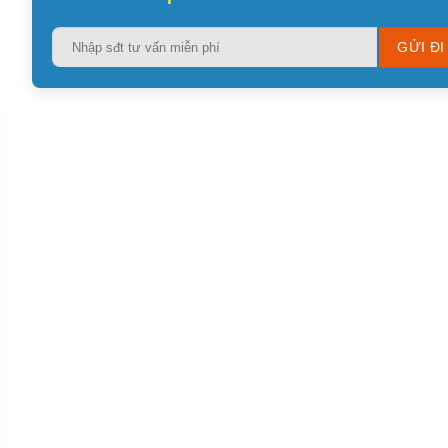
Please
leave
this
field
empty.