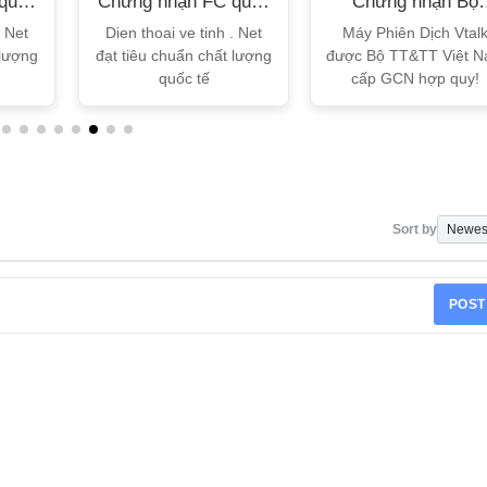
quốc
Chứng nhận FC quốc
Chứng nhận Bộ
tế
TT&TT
. Net
Dien thoai ve tinh . Net
Máy Phiên Dịch Vtal
 lượng
đạt tiêu chuẩn chất lượng
được Bộ TT&TT Việt 
quốc tế
cấp GCN hợp quy!
Sort by
POST