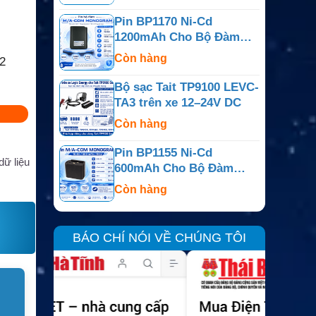
Pin BP1170 Ni-Cd
1200mAh Cho Bộ Đàm
M/A-COM Monogram
Còn hàng
2
Bộ sạc Tait TP9100 LEVC-
TA3 trên xe 12–24V DC
Còn hàng
Pin BP1155 Ni-Cd
dữ liệu
600mAh Cho Bộ Đàm
M/A-COM Monogram
Còn hàng
BÁO CHÍ NÓI VỀ CHÚNG TÔI