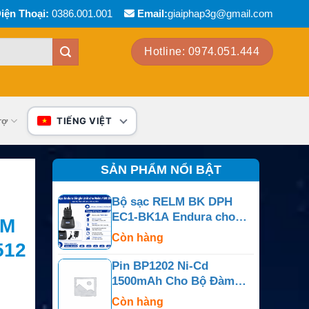
iện Thoại:
0386.001.001
Email:
giaiphap3g@gmail.com
Hotline: 0974.051.444
rợ
TIẾNG VIỆT
SẢN PHẨM NỔI BẬT
Bộ sạc RELM BK DPH
EC1-BK1A Endura cho
IM
NiCd, NiMH, Li-Ion, LiPo
Còn hàng
512
Pin BP1202 Ni-Cd
1500mAh Cho Bộ Đàm
M/A-COM Panther 500P
Còn hàng