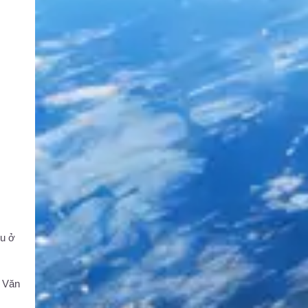
ệu ở
. Văn