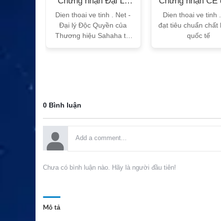
n Bộ
Chứng nhận Đại Lý
Chứng nhận CE 
T
Sahaha
tế
h Vtalk
Dien thoai ve tinh . Net -
Dien thoai ve tinh 
Việt Nam
Đại lý Độc Quyền của
đạt tiêu chuẩn chất
 quy!
Thương hiệu Sahaha tại
quốc tế
Việt Nam
0 Bình luận
Chưa có bình luận nào. Hãy là người đầu tiên!
Mô tả