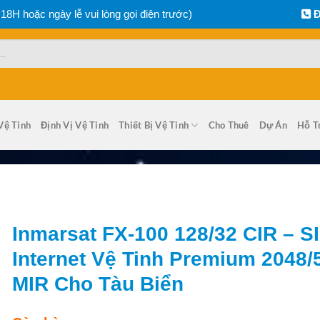
 18H hoặc ngày lễ vui lòng gọi điện trước)
Đ
Vệ Tinh
Định Vị Vệ Tinh
Thiết Bị Vệ Tinh
Cho Thuê
Dự Án
Hỗ T
Inmarsat FX-100 128/32 CIR – S
Internet Vệ Tinh Premium 2048/
MIR Cho Tàu Biển