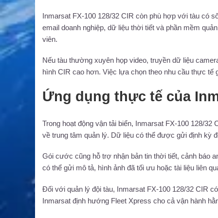
Inmarsat FX-100 128/32 CIR còn phù hợp với tàu có số 
email doanh nghiệp, dữ liệu thời tiết và phần mềm quản
viên.
Nếu tàu thường xuyên họp video, truyền dữ liệu camer
hình CIR cao hơn. Việc lựa chọn theo nhu cầu thực tế gi
Ứng dụng thực tế của Inm
Trong hoạt động vận tải biển, Inmarsat FX-100 128/32 C
về trung tâm quản lý. Dữ liệu có thể được gửi định kỳ 
Gói cước cũng hỗ trợ nhận bản tin thời tiết, cảnh báo an 
có thể gửi mô tả, hình ảnh đã tối ưu hoặc tài liệu liên q
Đối với quản lý đội tàu, Inmarsat FX-100 128/32 CIR có
Inmarsat định hướng Fleet Xpress cho cả vận hành hằn