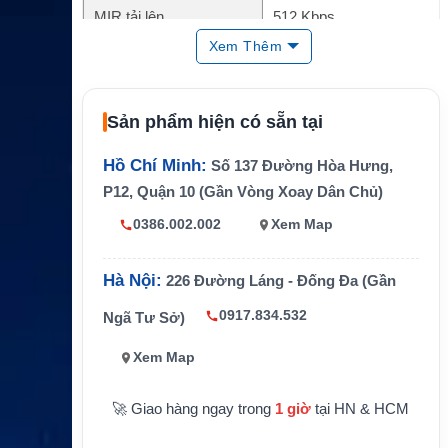
MIR tải lên
512 Kbps
Xem Thêm
CIR tải xuống
128 Kbps
CIR tải lên
32 Kbps
Sản phẩm hiện có sẵn tại
Unlimited theo chính sác
Dữ liệu
h gói
Hồ Chí Minh:
Số 137 Đường Hòa Hưng,
Phút thoại
Không bao gồm sẵn
P12, Quận 10 (Gần Vòng Xoay Dân Chủ)
Inmarsat Fleet Xpress F
Hệ thống tương thích
0386.002.002
Xem Map
X-100
Internet vệ tinh hàng hải
Ứng dụng
Hà Nội:
226 Đường Láng - Đống Đa (Gần
cho tàu biển
0917.834.532
Ngã Tư Sở)
Xem Map
🚀 Giao hàng ngay trong
1 giờ
tại HN & HCM