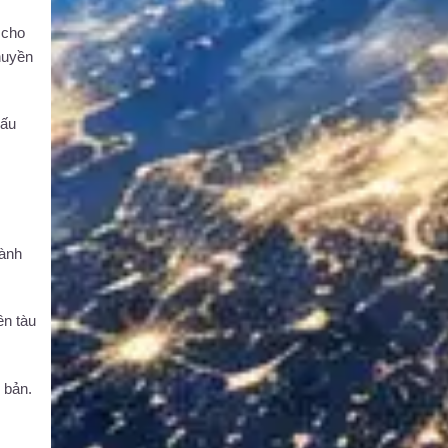
 cho
huyền
cấu
hành
ên tàu
 bản.