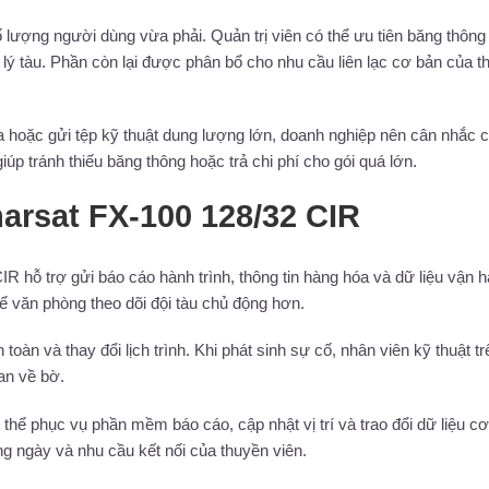
lượng người dùng vừa phải. Quản trị viên có thể ưu tiên băng thông
 lý tàu. Phần còn lại được phân bổ cho nhu cầu liên lạc cơ bản của t
a hoặc gửi tệp kỹ thuật dung lượng lớn, doanh nghiệp nên cân nhắc 
úp tránh thiếu băng thông hoặc trả chi phí cho gói quá lớn.
arsat FX-100 128/32 CIR
IR hỗ trợ gửi báo cáo hành trình, thông tin hàng hóa và dữ liệu vận 
để văn phòng theo dõi đội tàu chủ động hơn.
toàn và thay đổi lịch trình. Khi phát sinh sự cố, nhân viên kỹ thuật tr
uan về bờ.
 thể phục vụ phần mềm báo cáo, cập nhật vị trí và trao đổi dữ liệu cơ
g ngày và nhu cầu kết nối của thuyền viên.