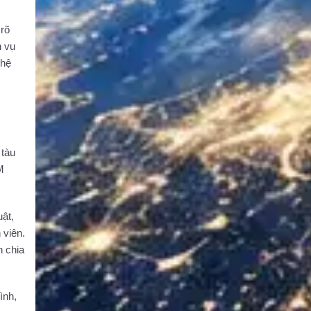
 rõ
h vụ
 hệ
 tàu
M
uật,
 viên.
n chia
ình,