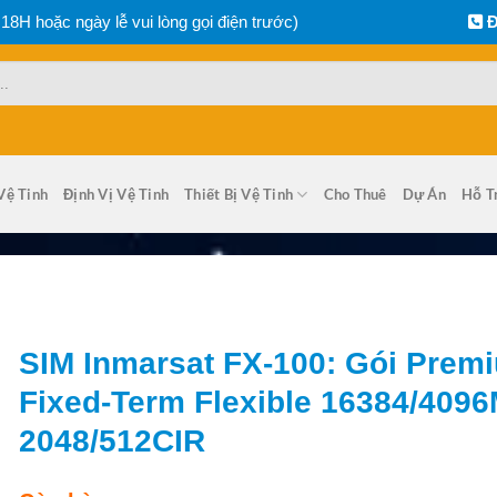
 18H hoặc ngày lễ vui lòng gọi điện trước)
Đ
Vệ Tinh
Định Vị Vệ Tinh
Thiết Bị Vệ Tinh
Cho Thuê
Dự Án
Hỗ T
SIM Inmarsat FX-100: Gói Prem
Fixed-Term Flexible 16384/409
2048/512CIR