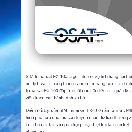
SIM Inmarsat FX-100 là gói internet vệ tinh hàng hải th
ổn định và có băng thông cam kết rõ ràng. Với cấu h
Inmarsat FX-100 đáp ứng tốt nhu cầu liên lạc, quản lý v
viên trong các hành trình xa bờ.
Điểm nổi bật của SIM Inmarsat FX-100 nằm ở mức MIR c
hình phù hợp cho tàu cần truyền nhận dữ liệu thường 
kết cho các tác vụ quan trọng, đặc biệt khi tàu cần kết n
phòng bờ.