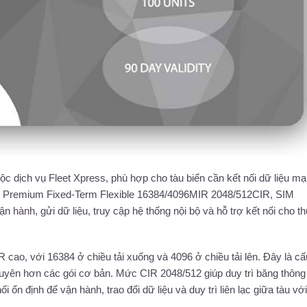
uộc dịch vụ Fleet Xpress, phù hợp cho tàu biển cần kết nối dữ liệu mạ
ình Premium Fixed-Term Flexible 16384/4096MIR 2048/512CIR, SIM
ận hành, gửi dữ liệu, truy cập hệ thống nội bộ và hỗ trợ kết nối cho t
ao, với 16384 ở chiều tải xuống và 4096 ở chiều tải lên. Đây là cấ
xuyên hơn các gói cơ bản. Mức CIR 2048/512 giúp duy trì băng thôn
ối ổn định để vận hành, trao đổi dữ liệu và duy trì liên lạc giữa tàu vớ