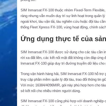
SIM Inmarsat FX-100 thuộc nhóm Fixed-Term Flexible, p
ràng nhưng vẫn muốn duy trì sự linh hoạt trong quản l
ngoài khơi, tàu vận tải, tàu nghiên cứu hoặc đội tàu cần
thống Fleet Xpress FX-100, vùng hoạt động, chính sách d
Ứng dụng thực tế của sả
SIM Inmarsat FX-100 được sử dụng cho các tàu cần inte
rời xa đất liền, các kết nối mặt đất không còn đáp ứng
Inmarsat FX-100 giúp duy trì đường truyền dữ liệu cho 
Trong vận hành hàng hải, SIM Inmarsat FX-100 hỗ trợ gử
truy cập phần mềm quản lý đội tàu, trao đổi thông tin gi
Với mức 16384/4096MIR, gói này phù hợp hơn cho tàu có
sẻ kết nối cho nhiều nhóm người dùng.
SIM Inmarsat FX-100 cũng phù hợp với doanh nghiệp cầ