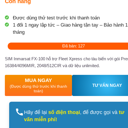
Còn hàng
Được dùng thử test trước khi thanh toán
1 đổi 1 ngay lập tức – Giao hàng tận tay – Bảo hành 1
tháng
Đã bán: 127
SIM Inmarsat FX-100 hỗ trợ Fleet Xpress cho tàu biển với gói P
16384/4096MIR, 2048/512CIR và dữ liệu unlimited.
MUA NGAY
TƯ VẤN NGAY
(Được dùng thử trước khi thanh
toán)
Hãy để lại
số điện thoại
, để được gọi và
tư
vấn miễn phí!