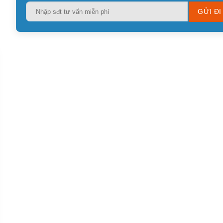
Please
leave
this
field
empty.