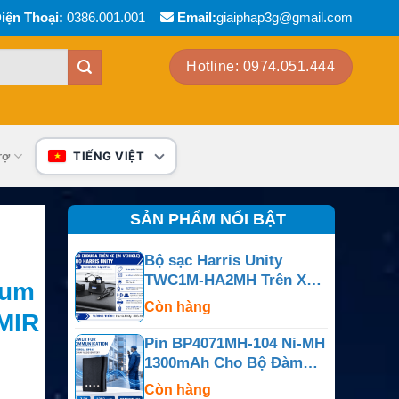
iện Thoại:
0386.001.001
Email:
giaiphap3g@gmail.com
Hotline: 0974.051.444
rợ
TIẾNG VIỆT
SẢN PHẨM NỔI BẬT
Bộ sạc Harris Unity
TWC1M-HA2MH Trên Xe
ium
Cho Unity Và XG-100P
Còn hàng
6MIR
Pin BP4071MH-104 Ni-MH
1300mAh Cho Bộ Đàm
Motorola BPR40 Và
Còn hàng