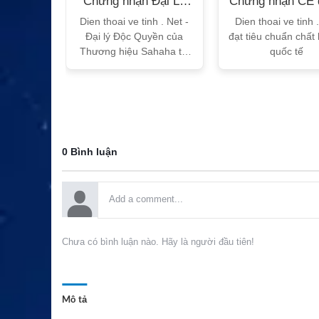
n Bộ
Chứng nhận Đại Lý
Chứng nhận CE 
T
Sahaha
tế
h Vtalk
Dien thoai ve tinh . Net -
Dien thoai ve tinh 
Việt Nam
Đại lý Độc Quyền của
đạt tiêu chuẩn chất
 quy!
Thương hiệu Sahaha tại
quốc tế
Việt Nam
0 Bình luận
Chưa có bình luận nào. Hãy là người đầu tiên!
Mô tả