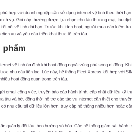
hù hợp với doanh nghiệp cần sử dụng internet vệ tinh theo thời hạn
ý dịch vụ. Gói này thường được lựa chọn cho tàu thương mại, tàu dịc
 kết nối vệ tinh dài hạn. Trước khi kích hoạt, người mua cần kiểm tra
ịch vụ và yêu cầu triển khai thực tế trên tàu.
n phẩm
rnet vệ tinh ổn định khi hoạt động ngoài vùng phủ sóng di động. Khi
 được nhu cầu liên lạc. Lúc này, hệ thống Fleet Xpress kết hợp với SI
nhiều hoạt động quan trọng trên tàu.
i email công việc, truyền báo cáo hành trình, cập nhật dữ liệu kỹ th
ữa tàu và bờ, đồng thời hỗ trợ các tác vụ internet cần thiết cho thuyền
 nhu cầu tải dữ liệu lớn hơn, truy cập hệ thống nhiều hơn hoặc cầ
n quản lý đội tàu theo hướng số hóa. Các hệ thống giám sát hành tr