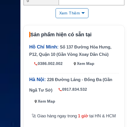
ụ
Dòng gói
Premium Fixed-Term Flexible
Xem Thêm
Băng thông MI
16384/4096
R
Sản phẩm hiện có sẵn tại
Băng thông CIR
2048/512
Dữ liệu
Unlimited data theo gói dịch vụ
Hồ Chí Minh:
Số 137 Đường Hòa Hưng,
P12, Quận 10 (Gần Vòng Xoay Dân Chủ)
Internet vệ tinh hàng hải cho tàu b
Ứng dụng
iển
0386.002.002
Xem Map
Hà Nội:
226 Đường Láng - Đống Đa (Gần
0917.834.532
Ngã Tư Sở)
Xem Map
🚀 Giao hàng ngay trong
1 giờ
tại HN & HCM