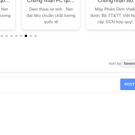
quốc
Chứng nhận FC quốc
Chứng nhận Bộ
tế
TT&TT
. Net
Dien thoai ve tinh . Net
Máy Phiên Dịch Vtal
 lượng
đạt tiêu chuẩn chất lượng
được Bộ TT&TT Việt 
quốc tế
cấp GCN hợp quy!
Sort by
POST