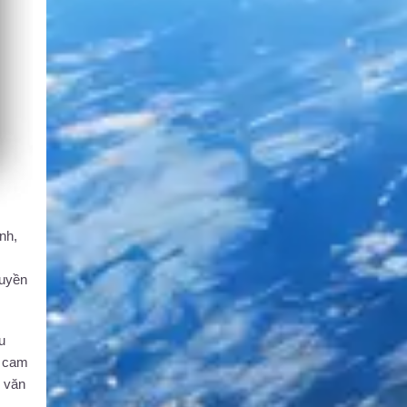
nh,
huyền
u
g cam
i văn