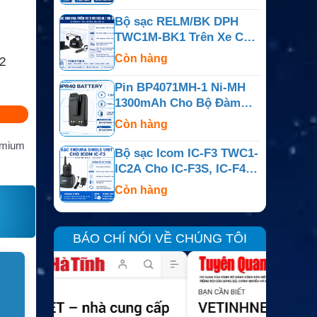
BearCom BC130
Bộ sạc RELM/BK DPH
TWC1M-BK1 Trên Xe Cho
DPH, EPH, GPH, LPA,
Còn hàng
2
LPH Và LPX
Pin BP4071MH-1 Ni-MH
1300mAh Cho Bộ Đàm
Motorola BPR40 Và
Còn hàng
BearCom BC130
remium
Bộ sạc Icom IC-F3 TWC1-
IC2A Cho IC-F3S, IC-F4,
IC-F4S Và IC-T2A
Còn hàng
BÁO CHÍ NÓI VỀ CHÚNG TÔI