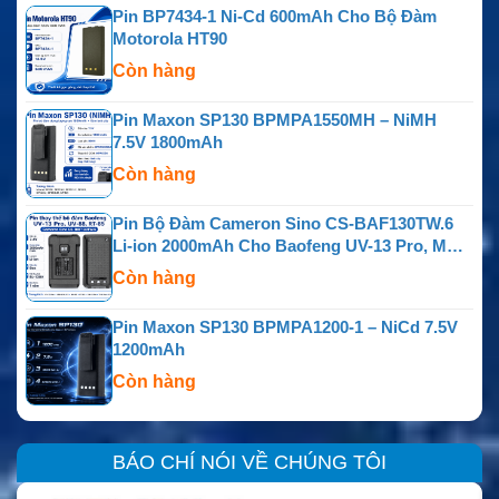
Pin BP7434-1 Ni-Cd 600mAh Cho Bộ Đàm
Motorola HT90
Còn hàng
Pin Maxon SP130 BPMPA1550MH – NiMH
7.5V 1800mAh
Còn hàng
Pin Bộ Đàm Cameron Sino CS-BAF130TW.6
Li-ion 2000mAh Cho Baofeng UV-13 Pro, MU-5
MURS, UV-88, RT-85, GM-15 Pro, TP-8 Plus Và
Còn hàng
P15UV
Pin Maxon SP130 BPMPA1200-1 – NiCd 7.5V
1200mAh
Còn hàng
BÁO CHÍ NÓI VỀ CHÚNG TÔI