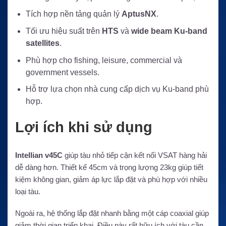
Tích hợp nền tảng quản lý
AptusNX
.
Tối ưu hiệu suất trên
HTS
và
wide beam Ku-band
satellites
.
Phù hợp cho fishing, leisure, commercial và
government vessels.
Hỗ trợ lựa chọn nhà cung cấp dịch vụ Ku-band phù
hợp.
Lợi ích khi sử dụng
Intellian v45C
giúp tàu nhỏ tiếp cận kết nối VSAT hàng hải
dễ dàng hơn. Thiết kế 45cm và trọng lượng 23kg giúp tiết
kiệm không gian, giảm áp lực lắp đặt và phù hợp với nhiều
loại tàu.
Ngoài ra, hệ thống lắp đặt nhanh bằng một cáp coaxial giúp
giảm thời gian triển khai. Điều này rất hữu ích với tàu cần