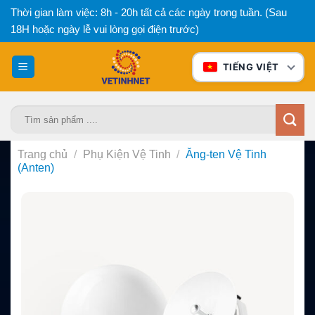
Bỏ
Thời gian làm việc: 8h - 20h tất cả các ngày trong tuần. (Sau
qua
18H hoặc ngày lễ vui lòng gọi điện trước)
nội
dung
TIẾNG VIỆT
Tìm
kiếm:
Trang chủ
/
Phụ Kiện Vệ Tinh
/
Ăng-ten Vệ Tinh
(Anten)