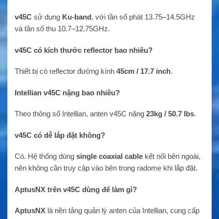
v45C
sử dụng
Ku-band
, với tần số phát 13.75–14.5GHz
và tần số thu 10.7–12.75GHz.
v45C có kích thước reflector bao nhiêu?
Thiết bị có reflector đường kính
45cm / 17.7 inch
.
Intellian v45C nặng bao nhiêu?
Theo thông số Intellian, anten v45C nặng
23kg / 50.7 lbs
.
v45C có dễ lắp đặt không?
Có. Hệ thống dùng
single coaxial cable
kết nối bên ngoài,
nên không cần truy cập vào bên trong radome khi lắp đặt.
AptusNX trên v45C dùng để làm gì?
AptusNX
là nền tảng quản lý anten của Intellian, cung cấp