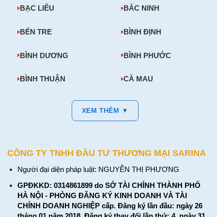
BẠC LIÊU
BẮC NINH
BẾN TRE
BÌNH ĐỊNH
BÌNH DƯƠNG
BÌNH PHƯỚC
BÌNH THUẬN
CÀ MAU
XEM THÊM ▼
CÔNG TY TNHH ĐẦU TƯ THƯƠNG MẠI SARINA
Người đại diện pháp luật: NGUYỄN THỊ PHƯƠNG
GPĐKKD: 0314861899 do SỞ TÀI CHÍNH THÀNH PHỐ
HÀ NỘI - PHÒNG ĐĂNG KÝ KINH DOANH VÀ TÀI
CHÍNH DOANH NGHIỆP cấp. Đăng ký lần đầu: ngày 26
tháng 01 năm 2018. Đăng ký thay đổi lần thứ: 4, ngày 31