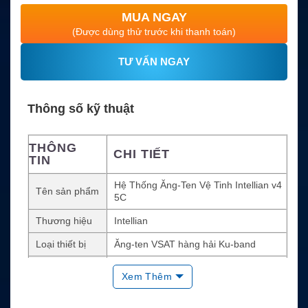
MUA NGAY
(Được dùng thử trước khi thanh toán)
TƯ VẤN NGAY
Thông số kỹ thuật
THÔNG
CHI TIẾT
TIN
Hệ Thống Ăng-Ten Vệ Tinh Intellian v4
Tên sản phẩm
5C
Thương hiệu
Intellian
Loại thiết bị
Ăng-ten VSAT hàng hải Ku-band
Dòng sản phẩ
Compact Maritime VSAT
Xem Thêm
m
Kích thước rad