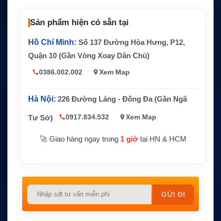
61 x 62.7cm / 24 x 24.6 inch
ome
Sản phẩm hiện có sẵn tại
Đường kính re
45cm / 17.7 inch
flector
Hồ Chí Minh:
Số 137 Đường Hòa Hưng, P12,
Trọng lượng a
23kg / 50.7 lbs
Quận 10 (Gần Vòng Xoay Dân Chủ)
nten
0386.002.002
Xem Map
Tần số phát
13.75–14.5GHz Ku-band
Tần số thu
10.7–12.75GHz Ku-band
Hà Nội:
226 Đường Láng - Đống Đa (Gần Ngã
TX Gain 34.8 dBi; RX Gain 33.2 dBi; G/
Hiệu suất RF
T >12.3 dB/K
0917.834.532
Xem Map
Tư Sở)
🚀 Giao hàng ngay trong
1 giờ
tại HN & HCM
Please
leave
this