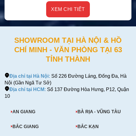
XEM CHI TIẾT
SHOWROOM TẠI HÀ NỘI & HỒ
CHÍ MINH - VĂN PHÒNG TẠI 63
TỈNH THÀNH
Địa chỉ tại Hà Nội:
Số 226 Đường Láng, Đống Đa, Hà
Nội (Gần Ngã Tư Sở)
Địa chỉ tại HCM:
Số 137 Đường Hòa Hưng, P12, Quận
10
AN GIANG
BÀ RỊA - VŨNG TÀU
BẮC GIANG
BẮC KẠN