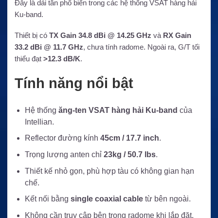
Đây là dải tần phổ biến trong các hệ thống VSAT hàng hải
Ku-band.
Thiết bị có
TX Gain 34.8 dBi @ 14.25 GHz
và
RX Gain
33.2 dBi @ 11.7 GHz
, chưa tính radome. Ngoài ra, G/T tối
thiểu đạt
>12.3 dB/K
.
Tính năng nổi bật
Hệ thống
ăng-ten VSAT hàng hải Ku-band
của
Intellian.
Reflector đường kính
45cm / 17.7 inch
.
Trọng lượng anten chỉ
23kg / 50.7 lbs
.
Thiết kế nhỏ gọn, phù hợp tàu có không gian hạn
chế.
Kết nối bằng
single coaxial cable
từ bên ngoài.
Không cần truy cập bên trong radome khi lắp đặt.