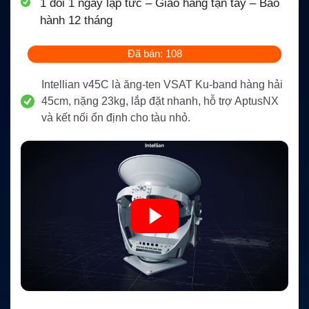
1 đổi 1 ngay lập tức – Giao hàng tận tay – Bảo
hành 12 tháng
Đã bán: 108
Intellian v45C là ăng-ten VSAT Ku-band hàng hải
45cm, nặng 23kg, lắp đặt nhanh, hỗ trợ AptusNX
và kết nối ổn định cho tàu nhỏ.