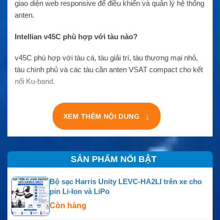
giao diện web responsive để điều khiển và quản lý hệ thống
anten.
Intellian v45C phù hợp với tàu nào?
v45C phù hợp với tàu cá, tàu giải trí, tàu thương mại nhỏ,
tàu chính phủ và các tàu cần anten VSAT compact cho kết
nối Ku-band.
↓
XEM THÊM NỘI DUNG
SẢN PHẨM NỔI BẬT
Bộ sạc Harris Unity LEVC-HA2LI trên xe cho
pin Li-Ion và LiPo
Còn hàng