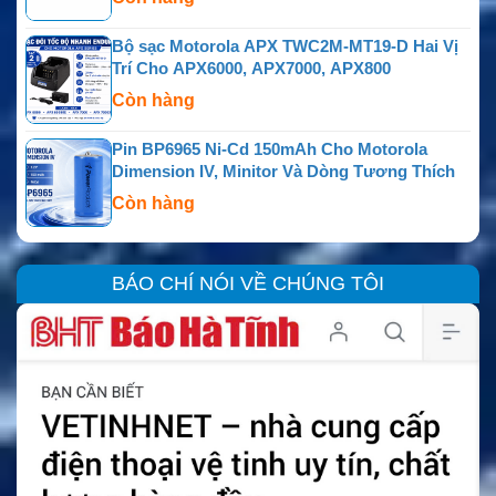
Bộ sạc Motorola APX TWC2M-MT19-D Hai Vị
Trí Cho APX6000, APX7000, APX800
Còn hàng
Pin BP6965 Ni-Cd 150mAh Cho Motorola
Dimension IV, Minitor Và Dòng Tương Thích
Còn hàng
BÁO CHÍ NÓI VỀ CHÚNG TÔI