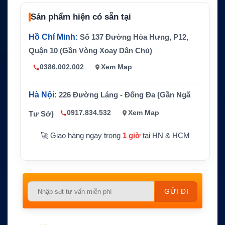
GPS, GLONASS, Galileo
định vị
Sản phẩm hiện có sẵn tại
Màn hình
Màu TFT 3 inch, 240 x 400 pixel
Hồ Chí Minh:
Số 137 Đường Hòa Hưng, P12,
Pin
Lithium-ion sạc lại, dùng đến 40 giờ
Quận 10 (Gần Vòng Xoay Dân Chủ)
Chống nư
IPX7, có khả năng nổi trên nước
ớc
0386.002.002
Xem Map
Kết nối kh
Wi-Fi, Bluetooth, ANT+
ông dây
Hà Nội:
226 Đường Láng - Đống Đa (Gần Ngã
Không có inReach, không cài sẵn BlueChar
0917.834.532
Xem Map
Tư Sở)
Lưu ý
t g3 như bản 86sc/86sci
🚀 Giao hàng ngay trong
1 giờ
tại HN & HCM
Please
leave
this
field