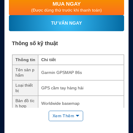
MUA NGAY
(Được dùng thử trước khi thanh toán)
TƯ VẤN NGAY
Thông số kỹ thuật
Thông tin
Chi tiết
Tên sản p
Garmin GPSMAP 86s
hẩm
Loại thiết
GPS cầm tay hàng hải
bị
Bản đồ tíc
Worldwide basemap
h hợp
Xem Thêm
Bản đồ m
Hỗ trợ thêm BlueChart g3 coastal charts
ở rộng
Hệ thống