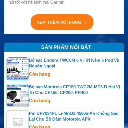
nối tốt với hệ sinh thái Garmin.
↓
XEM THÊM NỘI DUNG
SẢN PHẨM NỔI BẬT
Bộ sạc Endura TWC6M 6 Vị Trí Kèm 6 Pod Và
Nguồn Ngoài
Còn hàng
Bộ sạc Motorola CP150 TWC2M-MT3-D Hai Vị
Trí Cho CP150, CP200, PR400
Còn hàng
Pin BP7034PL Li-MnO2 4500mAh Không Sạc
Lại Cho Bộ Đàm Motorola APX
Còn hàng