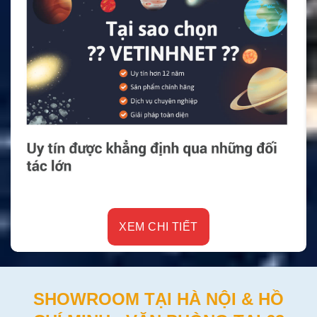
XEM CHI TIẾT
SHOWROOM TẠI HÀ NỘI & HỒ