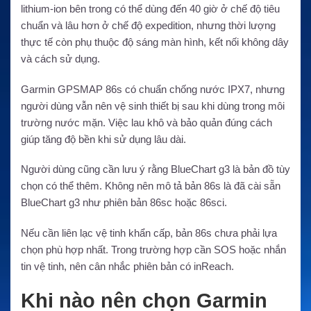
lithium-ion bên trong có thể dùng đến 40 giờ ở chế độ tiêu
chuẩn và lâu hơn ở chế độ expedition, nhưng thời lượng
thực tế còn phụ thuộc độ sáng màn hình, kết nối không dây
và cách sử dụng.
Garmin GPSMAP 86s có chuẩn chống nước IPX7, nhưng
người dùng vẫn nên vệ sinh thiết bị sau khi dùng trong môi
trường nước mặn. Việc lau khô và bảo quản đúng cách
giúp tăng độ bền khi sử dụng lâu dài.
Người dùng cũng cần lưu ý rằng BlueChart g3 là bản đồ tùy
chọn có thể thêm. Không nên mô tả bản 86s là đã cài sẵn
BlueChart g3 như phiên bản 86sc hoặc 86sci.
Nếu cần liên lạc vệ tinh khẩn cấp, bản 86s chưa phải lựa
chọn phù hợp nhất. Trong trường hợp cần SOS hoặc nhắn
tin vệ tinh, nên cân nhắc phiên bản có inReach.
Khi nào nên chọn Garmin