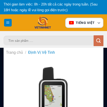
Bỏ
Thời gian làm việc: 8h - 20h tất cả các ngày trong tuần. (Sau
qua
18H hoặc ngày lễ vui lòng gọi điện trước)
nội
dung
TIẾNG VIỆT
Tìm
kiếm:
Trang chủ
/
Định Vị Vệ Tinh