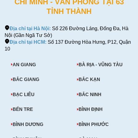
CHÍ MINH - VĂN PHÒNG TẠI 63
TỈNH THÀNH
Địa chỉ tại Hà Nội:
Số 226 Đường Láng, Đống Đa, Hà
Nội (Gần Ngã Tư Sở)
Địa chỉ tại HCM:
Số 137 Đường Hòa Hưng, P12, Quận
10
AN GIANG
BÀ RỊA - VŨNG TÀU
BẮC GIANG
BẮC KẠN
BẠC LIÊU
BẮC NINH
BẾN TRE
BÌNH ĐỊNH
BÌNH DƯƠNG
BÌNH PHƯỚC