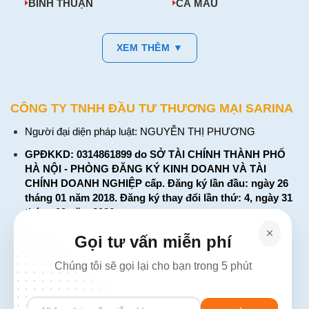
BÌNH THUẬN
CÀ MAU
XEM THÊM ▼
CÔNG TY TNHH ĐẦU TƯ THƯƠNG MẠI SARINA
Người đại diện pháp luật: NGUYỄN THỊ PHƯƠNG
GPĐKKD: 0314861899 do SỞ TÀI CHÍNH THÀNH PHỐ
HÀ NỘI - PHÒNG ĐĂNG KÝ KINH DOANH VÀ TÀI
CHÍNH DOANH NGHIỆP cấp. Đăng ký lần đầu: ngày 26
tháng 01 năm 2018. Đăng ký thay đổi lần thứ: 4, ngày 31
tháng 03 năm 2026
226 Đường Láng, Đống Đa, Hà Nội
Gọi tư vấn miễn phí
137 Đường Hòa Hưng, Phường 12, Quận 10, TP. Hồ Chí
Chúng tôi sẽ gọi lại cho bạn trong 5 phút
Minh
Hotline: 1900 2106 - 0386 001 001
Please