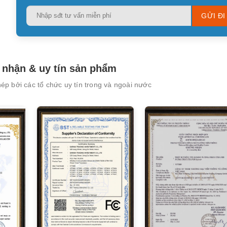
Please
leave
this
field
empty.
nhận & uy tín sản phẩm
p bởi các tổ chức uy tín trong và ngoài nước