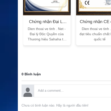
n Bộ
Chứng nhận Đại Lý
Chứng nhận CE 
T
Sahaha
tế
h Vtalk
Dien thoai ve tinh . Net -
Dien thoai ve tinh 
Việt Nam
Đại lý Độc Quyền của
đạt tiêu chuẩn chất
 quy!
Thương hiệu Sahaha tại
quốc tế
Việt Nam
0 Bình luận
Chưa có bình luận nào. Hãy là người đầu tiên!