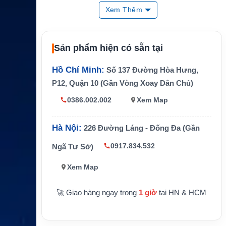
g
Xem Thêm
Màn hình
Màu TFT 3 inch
Độ phân giả
240 x 400 pixel
Sản phẩm hiện có sẵn tại
i
2 pin AA, khuyến nghị NiMH hoặc lithi
Hồ Chí Minh:
Số 137 Đường Hòa Hưng,
Pin
um
P12, Quận 10 (Gần Vòng Xoay Dân Chủ)
Thời lượng
Lên đến 19 giờ
0386.002.002
Xem Map
pin
Chống nướ
IPX7
Hà Nội:
226 Đường Láng - Đống Đa (Gần
c
0917.834.532
Ngã Tư Sở)
Khả năng n
ổi trên nướ
Có
Xem Map
c
Bộ nhớ way
Lên đến 10.000 điểm
🚀 Giao hàng ngay trong
1 giờ
tại HN & HCM
point
Route
Lên đến 250 route