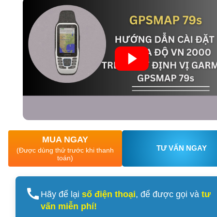
XEM CHI TIẾT
XEM CHI TIẾT
MUA NGAY
TƯ VẤN NGAY
(Được dùng thử trước khi thanh
toán)
Hãy để lại
số điện thoại
, để được gọi và
tư
vấn miễn phí!