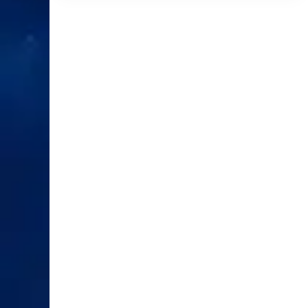
Track log
20.000 điểm, 250 saved GPX track
La bàn
La bàn điện tử 3 trục
Thẻ nhớ ng
Hỗ trợ microSD tối đa 32GB
oài
Bản 79S không phải bản cài sẵn Blue
Lưu ý
XEM CHI TIẾT
Chart g3 như GPSMAP 79sc