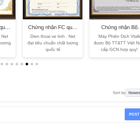
quốc
Chứng nhận FC quốc
Chứng nhận Bộ
tế
TT&TT
. Net
Dien thoai ve tinh . Net
Máy Phiên Dịch Vtal
 lượng
đạt tiêu chuẩn chất lượng
được Bộ TT&TT Việt 
quốc tế
cấp GCN hợp quy!
Sort by
POST