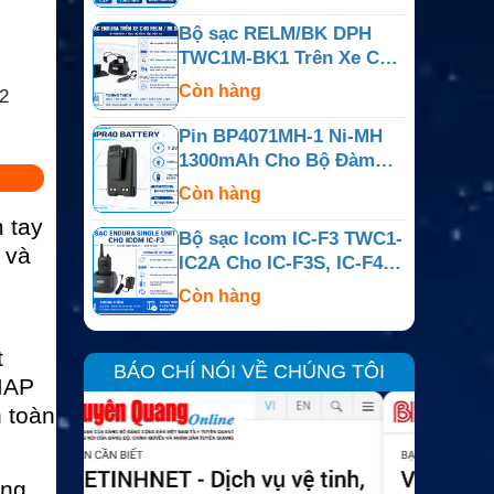
BearCom BC130
Bộ sạc RELM/BK DPH
TWC1M-BK1 Trên Xe Cho
DPH, EPH, GPH, LPA,
Còn hàng
2
LPH Và LPX
Pin BP4071MH-1 Ni-MH
1300mAh Cho Bộ Đàm
Motorola BPR40 Và
Còn hàng
BearCom BC130
 tay
Bộ sạc Icom IC-F3 TWC1-
 và
IC2A Cho IC-F3S, IC-F4,
IC-F4S Và IC-T2A
Còn hàng
t
BÁO CHÍ NÓI VỀ CHÚNG TÔI
MAP
 toàn
ớng