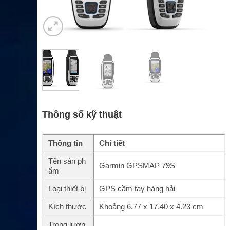
Thông số kỹ thuật
Thông tin
Chi tiết
Tên sản ph
Garmin GPSMAP 79S
ẩm
Loại thiết bị
GPS cầm tay hàng hải
Kích thước
Khoảng 6.77 x 17.40 x 4.23 cm
Trọng lượn
Khoảng 282g kèm pin