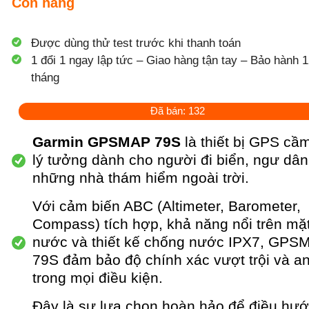
Còn hàng
Được dùng thử test trước khi thanh toán
1 đổi 1 ngay lập tức – Giao hàng tận tay – Bảo hành 1
tháng
Đã bán: 132
Garmin GPSMAP 79S
là thiết bị GPS cầm
lý tưởng dành cho người đi biển, ngư dân
những nhà thám hiểm ngoài trời.
Với cảm biến ABC (Altimeter, Barometer,
Compass) tích hợp, khả năng nổi trên mặ
nước và thiết kế chống nước IPX7, GPS
79S đảm bảo độ chính xác vượt trội và an
trong mọi điều kiện.
Đây là sự lựa chọn hoàn hảo để điều hư