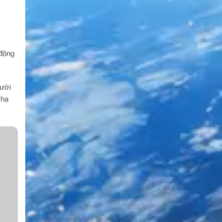
 động
gười
 hạ