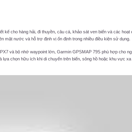
 kế cho hàng hải, đi thuyền, câu cá, khảo sát ven biển và các hoạt
rên mặt nước và hỗ trợ định vị ổn định trong nhiều điều kiện sử dụng.
 IPX7 và bộ nhớ waypoint lớn, Garmin GPSMAP 79S phù hợp cho n
là lựa chọn hữu ích khi di chuyển trên biển, sông hồ hoặc khu vực xa