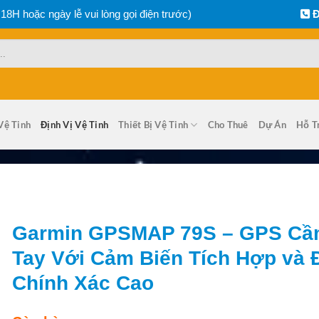
 18H hoặc ngày lễ vui lòng gọi điện trước)
Đ
Vệ Tinh
Định Vị Vệ Tinh
Thiết Bị Vệ Tinh
Cho Thuê
Dự Án
Hỗ T
Garmin GPSMAP 79S – GPS Cầ
Tay Với Cảm Biến Tích Hợp và 
Chính Xác Cao