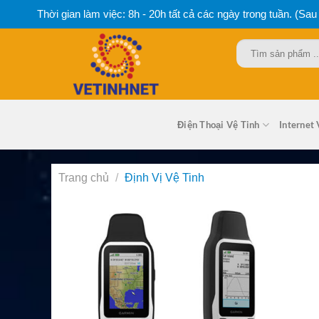
Bỏ
Thời gian làm việc: 8h - 20h tất cả các ngày trong tuần. (Sau
qua
nội
Tìm
dung
kiếm:
Điện Thoại Vệ Tinh
Internet 
Trang chủ
/
Định Vị Vệ Tinh