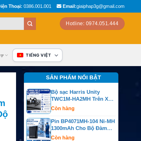
iện Thoại:
0386.001.001
Email:
giaiphap3g@gmail.com
Hotline: 0974.051.444
rợ
TIẾNG VIỆT
SẢN PHẨM NỔI BẬT
Bộ sạc Harris Unity
TWC1M-HA2MH Trên Xe
m
Cho Unity Và XG-100P
Còn hàng
Độ
Pin BP4071MH-104 Ni-MH
1300mAh Cho Bộ Đàm
Motorola BPR40 Và
Còn hàng