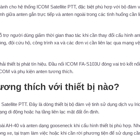
h cho hệ thống ICOM Satellite PTT, đặc biệt phù hợp với bộ đàm v
giữa anten gắn trực tiếp và anten ngoài trong các tình huống cần l
trợ người dùng giảm thời gian thao tác khi cần thay đổi cấu hình an
ng, đội cứu hộ, công trình xa và các đơn vị cần liên lạc qua mạng vệ
i thiết bị phát tín hiệu. Đầu nối ICOM FA-S103U đóng vai trò kết nối
 ICOM và phụ kiện anten tương thích.
ơng thích với thiết bị nào?
ellite PTT. Đây là dòng thiết bị bộ đàm vệ tinh sử dụng dịch vụ Iri
g di động hoặc hạ tầng liên lạc mặt đất ổn định.
ài AH-40 và anten dạng gooseneck khi cấu hình thiết bị phù hợp. Nh
ng xe, tại trạm làm việc hoặc khi cần rời phương tiện để sử dụng cầ