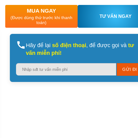
MUA NGAY
TƯ VẤN NGAY
(Được dùng thử trước khi thanh
toán)
Hãy để lại
số điện thoại
, để được gọi và
tư
vấn miễn phí!
Please
leave
this
field
empty.