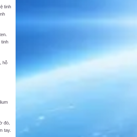
ệ tinh
inh
ten.
 tinh
, hỗ
dium
ờ đó,
m tay.