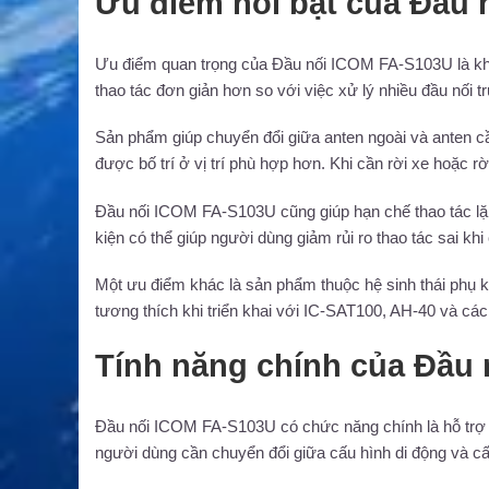
Ưu điểm nổi bật của Đầu
Ưu điểm quan trọng của Đầu nối ICOM FA-S103U là khả
thao tác đơn giản hơn so với việc xử lý nhiều đầu nối tr
Sản phẩm giúp chuyển đổi giữa anten ngoài và anten cầ
được bố trí ở vị trí phù hợp hơn. Khi cần rời xe hoặc r
Đầu nối ICOM FA-S103U cũng giúp hạn chế thao tác lặp lạ
kiện có thể giúp người dùng giảm rủi ro thao tác sai k
Một ưu điểm khác là sản phẩm thuộc hệ sinh thái phụ
tương thích khi triển khai với IC-SAT100, AH-40 và các 
Tính năng chính của Đầu
Đầu nối ICOM FA-S103U có chức năng chính là hỗ trợ t
người dùng cần chuyển đổi giữa cấu hình di động và cấu