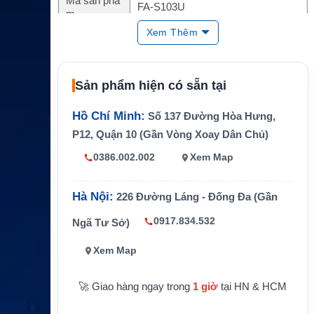
Mã sản phẩ
FA-S103U
m
Xem Thêm
Hãng sản x
ICOM
uất
Loại phụ kiệ
Đầu nối anten một chạm / quick rele
Sản phẩm hiện có sẵn tại
n
ase antenna connector
Thiết bị tươ
Hồ Chí Minh:
Số 137 Đường Hòa Hưng,
ng thích chí
IC-SAT100 Satellite PTT
P12, Quận 10 (Gần Vòng Xoay Dân Chủ)
nh
0386.002.002
Xem Map
Nhóm dịch
Satellite PTT
vụ
Hà Nội:
226 Đường Láng - Đống Đa (Gần
Mạng liên q
Iridium PTT
uan
0917.834.532
Ngã Tư Sở)
Kết nối mô t
SMA to BNC
Xem Map
ả
Chuyển nhanh giữa anten ngoài AH-
Ứng dụng
🚀 Giao hàng ngay trong
1 giờ
tại HN & HCM
40 và anten cầm tay tương thích