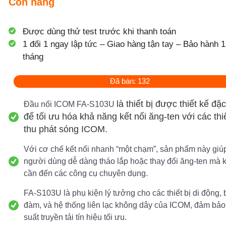
Còn hàng
Được dùng thử test trước khi thanh toán
1 đổi 1 ngay lập tức – Giao hàng tận tay – Bảo hành 1
tháng
Đã bán: 132
là thiết bị được thiết kế đặc
Đầu nối ICOM FA-S103U
để tối ưu hóa khả năng kết nối ăng-ten với các thiế
thu phát sóng ICOM.
Với cơ chế kết nối nhanh “một chạm”, sản phẩm này giú
người dùng dễ dàng tháo lắp hoặc thay đổi ăng-ten mà 
cần đến các công cụ chuyên dụng.
FA-S103U là phụ kiện lý tưởng cho các thiết bị di động, 
đàm, và hệ thống liên lạc không dây của ICOM, đảm bảo
suất truyền tải tín hiệu tối ưu.