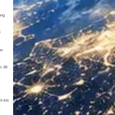
ằng
ể
hụ
ức độ
h khi