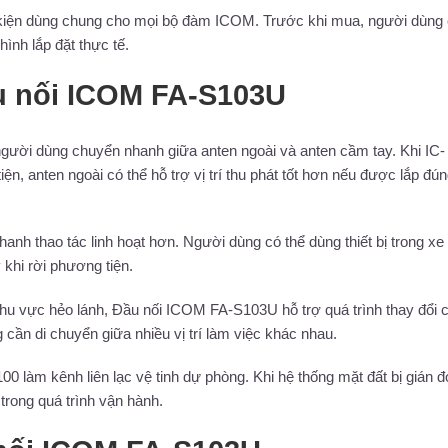
kiện dùng chung cho mọi bộ đàm ICOM. Trước khi mua, người dùng
hình lắp đặt thực tế.
u nối ICOM FA-S103U
ười dùng chuyển nhanh giữa anten ngoài và anten cầm tay. Khi IC-
, anten ngoài có thể hỗ trợ vị trí thu phát tốt hơn nếu được lắp đú
nh thao tác linh hoạt hơn. Người dùng có thể dùng thiết bị trong xe 
khi rời phương tiện.
 khu vực hẻo lánh, Đầu nối ICOM FA-S103U hỗ trợ quá trình thay đổi 
cần di chuyển giữa nhiều vị trí làm việc khác nhau.
làm kênh liên lạc vệ tinh dự phòng. Khi hệ thống mặt đất bị gián đ
trong quá trình vận hành.