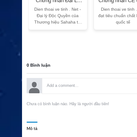
n Bộ
Chứng nhận Đại Lý
Chứng nhận CE 
T
Sahaha
tế
h Vtalk
Dien thoai ve tinh . Net -
Dien thoai ve tinh 
Việt Nam
Đại lý Độc Quyền của
đạt tiêu chuẩn chất
 quy!
Thương hiệu Sahaha tại
quốc tế
Việt Nam
0 Bình luận
Chưa có bình luận nào. Hãy là người đầu tiên!
Mô tả