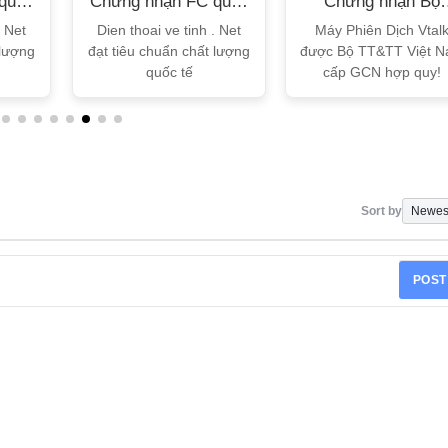
quốc
Chứng nhận FC quốc
Chứng nhận Bộ
tế
TT&TT
. Net
Dien thoai ve tinh . Net
Máy Phiên Dịch Vtal
 lượng
đạt tiêu chuẩn chất lượng
được Bộ TT&TT Việt 
quốc tế
cấp GCN hợp quy!
Sort by
POST