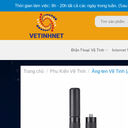
Bỏ
Thời gian làm việc: 8h - 20h tất cả các ngày trong tuần. (Sau
qua
nội
Tìm
dung
kiếm:
Điện Thoại Vệ Tinh
Internet 
Trang chủ
/
Phụ Kiện Vệ Tinh
/
Ăng-ten Vệ Tinh (