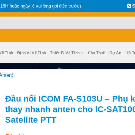
 18H hoặc ngày lễ vui lòng gọi điện trước)
Đ
Vệ Tinh
Định Vị Vệ Tinh
Thiết Bị Vệ Tinh
Cho Thuê
Dự Án
Hỗ T
Anten)
Đầu nối ICOM FA-S103U – Phụ k
thay nhanh anten cho IC-SAT10
Satellite PTT