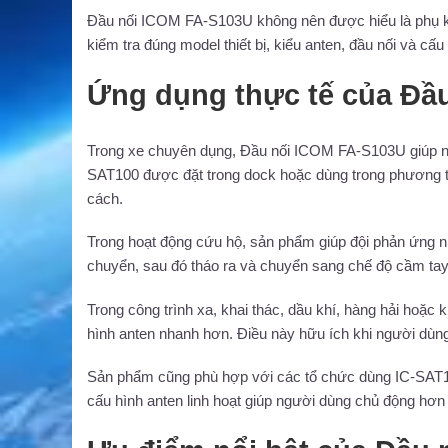
Đầu nối ICOM FA-S103U không nên được hiểu là phụ 
kiểm tra đúng model thiết bị, kiểu anten, đầu nối và cấu 
Ứng dụng thực tế của Đầ
Trong xe chuyên dụng, Đầu nối ICOM FA-S103U giúp ng
SAT100 được đặt trong dock hoặc dùng trong phương tiện
cách.
Trong hoạt động cứu hộ, sản phẩm giúp đội phản ứng nha
chuyển, sau đó tháo ra và chuyển sang chế độ cầm tay 
Trong công trình xa, khai thác, dầu khí, hàng hải hoặc
hình anten nhanh hơn. Điều này hữu ích khi người dùng 
Sản phẩm cũng phù hợp với các tổ chức dùng IC-SAT100 
cấu hình anten linh hoạt giúp người dùng chủ động hơn 