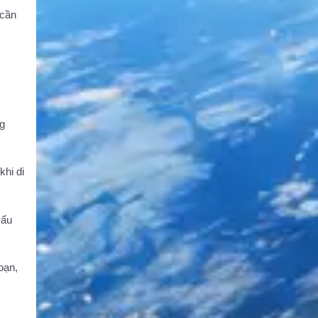
 cần
ng
khi di
cấu
oạn,