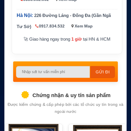
Ứng dụng
vệ tinh tại hiện trường
Hà Nội:
226 Đường Láng - Đống Đa (Gần Ngã
0917.834.532
Xem Map
Tư Sở)
🚀 Giao hàng ngay trong
1 giờ
tại HN & HCM
Please
leave
this
field
Chứng nhận & uy tín sản phẩm
empty.
Được kiểm chứng & cấp phép bởi các tổ chức uy tín trong và
ngoài nước