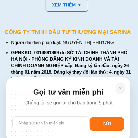
XEM THÊM ▼
CÔNG TY TNHH ĐẦU TƯ THƯƠNG MẠI SARINA
Người đại diện pháp luật: NGUYỄN THỊ PHƯƠNG
GPĐKKD: 0314861899 do SỞ TÀI CHÍNH THÀNH PHỐ
HÀ NỘI - PHÒNG ĐĂNG KÝ KINH DOANH VÀ TÀI
CHÍNH DOANH NGHIỆP cấp. Đăng ký lần đầu: ngày 26
tháng 01 năm 2018. Đăng ký thay đổi lần thứ: 4, ngày 31
tháng 03 năm 2026
226 Đường Láng, Đống Đa, Hà Nội
Gọi tư vấn miễn phí
137 Đường Hòa Hưng, Phường 12, Quận 10, TP. Hồ Chí
Chúng tôi sẽ gọi lại cho bạn trong 5 phút
Minh
Hotline: 1900 2106 - 0386 001 001
Please
Email:
Giaiphap3g@gmail.com
leave
this