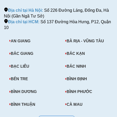
Địa chỉ tại Hà Nội:
Số 226 Đường Láng, Đống Đa, Hà
Nội (Gần Ngã Tư Sở)
Địa chỉ tại HCM:
Số 137 Đường Hòa Hưng, P12, Quận
10
AN GIANG
BÀ RỊA - VŨNG TÀU
BẮC GIANG
BẮC KẠN
BẠC LIÊU
BẮC NINH
BẾN TRE
BÌNH ĐỊNH
BÌNH DƯƠNG
BÌNH PHƯỚC
BÌNH THUẬN
CÀ MAU