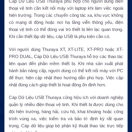
Cáp Dữ Liệu USB Thuraya phù hợp cho người dùng điện
thoại vệ tinh cần kết nối máy với laptop khi làm việc ngoài
hiện trường. Trong các chuyến công tác xa, khu vực không
có mạng di động hoặc nơi hạ tầng viễn thông yếu, điện
thoại vệ tinh có thể đóng vai trò thiết bị liên lạc quan trọng.
Khi cần thiết lập dữ liệu, cáp USB là phụ kiện cần có.
Với người dùng Thuraya XT, XT-LITE, XT-PRO hoặc XT-
PRO DUAL, Cáp Dữ Liệu USB Thuraya hỗ trợ các thao tác
liên quan đến phần mềm thiết bị. Khi nhà sản xuất phát
hành bản nâng cấp, người dùng có thể kết nối máy với PC
để thực hiện cập nhật theo hướng dẫn phù hợp. Việc cập
nhật đúng cách giúp thiết bị hoạt động ổn định hơn.
Cáp Dữ Liệu USB Thuraya cũng hữu ích với doanh nghiệp
quản lý nhiều điện thoại vệ tinh. Khi thiết bị được dùng cho
đội hiện trường, hàng hải, cứu hộ, khai khoáng hoặc công
trình vùng xa, việc kiểm tra và bảo trì định kỳ rất quan
trọng. Cáp dữ liệu giúp bộ phận kỹ thuật thao tác trực tiếp