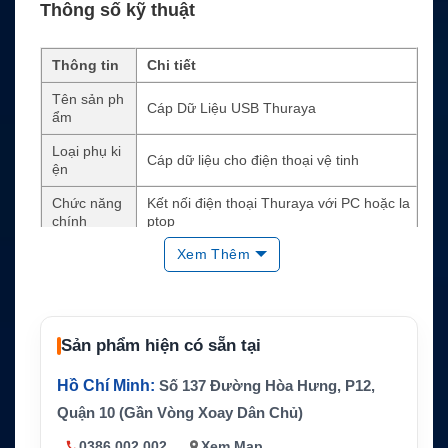
Thông số kỹ thuật
Thông tin
Chi tiết
Tên sản ph
Cáp Dữ Liệu USB Thuraya
ẩm
Loại phụ ki
Cáp dữ liệu cho điện thoại vệ tinh
ện
Chức năng
Kết nối điện thoại Thuraya với PC hoặc la
chính
ptop
Xem Thêm
Thiết bị tươ
Thuraya XT, XT-LITE, XT-PRO, XT-PRO D
ng thích
UAL
Tác vụ hỗ tr
Gửi nhận dữ liệu, fax và nâng cấp phần m
ợ
ềm
Sản phẩm hiện có sẵn tại
Giao tiếp
USB data cable
Hồ Chí Minh:
Số 137 Đường Hòa Hưng, P12,
Yêu cầu sử
Máy tính, phần mềm hoặc driver phù hợp
dụng
Quận 10 (Gần Vòng Xoay Dân Chủ)
Bảo trì thiết bị, cấu hình dữ liệu và kết nối
0386.002.002
Xem Map