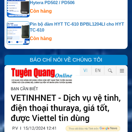
Hytera PD502 / PD506
Còn hàng
Pin bộ đàm HYT TC-610 BPBL1204LI cho HYT
TC-610
Còn hàng
BÁO CHÍ NÓI VỀ CHÚNG TÔI