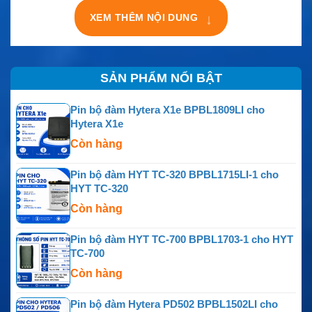
XEM THÊM NỘI DUNG
↓
SẢN PHẨM NỔI BẬT
Pin bộ đàm Hytera X1e BPBL1809LI cho
Hytera X1e
Còn hàng
Pin bộ đàm HYT TC-320 BPBL1715LI-1 cho
HYT TC-320
Còn hàng
Pin bộ đàm HYT TC-700 BPBL1703-1 cho HYT
TC-700
Còn hàng
Pin bộ đàm Hytera PD502 BPBL1502LI cho