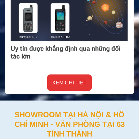
XEM CHI TIẾT
SHOWROOM TẠI HÀ NỘI & HỒ
CHÍ MINH - VĂN PHÒNG TẠI 63
TỈNH THÀNH