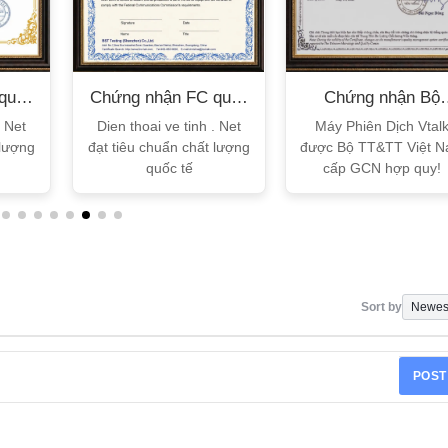
quốc
Chứng nhận FC quốc
Chứng nhận Bộ
tế
TT&TT
. Net
Dien thoai ve tinh . Net
Máy Phiên Dịch Vtal
 lượng
đạt tiêu chuẩn chất lượng
được Bộ TT&TT Việt 
quốc tế
cấp GCN hợp quy!
Sort by
POST