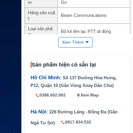
m
Go
Hãng sản xuấ
Beam Communications
t
Loại sản phẩ
Bộ kit liên lạc PTT di động
m
Xem Thêm
Thiết bị tương
Iridium Extreme 9575/PTT
thích
Chế độ hỗ trợ
Push To Talk và thoại tiêu chuẩn
Sản phẩm hiện có sẵn tại
Dock hỗ trợ
Beam Extreme DriveDOCK
Hồ Chí Minh:
Số 137 Đường Hòa Hưng,
Thiết kế
Vali di động chống chịu thời tiết
P12, Quận 10 (Gần Vòng Xoay Dân Chủ)
Nguồn điện
AC/DC
0386.002.002
Xem Map
Anten
Dual mode antenna
Hà Nội:
226 Đường Láng - Đống Đa (Gần
Iridium 9575 không bao gồm trong
Ghi chú
bộ sản phẩm
0917.834.532
Ngã Tư Sở)