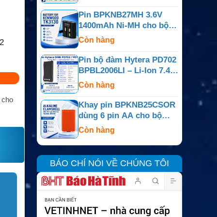
Pin BPKNB27MH 3.6V
1400mAh Ni-MH cho bộ
đàm Kenwood TK-3130,
Còn hàng
2
TK-3131
Pin bộ đàm Hytera PD702
BPBL2006LI – Li-Ion 7.4V
2000mAh
Còn hàng
 cho
Khay pin BPKNB25CSOR
dùng 6 pin AA cho bộ
đàm Kenwood
Còn hàng
BÁO CHÍ NÓI VỀ CHÚNG TÔI