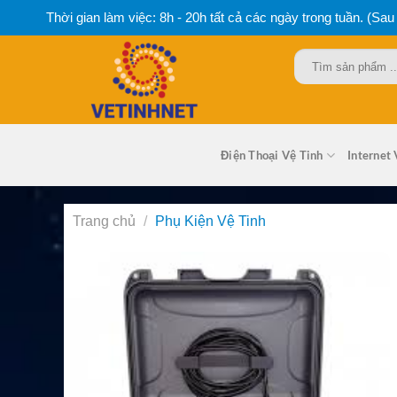
Bỏ
Thời gian làm việc: 8h - 20h tất cả các ngày trong tuần. (Sau
qua
nội
Tìm
dung
kiếm:
Điện Thoại Vệ Tinh
Internet 
Trang chủ
/
Phụ Kiện Vệ Tinh