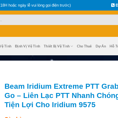
 18H hoặc ngày lễ vui lòng gọi điện trước)
Đ
Vệ Tinh
Định Vị Vệ Tinh
Thiết Bị Vệ Tinh
Cho Thuê
Dự Án
Hỗ T
Beam Iridium Extreme PTT Grab
Go – Liên Lạc PTT Nhanh Chón
Tiện Lợi Cho Iridium 9575