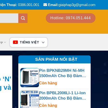
iện Thoại:
0386.001.001
Email:
giaiphap3g@gmail.com
Hotline: 0974.051.444
rợ
TIẾNG VIỆT
SẢN PHẨM NỔI BẬT
Pin BPKNB29MH Ni-MH
1500mAh Cho Bộ Đàm
 ‘N’
Kenwood TK-2200, NX-
Còn hàng
g và
240 Và NX-340
Pin BPBL2006LI-1 Li-Ion
2000mAh Cho Bộ Đàm
Hytera PD702, PD782
Còn hàng