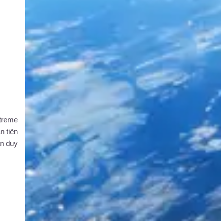
treme
n tiện
ần duy