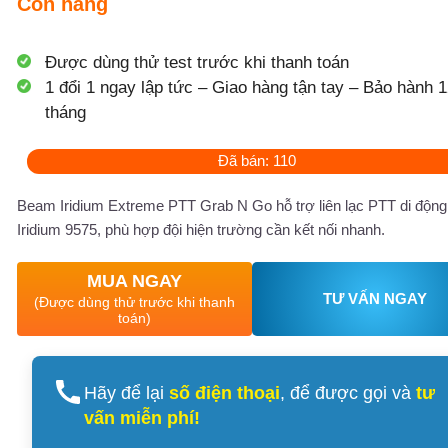
Còn hàng
Được dùng thử test trước khi thanh toán
1 đổi 1 ngay lập tức – Giao hàng tận tay – Bảo hành 1
tháng
Đã bán: 110
Beam Iridium Extreme PTT Grab N Go hỗ trợ liên lạc PTT di động
Iridium 9575, phù hợp đội hiện trường cần kết nối nhanh.
MUA NGAY
TƯ VẤN NGAY
(Được dùng thử trước khi thanh
toán)
Hãy để lại
số điện thoại
, để được gọi và
tư
vấn miễn phí!