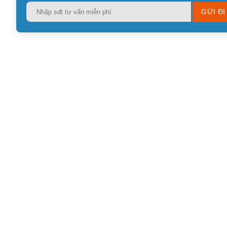
Please
leave
this
field
empty.