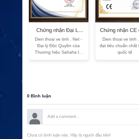
n Bộ
Chứng nhận Đại Lý
Chứng nhận CE 
T
Sahaha
tế
h Vtalk
Dien thoai ve tinh . Net -
Dien thoai ve tinh 
Việt Nam
Đại lý Độc Quyền của
đạt tiêu chuẩn chất
 quy!
Thương hiệu Sahaha tại
quốc tế
Việt Nam
0 Bình luận
Chưa có bình luận nào. Hãy là người đầu tiên!