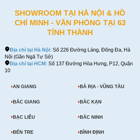
SHOWROOM TẠI HÀ NỘI & HỒ
CHÍ MINH - VĂN PHÒNG TẠI 63
TỈNH THÀNH
Địa chỉ tại Hà Nội:
Số 226 Đường Láng, Đống Đa, Hà
Nội (Gần Ngã Tư Sở)
Địa chỉ tại HCM:
Số 137 Đường Hòa Hưng, P12, Quận
10
AN GIANG
BÀ RỊA - VŨNG TÀU
BẮC GIANG
BẮC KẠN
BẠC LIÊU
BẮC NINH
BẾN TRE
BÌNH ĐỊNH