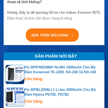
thoại vệ tinh không?
Không. Đây là đế docking hỗ trợ cho Iridium Extreme 9575.
Điện thoại vệ tinh cần được trang bị riêng.
↓
XEM THÊM NỘI DUNG
SẢN PHẨM NỔI BẬT
Pin BPKNB29MH Ni-MH 1500mAh Cho Bộ
Đàm Kenwood TK-2200, NX-240 Và NX-340
Còn hàng
Pin BPBL2006LI-1 Li-Ion 2000mAh Cho Bộ
Đàm Hytera PD702, PD782
Còn hàng