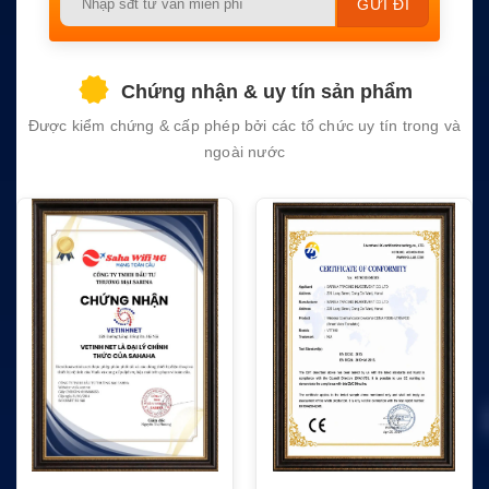
leave
this
field
Chứng nhận & uy tín sản phẩm
empty.
Được kiểm chứng & cấp phép bởi các tổ chức uy tín trong và
ngoài nước