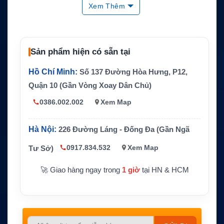
Tính năng chín
Giữ máy, sạc điện thoại, kết nối USB d
Xem Thêm
h
ata
Anten
Anten Iridium/GPS tích hợp
Cơ chế giữ máy
Click to lock
Sản phẩm hiện có sẵn tại
Kích thước doc
Khoảng 82.2 x 212 x 75.9 mm
Hồ Chí Minh:
Số 137 Đường Hòa Hưng, P12,
k
Quận 10 (Gần Vòng Xoay Dân Chủ)
Trọng lượng do
Khoảng 0.83 lb
ck
0386.002.002
Xem Map
Nguồn vào định
6V DC, 850mA max
mức
Hà Nội:
226 Đường Láng - Đống Đa (Gần Ngã
Không bao gồm điện thoại Iridium Extr
0917.834.532
Xem Map
Ghi chú
Tư Sở)
eme 9575
🚀 Giao hàng ngay trong
1 giờ
tại HN & HCM
Please