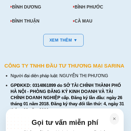
BÌNH DƯƠNG
BÌNH PHƯỚC
BÌNH THUẬN
CÀ MAU
XEM THÊM ▼
CÔNG TY TNHH ĐẦU TƯ THƯƠNG MẠI SARINA
Người đại diện pháp luật: NGUYỄN THỊ PHƯƠNG
GPĐKKD: 0314861899 do SỞ TÀI CHÍNH THÀNH PHỐ
HÀ NỘI - PHÒNG ĐĂNG KÝ KINH DOANH VÀ TÀI
CHÍNH DOANH NGHIỆP cấp. Đăng ký lần đầu: ngày 26
tháng 01 năm 2018. Đăng ký thay đổi lần thứ: 4, ngày 31
tháng 03 năm 2026
226 Đường Láng, Đống Đa, Hà Nội
Gọi tư vấn miễn phí
137 Đường Hòa Hưng, Phường 12, Quận 10, TP. Hồ Chí