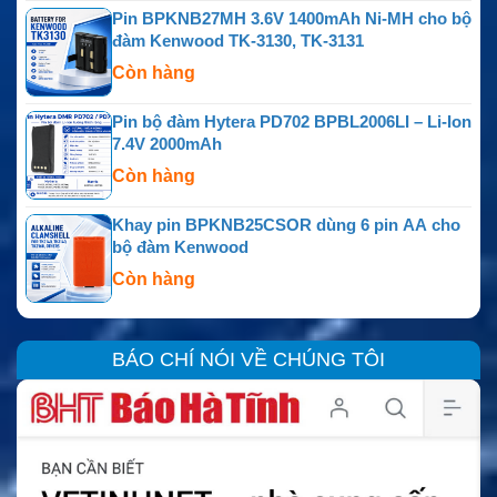
Pin BPKNB27MH 3.6V 1400mAh Ni-MH cho bộ
đàm Kenwood TK-3130, TK-3131
Còn hàng
Pin bộ đàm Hytera PD702 BPBL2006LI – Li-Ion
7.4V 2000mAh
Còn hàng
Khay pin BPKNB25CSOR dùng 6 pin AA cho
bộ đàm Kenwood
Còn hàng
BÁO CHÍ NÓI VỀ CHÚNG TÔI