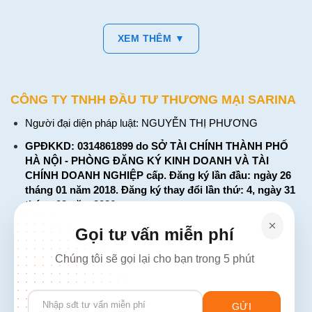
XEM THÊM ▼
CÔNG TY TNHH ĐẦU TƯ THƯƠNG MẠI SARINA
Người đại diện pháp luật: NGUYỄN THỊ PHƯƠNG
GPĐKKD: 0314861899 do SỞ TÀI CHÍNH THÀNH PHỐ
HÀ NỘI - PHÒNG ĐĂNG KÝ KINH DOANH VÀ TÀI
CHÍNH DOANH NGHIỆP cấp. Đăng ký lần đầu: ngày 26
tháng 01 năm 2018. Đăng ký thay đổi lần thứ: 4, ngày 31
tháng 03 năm 2026
226 Đường Láng, Đống Đa, Hà Nội
Gọi tư vấn miễn phí
137 Đường Hòa Hưng, Phường 12, Quận 10, TP. Hồ Chí
Chúng tôi sẽ gọi lại cho bạn trong 5 phút
Minh
Hotline: 1900 2106 - 0386 001 001
Please
Email:
Giaiphap3g@gmail.com