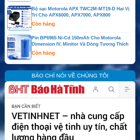
Bộ sạc Motorola APX TWC2M-MT19-D Hai Vị
Trí Cho APX6000, APX7000, APX800
Còn hàng
Pin BP6965 Ni-Cd 150mAh Cho Motorola
Dimension IV, Minitor Và Dòng Tương Thích
Còn hàng
BÁO CHÍ NÓI VỀ CHÚNG TÔI