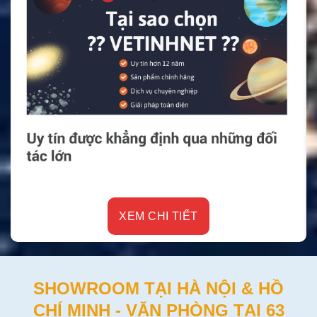
XEM CHI TIẾT
SHOWROOM TẠI HÀ NỘI & HỒ
CHÍ MINH - VĂN PHÒNG TẠI 63