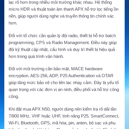
lạc rõ hơn trong nhiều môi trường khác nhau. Hệ thống
micro HDR và thuật toán âm thanh APX hỗ trợ lọc tiếng ồn
nền, giúp người dùng nghe và truyền thông tin chính xác
hơn.
Đối với tổ chức cần quản lý đội radio, thiết bị hỗ trợ batch
programming, CPS và Radio Management. Điều này giúp
đội kỹ thuật cập nhật, cấu hình và duy trì thiết bị hiệu quả
hơn trong quá trình vận hành.
Đối với môi trường cần bảo mật, MACE hardware
encryption, AES-256, ADP, P25 Authentication và OTAR
giúp tăng mức bảo vệ cho liên lạc nhạy cảm. Đây là yếu tố
quan trọng với các đơn vị an ninh, điều phối và hỗ trợ công
cộng.
Khi đặt mua APX N50, người dùng nên kiểm tra rõ dải tần
7/800 MHz, VHF hoặc UHF, tính năng P25, SmartConnect,
Wi-Fi, Bluetooth, GPS, mã hóa, pin, anten, bộ sạc và phụ