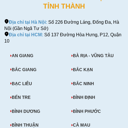
TỈNH THÀNH
Địa chỉ tại Hà Nội:
Số 226 Đường Láng, Đống Đa, Hà
Nội (Gần Ngã Tư Sở)
Địa chỉ tại HCM:
Số 137 Đường Hòa Hưng, P12, Quận
10
AN GIANG
BÀ RỊA - VŨNG TÀU
BẮC GIANG
BẮC KẠN
BẠC LIÊU
BẮC NINH
BẾN TRE
BÌNH ĐỊNH
BÌNH DƯƠNG
BÌNH PHƯỚC
BÌNH THUẬN
CÀ MAU