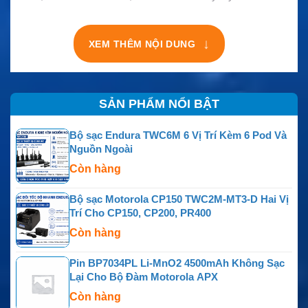
↓
XEM THÊM NỘI DUNG
SẢN PHẨM NỔI BẬT
Bộ sạc Endura TWC6M 6 Vị Trí Kèm 6 Pod Và
Nguồn Ngoài
Còn hàng
Bộ sạc Motorola CP150 TWC2M-MT3-D Hai Vị
Trí Cho CP150, CP200, PR400
Còn hàng
Pin BP7034PL Li-MnO2 4500mAh Không Sạc
Lại Cho Bộ Đàm Motorola APX
Còn hàng