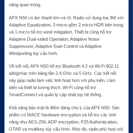
năng quan trọng.
APX N50 có âm thanh lớn và rõ. Radio sử dụng loa 3W với
Adaptive Equalization, 3 micro gồm 2 micro HDR bên trong
và 1 micro hỗ trợ wind mitigation. Thiết bị cũng hỗ trợ
Adaptive Dual-sided Operation, Adaptive Noise
Suppression, Adaptive Gain Control và Adaptive
Windporting tùy cấu hình.
Về kết nối, APX N50 hỗ trợ Bluetooth 4.2 và Wi-Fi 802.11
a/b/g/n/ac trên băng tần 2.4 GHz và 5 GHz. Các kết nối
này giúp radio làm việc linh hoạt hơn với phụ kiện, cảm
biến và thiết bị tương thích. Wi-Fi cũng hỗ trợ
SmartConnect và quản lý cập nhật tùy hệ thống.
Khả năng bảo mật là điểm đáng chú ý của APX N50. Sản
phẩm có MACE hardware encryption và hỗ trợ các tính
năng như AES-256, ADP encryption, P25 Authentication,
OTAR và multikey tùy cấu hình. Nhờ đó, radio phù hợp với