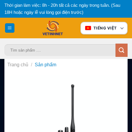
Bỏ
Thời gian làm việc: 8h - 20h tất cả các ngày trong tuần. (Sau
qua
18H hoặc ngày lễ vui lòng gọi điện trước)
nội
dung
TIẾNG VIỆT
Tìm
kiếm:
Trang chủ
/
Sản phẩm