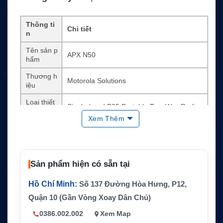
Thông ti
Chi tiết
n
Tên sản p
APX N50
hẩm
Thương h
Motorola Solutions
iệu
Loại thiết
Single-band P25 Portable Two-Way Radio
bị
Xem Thêm
Đối tượng
First responders, public-safety support, adm
sử dụng
inistrative staff
Dải tần tù
7/800 MHz, VHF, UHF
y chọn
Sản phẩm hiện có sẵn tại
Chế độ liê
P25 Phase 1 FDMA, P25 Phase 2 TDMA, S
Hồ Chí Minh:
Số 137 Đường Hòa Hưng, P12,
n lạc
martNet, SmartZone, Omnilink
Quận 10 (Gần Vòng Xoay Dân Chủ)
Bluetooth 4.2, Wi-Fi 2.4/5 GHz, SmartConne
Kết nối
0386.002.002
Xem Map
ct