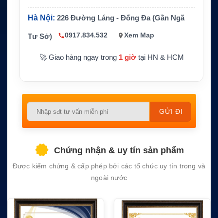
Định vị
GPS/GLONASS
Hà Nội:
226 Đường Láng - Đống Đa (Gần Ngã
Âm thanh
Loa 3W, 3 micro, Adaptive Audio
0917.834.532
Xem Map
Tư Sở)
Độ bền, b
IP6x, IPx8 2 m trong 2 giờ, MACE, AES-256,
ảo mật
ADP, OTAR
🚀 Giao hàng ngay trong
1 giờ
tại HN & HCM
Please
leave
this
field
Chứng nhận & uy tín sản phẩm
empty.
Được kiểm chứng & cấp phép bởi các tổ chức uy tín trong và
ngoài nước