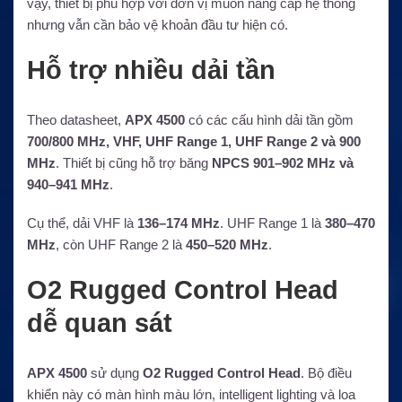
vậy, thiết bị phù hợp với đơn vị muốn nâng cấp hệ thống
nhưng vẫn cần bảo vệ khoản đầu tư hiện có.
Hỗ trợ nhiều dải tần
Theo datasheet,
APX 4500
có các cấu hình dải tần gồm
700/800 MHz, VHF, UHF Range 1, UHF Range 2 và 900
MHz
. Thiết bị cũng hỗ trợ băng
NPCS 901–902 MHz và
940–941 MHz
.
Cụ thể, dải VHF là
136–174 MHz
. UHF Range 1 là
380–470
MHz
, còn UHF Range 2 là
450–520 MHz
.
O2 Rugged Control Head
dễ quan sát
APX 4500
sử dụng
O2 Rugged Control Head
. Bộ điều
khiển này có màn hình màu lớn, intelligent lighting và loa