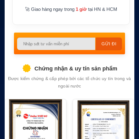
🚀 Giao hàng ngay trong
1 giờ
tại HN & HCM
Please
leave
this
field
Chứng nhận & uy tín sản phẩm
empty.
Được kiểm chứng & cấp phép bởi các tổ chức uy tín trong và
ngoài nước