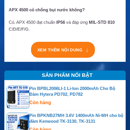
APX 4500 có chống bụi nước không?
Có. APX 4500 đạt chuẩn
IP56
và đáp ứng
MIL-STD 810
C/D/E/F/G
.
↓
XEM THÊM NỘI DUNG
SẢN PHẨM NỔI BẬT
Pin BPBL2006LI-1 Li-Ion 2000mAh Cho Bộ
Đàm Hytera PD702, PD782
Còn hàng
Pin BPKNB27MH 3.6V 1400mAh Ni-MH cho bộ
đàm Kenwood TK-3130, TK-3131
Còn hàng