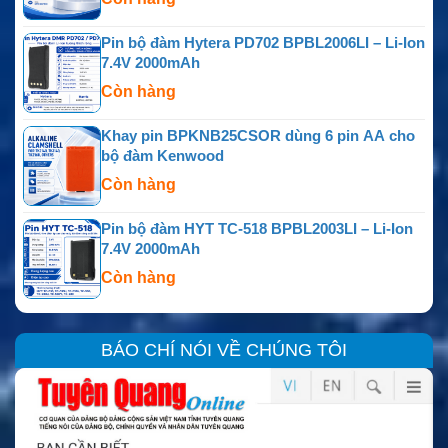
Pin bộ đàm Hytera PD702 BPBL2006LI – Li-Ion
7.4V 2000mAh
Còn hàng
Khay pin BPKNB25CSOR dùng 6 pin AA cho
bộ đàm Kenwood
Còn hàng
Pin bộ đàm HYT TC-518 BPBL2003LI – Li-Ion
7.4V 2000mAh
Còn hàng
BÁO CHÍ NÓI VỀ CHÚNG TÔI