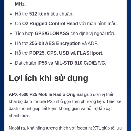
MHz
.
Hỗ trợ
512 kênh
tiêu chuẩn.
Có
O2 Rugged Control Head
với màn hình màu.
Tích hợp
GPS/GLONASS
cho định vị ngoài trời.
Hỗ trợ
256-bit AES Encryption
và ADP.
Hỗ trợ
POP25, CPS, USB và FLASHport
.
Đạt chuẩn
IP56
và
MIL-STD 810 C/D/E/F/G
.
Lợi ích khi sử dụng
APX 4500 P25 Mobile Radio Original
giúp đơn vị triển
khai bộ đàm mobile P25 nhỏ gọn trên phương tiện. Thiết kế
dash mount giúp tiết kiệm không gian và hỗ trợ lắp đặt
nhanh hơn.
Ngoài ra, khả năng tương thích với footprint XTL giúp tối ưu