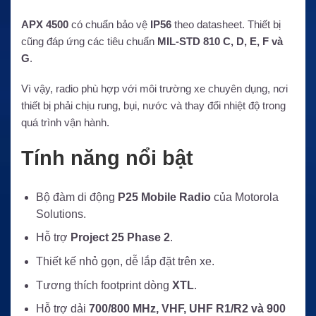
APX 4500
có chuẩn bảo vệ
IP56
theo datasheet. Thiết bị
cũng đáp ứng các tiêu chuẩn
MIL-STD 810 C, D, E, F và
G
.
Vì vậy, radio phù hợp với môi trường xe chuyên dụng, nơi
thiết bị phải chịu rung, bụi, nước và thay đổi nhiệt độ trong
quá trình vận hành.
Tính năng nổi bật
Bộ đàm di động
P25 Mobile Radio
của Motorola
Solutions.
Hỗ trợ
Project 25 Phase 2
.
Thiết kế nhỏ gọn, dễ lắp đặt trên xe.
Tương thích footprint dòng
XTL
.
Hỗ trợ dải
700/800 MHz, VHF, UHF R1/R2 và 900