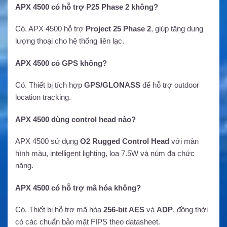
APX 4500 có hỗ trợ P25 Phase 2 không?
Có. APX 4500 hỗ trợ
Project 25 Phase 2
, giúp tăng dung
lượng thoại cho hệ thống liên lạc.
APX 4500 có GPS không?
Có. Thiết bị tích hợp
GPS/GLONASS
để hỗ trợ outdoor
location tracking.
APX 4500 dùng control head nào?
APX 4500 sử dụng
O2 Rugged Control Head
với màn
hình màu, intelligent lighting, loa 7.5W và núm đa chức
năng.
APX 4500 có hỗ trợ mã hóa không?
Có. Thiết bị hỗ trợ mã hóa
256-bit AES
và
ADP
, đồng thời
có các chuẩn bảo mật FIPS theo datasheet.