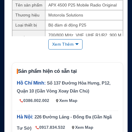
Tên sản phẩm
APX 4500 P25 Mobile Radio Original
Thương hiệu
Motorola Solutions
Loại thiết bị
Bộ đàm di động P25
700/800 MHz, VHF, UHF R1/R2, 900 M
Dải tần
Hz
Xem Thêm
Số kênh
512 kênh tiêu chuẩn
Control head
O2 Rugged Control Head
GPS/GLONASS outdoor location trackin
Sản phẩm hiện có sẵn tại
Định vị
g
Hồ Chí Minh:
Số 137 Đường Hòa Hưng, P12,
Bảo mật
256-bit AES, ADP, FIPS 140-2 Level 3
Quận 10 (Gần Vòng Xoay Dân Chủ)
CPS, USB, FLASHport, POP25 tùy chọ
Lập trình
0386.002.002
Xem Map
n
Bảo vệ
IP56, MIL-STD 810 C/D/E/F/G
Hà Nội:
226 Đường Láng - Đống Đa (Gần Ngã
0917.834.532
Xem Map
Tư Sở)