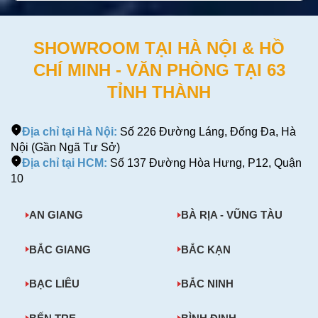
SHOWROOM TẠI HÀ NỘI & HỒ
CHÍ MINH - VĂN PHÒNG TẠI 63
TỈNH THÀNH
Địa chỉ tại Hà Nội:
Số 226 Đường Láng, Đống Đa, Hà
Nội (Gần Ngã Tư Sở)
Địa chỉ tại HCM:
Số 137 Đường Hòa Hưng, P12, Quận
10
AN GIANG
BÀ RỊA - VŨNG TÀU
BẮC GIANG
BẮC KẠN
BẠC LIÊU
BẮC NINH