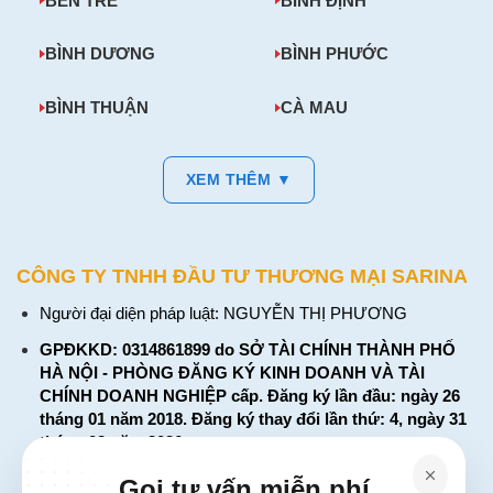
BẾN TRE
BÌNH ĐỊNH
BÌNH DƯƠNG
BÌNH PHƯỚC
BÌNH THUẬN
CÀ MAU
XEM THÊM ▼
CÔNG TY TNHH ĐẦU TƯ THƯƠNG MẠI SARINA
Người đại diện pháp luật: NGUYỄN THỊ PHƯƠNG
GPĐKKD: 0314861899 do SỞ TÀI CHÍNH THÀNH PHỐ
HÀ NỘI - PHÒNG ĐĂNG KÝ KINH DOANH VÀ TÀI
CHÍNH DOANH NGHIỆP cấp. Đăng ký lần đầu: ngày 26
tháng 01 năm 2018. Đăng ký thay đổi lần thứ: 4, ngày 31
tháng 03 năm 2026
226 Đường Láng, Đống Đa, Hà Nội
Gọi tư vấn miễn phí