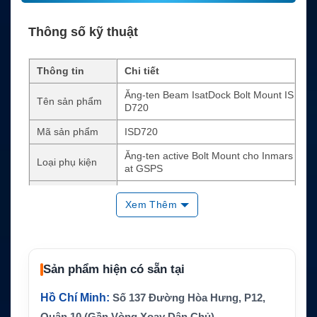
Thông số kỹ thuật
Thông tin
Chi tiết
Ăng-ten Beam IsatDock Bolt Mount IS
Tên sản phẩm
D720
Mã sản phẩm
ISD720
Ăng-ten active Bolt Mount cho Inmars
Loại phụ kiện
at GSPS
Thiết bị tương th
Beam Inmarsat IsatDock và Oceana t
Xem Thêm
ích
ương thích
Tần số phát Inm
1626.5–1660.5 MHz, mở rộng 1668.0
arsat
–1675.0 MHz
1525.0–1559.0 MHz, GPS L1 1575.4
Sản phẩm hiện có sẵn tại
Tần số thu
2 MHz ± 10.25 MHz
Hồ Chí Minh:
Số 137 Đường Hòa Hưng, P12,
Trở kháng
50 Ohms
Quận 10 (Gần Vòng Xoay Dân Chủ)