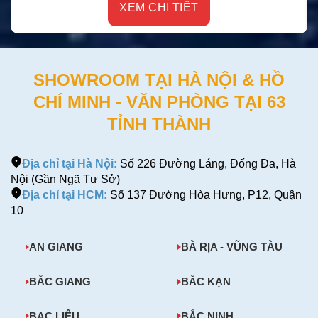
XEM CHI TIẾT
SHOWROOM TẠI HÀ NỘI & HỒ
CHÍ MINH - VĂN PHÒNG TẠI 63
TỈNH THÀNH
Địa chỉ tại Hà Nội:
Số 226 Đường Láng, Đống Đa, Hà
Nội (Gần Ngã Tư Sở)
Địa chỉ tại HCM:
Số 137 Đường Hòa Hưng, P12, Quận
10
AN GIANG
BÀ RỊA - VŨNG TÀU
BẮC GIANG
BẮC KẠN
BẠC LIÊU
BẮC NINH