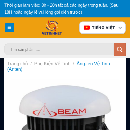
Bỏ
Thời gian làm việc: 8h - 20h tất cả các ngày trong tuần. (Sau
qua
18H hoặc ngày lễ vui lòng gọi điện trước)
nội
dung
TIẾNG VIỆT
Tìm
kiếm:
Trang chủ
/
Phụ Kiện Vệ Tinh
/
Ăng-ten Vệ Tinh
(Anten)