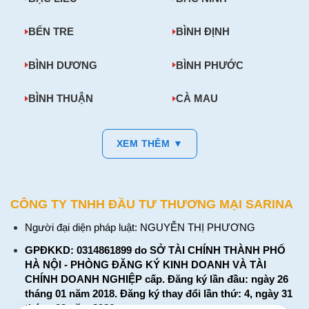
BẾN TRE
BÌNH ĐỊNH
BÌNH DƯƠNG
BÌNH PHƯỚC
BÌNH THUẬN
CÀ MAU
XEM THÊM ▼
CÔNG TY TNHH ĐẦU TƯ THƯƠNG MẠI SARINA
Người đại diện pháp luật: NGUYỄN THỊ PHƯƠNG
GPĐKKD: 0314861899 do SỞ TÀI CHÍNH THÀNH PHỐ
HÀ NỘI - PHÒNG ĐĂNG KÝ KINH DOANH VÀ TÀI
CHÍNH DOANH NGHIỆP cấp. Đăng ký lần đầu: ngày 26
tháng 01 năm 2018. Đăng ký thay đổi lần thứ: 4, ngày 31
tháng 03 năm 2026