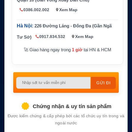
Nguồn cấp
DC 12–32V trong cấu hình phù hợp
0386.002.002
Xem Map
Kích thước và tr
Khoảng 75 x 146 x 146 mm, 870g
ọng lượng
Hà Nội:
226 Đường Láng - Đống Đa (Gần Ngã
Nhiệt độ hoạt độ
-25°C đến +55°C, lưu trữ -40°C đến +
ng
70°C
0917.834.532
Xem Map
Tư Sở)
🚀 Giao hàng ngay trong
1 giờ
tại HN & HCM
Please
leave
this
field
Chứng nhận & uy tín sản phẩm
empty.
Được kiểm chứng & cấp phép bởi các tổ chức uy tín trong và
ngoài nước