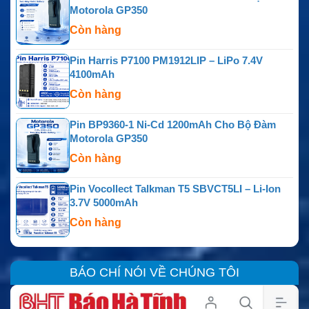
Motorola GP350
Còn hàng
Pin Harris P7100 PM1912LIP – LiPo 7.4V
4100mAh
Còn hàng
Pin BP9360-1 Ni-Cd 1200mAh Cho Bộ Đàm
Motorola GP350
Còn hàng
Pin Vocollect Talkman T5 SBVCT5LI – Li-Ion
3.7V 5000mAh
Còn hàng
BÁO CHÍ NÓI VỀ CHÚNG TÔI