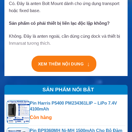
Có. Đây là anten Bolt Mount dành cho ứng dụng transport
hoặc fixed base.
Sản phẩm có phải thiết bị liên lạc độc lập không?
Không. Đây là anten ngoài, cần dùng cùng dock và thiết bị
Inmarsat tương thích.
↓
XEM THÊM NỘI DUNG
SẢN PHẨM NỔI BẬT
Pin Harris P5400 PM234361LIP – LiPo 7.4V
4100mAh
Còn hàng
Pin BP9360MH Ni-MH 1500mAh Cho Bộ Đàm