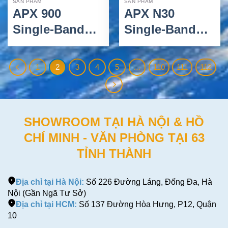
SẢN PHẨM
SẢN PHẨM
APX 900
APX N30
Single-Band
Single-Band
P25 Portable
P25 Portable
Radio – Bộ
Two-Way Radio
1
2
3
4
5
…
110
111
112
Đàm P25 Nhỏ
– Bộ Đàm P25
Gọn, Hiệu Quả
Nhỏ Gọn, Dễ
Quản Lý
SHOWROOM TẠI HÀ NỘI & HỒ
CHÍ MINH - VĂN PHÒNG TẠI 63
TỈNH THÀNH
Địa chỉ tại Hà Nội:
Số 226 Đường Láng, Đống Đa, Hà
Nội (Gần Ngã Tư Sở)
Địa chỉ tại HCM:
Số 137 Đường Hòa Hưng, P12, Quận
10