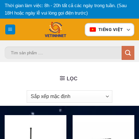
Bỏ
Thời gian làm việc: 8h - 20h tất cả các ngày trong tuần. (Sau
qua
18H hoặc ngày lễ vui lòng gọi điện trước)
nội
dung
TIẾNG VIỆT
Tìm
kiếm:
LỌC