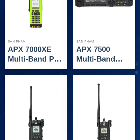
SẢN PHẨM
SẢN PHẨM
APX 7000XE
APX 7500
Multi-Band P25
Multi-Band
Portable Radio
Mobile Radio –
– Bộ Đàm P25
Bộ Đàm Di
Đa Băng Tần
Động P25 Đa
Siêu Bền
Băng Tần