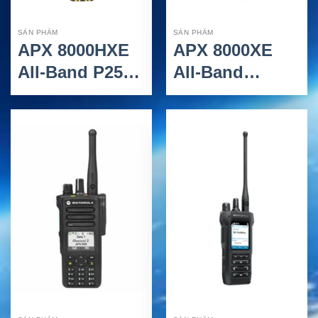
SẢN PHẨM
SẢN PHẨM
APX 8000HXE
APX 8000XE
All-Band P25
All-Band
HazLoc
Portable Radio
Portable Radio
– Bộ Đàm P25
– Bộ Đàm P25
All-Band Hiệu
HazLoc Hiệu
Suất Cao
Suất Cao