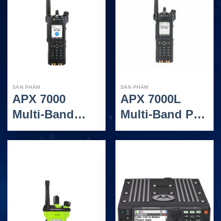
SẢN PHẨM
SẢN PHẨM
APX 7000
APX 7000L
Multi-Band
Multi-Band P25
Portable Radio
Portable Radio
– Bộ Đàm P25
With LTE – Bộ
Đa Băng Tần
Đàm P25 Đa
Chuyên Nghiệp
Băng Tần Tích
Hợp LTE