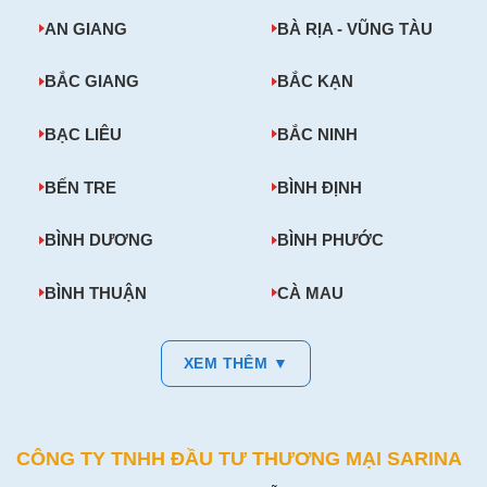
AN GIANG
BÀ RỊA - VŨNG TÀU
BẮC GIANG
BẮC KẠN
BẠC LIÊU
BẮC NINH
BẾN TRE
BÌNH ĐỊNH
BÌNH DƯƠNG
BÌNH PHƯỚC
BÌNH THUẬN
CÀ MAU
XEM THÊM ▼
CÔNG TY TNHH ĐẦU TƯ THƯƠNG MẠI SARINA