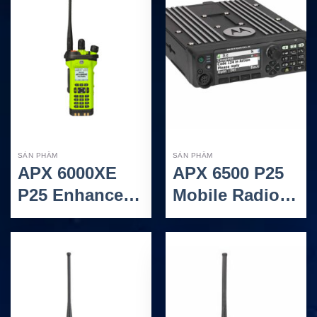
SẢN PHẨM
SẢN PHẨM
APX 6000XE
APX 6500 P25
P25 Enhanced
Mobile Radio
Portable Radio
Original – Bộ
– Bộ Đàm P25
Đàm Di Động
Single-Band
P25 Linh Hoạt
Siêu Bền