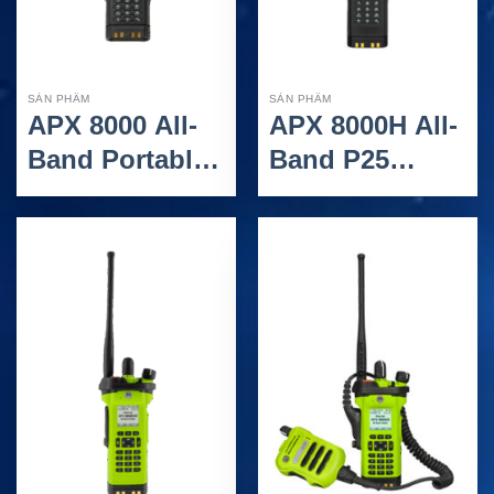
SẢN PHẨM
SẢN PHẨM
APX 8000 All-
APX 8000H All-
Band Portable
Band P25
Radio – Bộ
HazLoc
Đàm P25 All-
Portable Radio
Band Hiệu Suất
– Bộ Đàm P25
Cao
HazLoc Đa
Băng Tần