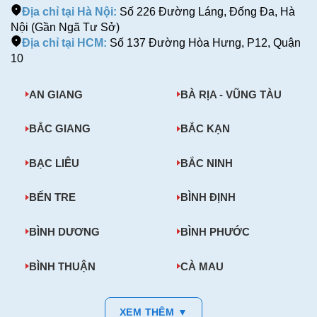
Địa chỉ tại Hà Nội:
Số 226 Đường Láng, Đống Đa, Hà
Nội (Gần Ngã Tư Sở)
Địa chỉ tại HCM:
Số 137 Đường Hòa Hưng, P12, Quận
10
AN GIANG
BÀ RỊA - VŨNG TÀU
BẮC GIANG
BẮC KẠN
BẠC LIÊU
BẮC NINH
BẾN TRE
BÌNH ĐỊNH
BÌNH DƯƠNG
BÌNH PHƯỚC
BÌNH THUẬN
CÀ MAU
XEM THÊM ▼