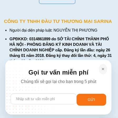
CÔNG TY TNHH ĐẦU TƯ THƯƠNG MẠI SARINA
Người đại diện pháp luật: NGUYỄN THỊ PHƯƠNG
GPĐKKD: 0314861899 do SỞ TÀI CHÍNH THÀNH PHỐ
HÀ NỘI - PHÒNG ĐĂNG KÝ KINH DOANH VÀ TÀI
CHÍNH DOANH NGHIỆP cấp. Đăng ký lần đầu: ngày 26
tháng 01 năm 2018. Đăng ký thay đổi lần thứ: 4, ngày 31
tháng 03 năm 2026
226 Đường Láng, Đống Đa, Hà Nội
Gọi tư vấn miễn phí
137 Đường Hòa Hưng, Phường 12, Quận 10, TP. Hồ Chí
Chúng tôi sẽ gọi lại cho bạn trong 5 phút
Minh
Hotline: 1900 2106 - 0386 001 001
Please
Email:
Giaiphap3g@gmail.com
leave
this
field