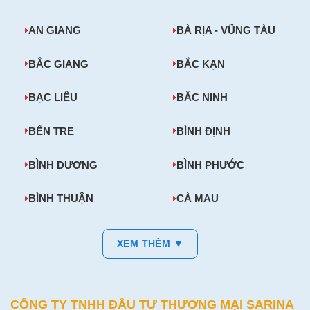
AN GIANG
BÀ RỊA - VŨNG TÀU
BẮC GIANG
BẮC KẠN
BẠC LIÊU
BẮC NINH
BẾN TRE
BÌNH ĐỊNH
BÌNH DƯƠNG
BÌNH PHƯỚC
BÌNH THUẬN
CÀ MAU
XEM THÊM ▼
CÔNG TY TNHH ĐẦU TƯ THƯƠNG MẠI SARINA