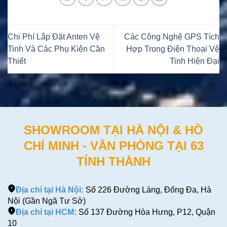
Chi Phí Lắp Đặt Anten Vệ
Các Công Nghệ GPS Tích
Tinh Và Các Phụ Kiện Cần
Hợp Trong Điện Thoại Vệ
Thiết
Tinh Hiện Đại
SHOWROOM TẠI HÀ NỘI & HỒ
CHÍ MINH - VĂN PHÒNG TẠI 63
TỈNH THÀNH
Địa chỉ tại Hà Nội:
Số 226 Đường Láng, Đống Đa, Hà
Nội (Gần Ngã Tư Sở)
Địa chỉ tại HCM:
Số 137 Đường Hòa Hưng, P12, Quận
10