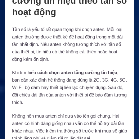
cường tín hiệu theo tần số
hoạt động
Tần số là yếu tố rất quan trọng khi chọn anten. Mỗi loại
anten thường được thiết kế để hoạt động trong một dải
tần nhất định. Nếu anten không tương thích với tần số
của thiết bị, tín hiệu có thể không cải thiện hoặc hoạt
động kém ổn định.
Khi tìm hiểu
cách chọn anten tăng cường tín hiệu
,
bạn cần xác định hệ thống đang dùng là 2G, 3G, 4G, 5G,
Wi Fi, bộ đàm hay thiết bị liên lạc chuyên dụng. Sau đó,
đối chiếu dải tần của anten với thiết bị để bảo đảm tương
thích.
Không nên mua anten chỉ dựa vào tên gọi chung. Hai
anten có hình dáng giống nhau vẫn có thể hỗ trợ dải tần
khác nhau. Việc kiểm tra thông số trước khi mua sẽ giúp
tránh lãng phí và giảm rủi ro lắp đặt sai.