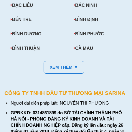
BẠC LIÊU
BẮC NINH
BẾN TRE
BÌNH ĐỊNH
BÌNH DƯƠNG
BÌNH PHƯỚC
BÌNH THUẬN
CÀ MAU
XEM THÊM ▼
CÔNG TY TNHH ĐẦU TƯ THƯƠNG MẠI SARINA
Người đại diện pháp luật: NGUYỄN THỊ PHƯƠNG
GPĐKKD: 0314861899 do SỞ TÀI CHÍNH THÀNH PHỐ
HÀ NỘI - PHÒNG ĐĂNG KÝ KINH DOANH VÀ TÀI
CHÍNH DOANH NGHIỆP cấp. Đăng ký lần đầu: ngày 26
tháng 01 năm 2018. Đăng ký thay đổi lần thứ: 4, ngày 31