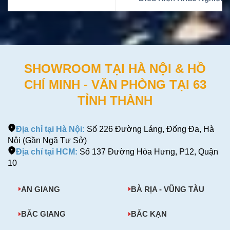
SHOWROOM TẠI HÀ NỘI & HỒ
CHÍ MINH - VĂN PHÒNG TẠI 63
TỈNH THÀNH
Địa chỉ tại Hà Nội:
Số 226 Đường Láng, Đống Đa, Hà
Nội (Gần Ngã Tư Sở)
Địa chỉ tại HCM:
Số 137 Đường Hòa Hưng, P12, Quận
10
AN GIANG
BÀ RỊA - VŨNG TÀU
BẮC GIANG
BẮC KẠN