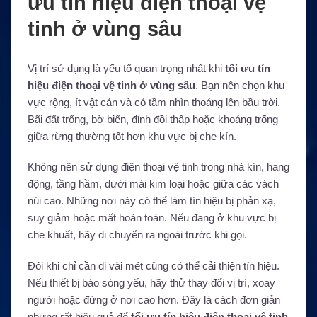
ưu tín hiệu điện thoại vệ
tinh ở vùng sâu
Vị trí sử dụng là yếu tố quan trọng nhất khi
tối ưu tín
hiệu điện thoại vệ tinh ở vùng sâu
. Bạn nên chọn khu
vực rộng, ít vật cản và có tầm nhìn thoáng lên bầu trời.
Bãi đất trống, bờ biển, đỉnh đồi thấp hoặc khoảng trống
giữa rừng thường tốt hơn khu vực bị che kín.
Không nên sử dụng điện thoại vệ tinh trong nhà kín, hang
động, tầng hầm, dưới mái kim loại hoặc giữa các vách
núi cao. Những nơi này có thể làm tín hiệu bị phản xạ,
suy giảm hoặc mất hoàn toàn. Nếu đang ở khu vực bị
che khuất, hãy di chuyển ra ngoài trước khi gọi.
Đôi khi chỉ cần đi vài mét cũng có thể cải thiện tín hiệu.
Nếu thiết bị báo sóng yếu, hãy thử thay đổi vị trí, xoay
người hoặc đứng ở nơi cao hơn. Đây là cách đơn giản
nhưng rất hiệu quả để
tối ưu tín hiệu điện thoại vệ tinh