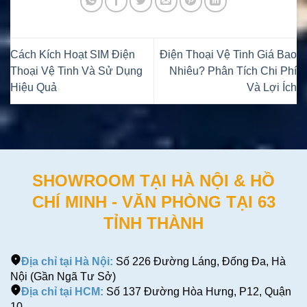
Cách Kích Hoạt SIM Điện
Điện Thoại Vệ Tinh Giá Bao
Thoại Vệ Tinh Và Sử Dụng
Nhiêu? Phân Tích Chi Phí
Hiệu Quả
Và Lợi Ích
SHOWROOM TẠI HÀ NỘI & HỒ
CHÍ MINH - VĂN PHÒNG TẠI 63
TỈNH THÀNH
Địa chỉ tại Hà Nội:
Số 226 Đường Láng, Đống Đa, Hà
Nội (Gần Ngã Tư Sở)
Địa chỉ tại HCM:
Số 137 Đường Hòa Hưng, P12, Quận
10