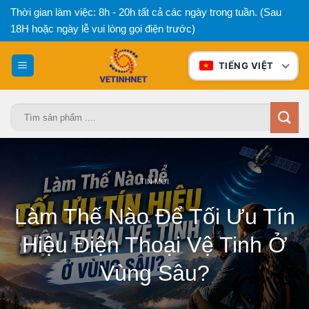
Bỏ
Thời gian làm việc: 8h - 20h tất cả các ngày trong tuần. (Sau
qua
18H hoặc ngày lễ vui lòng gọi điện trước)
nội
dung
TIẾNG VIỆT
Tìm
kiếm:
TIN MỚI
Làm Thế Nào Để Tối Ưu Tín
Hiệu Điện Thoại Vệ Tinh Ở
Vùng Sâu?