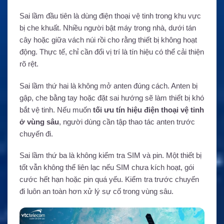
Sai lầm đầu tiên là dùng điện thoại vệ tinh trong khu vực
bị che khuất. Nhiều người bật máy trong nhà, dưới tán
cây hoặc giữa vách núi rồi cho rằng thiết bị không hoạt
động. Thực tế, chỉ cần đổi vị trí là tín hiệu có thể cải thiện
rõ rệt.
Sai lầm thứ hai là không mở anten đúng cách. Anten bị
gập, che bằng tay hoặc đặt sai hướng sẽ làm thiết bị khó
bắt vệ tinh. Nếu muốn
tối ưu tín hiệu điện thoại vệ tinh
ở vùng sâu
, người dùng cần tập thao tác anten trước
chuyến đi.
Sai lầm thứ ba là không kiểm tra SIM và pin. Một thiết bị
tốt vẫn không thể liên lạc nếu SIM chưa kích hoạt, gói
cước hết hạn hoặc pin quá yếu. Kiểm tra trước chuyến
đi luôn an toàn hơn xử lý sự cố trong vùng sâu.