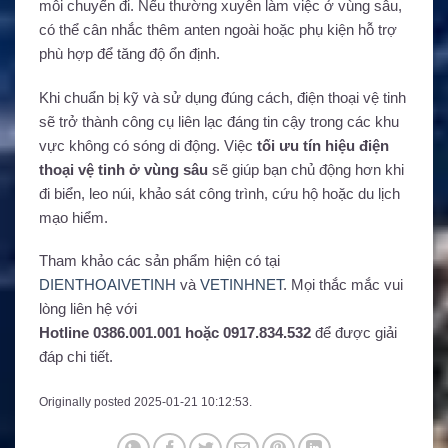
mỗi chuyến đi. Nếu thường xuyên làm việc ở vùng sâu,
có thể cân nhắc thêm anten ngoài hoặc phụ kiện hỗ trợ
phù hợp để tăng độ ổn định.
Khi chuẩn bị kỹ và sử dụng đúng cách, điện thoại vệ tinh
sẽ trở thành công cụ liên lạc đáng tin cậy trong các khu
vực không có sóng di động. Việc
tối ưu tín hiệu điện
thoại vệ tinh ở vùng sâu
sẽ giúp bạn chủ động hơn khi
đi biển, leo núi, khảo sát công trình, cứu hộ hoặc du lịch
mạo hiểm.
Tham khảo các sản phẩm hiện có tại
DIENTHOAIVETINH
và
VETINHNET
. Mọi thắc mắc vui
lòng liên hệ với
Hotline 0386.001.001 hoặc 0917.834.532
để được giải
đáp chi tiết.
Originally posted 2025-01-21 10:12:53.