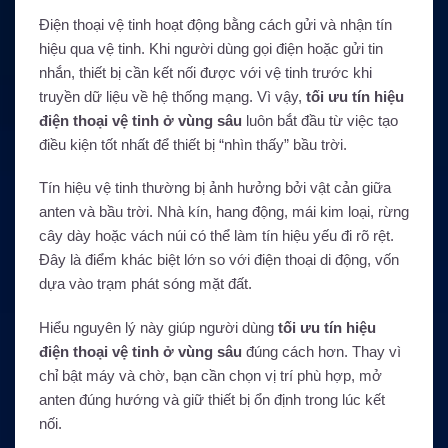
Điện thoại vệ tinh hoạt động bằng cách gửi và nhận tín
hiệu qua vệ tinh. Khi người dùng gọi điện hoặc gửi tin
nhắn, thiết bị cần kết nối được với vệ tinh trước khi
truyền dữ liệu về hệ thống mạng. Vì vậy,
tối ưu tín hiệu
điện thoại vệ tinh ở vùng sâu
luôn bắt đầu từ việc tạo
điều kiện tốt nhất để thiết bị “nhìn thấy” bầu trời.
Tín hiệu vệ tinh thường bị ảnh hưởng bởi vật cản giữa
anten và bầu trời. Nhà kín, hang động, mái kim loại, rừng
cây dày hoặc vách núi có thể làm tín hiệu yếu đi rõ rệt.
Đây là điểm khác biệt lớn so với điện thoại di động, vốn
dựa vào trạm phát sóng mặt đất.
Hiểu nguyên lý này giúp người dùng
tối ưu tín hiệu
điện thoại vệ tinh ở vùng sâu
đúng cách hơn. Thay vì
chỉ bật máy và chờ, bạn cần chọn vị trí phù hợp, mở
anten đúng hướng và giữ thiết bị ổn định trong lúc kết
nối.