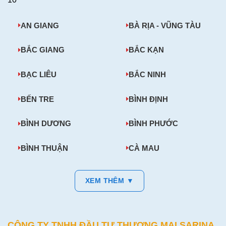
AN GIANG
BÀ RỊA - VŨNG TÀU
BẮC GIANG
BẮC KẠN
BẠC LIÊU
BẮC NINH
BẾN TRE
BÌNH ĐỊNH
BÌNH DƯƠNG
BÌNH PHƯỚC
BÌNH THUẬN
CÀ MAU
XEM THÊM ▼
CÔNG TY TNHH ĐẦU TƯ THƯƠNG MẠI SARINA