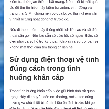
kiểm tra thời gian thiết bị bắt mạng. Nếu thiết bị mất quá
lâu để tìm tín hiệu, hãy kiểm tra anten, vị trí đứng và
trạng thái SIM. Không nên bỏ qua bước thử nghiệm chỉ
vì thiết bị từng hoạt động tốt trước đó.
Nếu đi theo nhóm, hãy thống nhất lịch liên lạc và số điện
thoại cần gọi. Nên lưu sẵn số cứu hộ, số người thân, số
điều phối và số hỗ trợ kỹ thuật. Khi xảy ra sự cố, bạn sẽ
không mất thời gian tìm thông tin liên hệ.
Sử dụng điện thoại vệ tinh
đúng cách trong tình
huống khẩn cấp
Trong tình huống khẩn cấp, việc giữ bình tĩnh rất quan
trọng. Hãy di chuyển đến nơi thoáng, mở anten đúng
hướng và chờ thiết bị bắt tín hiệu ổn định trước khi gọi.
Đây là cách
tối ưu tín hiệu điện thoại vệ tinh ở vùng