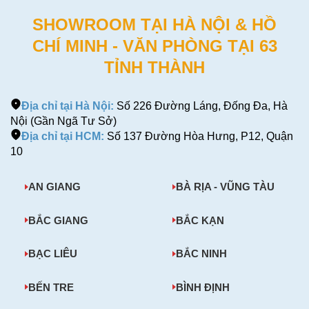
SHOWROOM TẠI HÀ NỘI & HỒ
CHÍ MINH - VĂN PHÒNG TẠI 63
TỈNH THÀNH
Địa chỉ tại Hà Nội:
Số 226 Đường Láng, Đống Đa, Hà
Nội (Gần Ngã Tư Sở)
Địa chỉ tại HCM:
Số 137 Đường Hòa Hưng, P12, Quận
10
AN GIANG
BÀ RỊA - VŨNG TÀU
BẮC GIANG
BẮC KẠN
BẠC LIÊU
BẮC NINH
BẾN TRE
BÌNH ĐỊNH