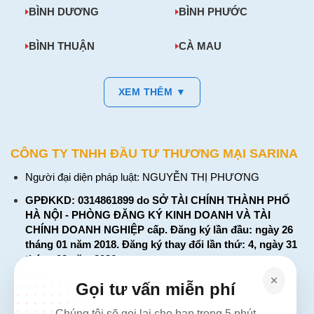
BÌNH DƯƠNG
BÌNH PHƯỚC
BÌNH THUẬN
CÀ MAU
XEM THÊM ▼
CÔNG TY TNHH ĐẦU TƯ THƯƠNG MẠI SARINA
Người đại diện pháp luật: NGUYỄN THỊ PHƯƠNG
GPĐKKD: 0314861899 do SỞ TÀI CHÍNH THÀNH PHỐ
HÀ NỘI - PHÒNG ĐĂNG KÝ KINH DOANH VÀ TÀI
CHÍNH DOANH NGHIỆP cấp. Đăng ký lần đầu: ngày 26
tháng 01 năm 2018. Đăng ký thay đổi lần thứ: 4, ngày 31
tháng 03 năm 2026
226 Đường Láng, Đống Đa, Hà Nội
Gọi tư vấn miễn phí
137 Đường Hòa Hưng, Phường 12, Quận 10, TP. Hồ Chí
Chúng tôi sẽ gọi lại cho bạn trong 5 phút