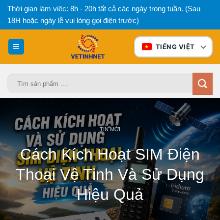
Bỏ
Thời gian làm việc: 8h - 20h tất cả các ngày trong tuần. (Sau
qua
18H hoặc ngày lễ vui lòng gọi điện trước)
nội
dung
TIẾNG VIỆT
Tìm
kiếm:
TIN MỚI
Cách Kích Hoạt SIM Điện
Thoại Vệ Tinh Và Sử Dụng
Hiệu Quả