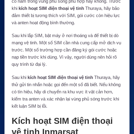
có nằm trong vùng phủ sóng phù hợp hay không. Trước
khi
kích hoạt SIM điện thoại vệ tinh
Thuraya, hãy bảo
đảm thiết bị tương thích với SIM, gói cước còn hiệu lực
và anten hoạt động bình thường.
Sau khi lắp SIM, bật máy ở nơi thoáng và để thiết bị dò
mạng vệ tinh. Một số SIM cần nhà cung cấp mở dịch vụ
trước. Một số trường hợp cần đăng ký gói cước hoặc
nạp tiền trước khi dùng. Vì vậy, người dùng nên hỏi rõ
quy trình từ đại lý.
Sau khi
kích hoạt SIM điện thoại vệ tinh
Thuraya, hãy
thử gửi tin nhắn hoặc gọi đến một số đã biết. Nếu không
có tín hiệu, hãy di chuyển ra khu vực ít vật cản hơn,
kiểm tra anten và xác nhận lại vùng phủ sóng trước khi
kết luận SIM bị lỗi.
Kích hoạt SIM điện thoại
vệ tinh Inmarsat