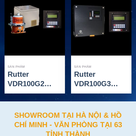
SẢN PHẨM
SẢN PHẨM
Rutter
Rutter
VDR100G2
VDR100G3
(S)VDR – Thiết
(S)VDR – Thiết
Bị Ghi Dữ Liệu
Bị Ghi Dữ Liệu
Hành Trình Tàu
Hành Trình Tàu
SHOWROOM TẠI HÀ NỘI & HỒ
Biển
Biển
CHÍ MINH - VĂN PHÒNG TẠI 63
TỈNH THÀNH