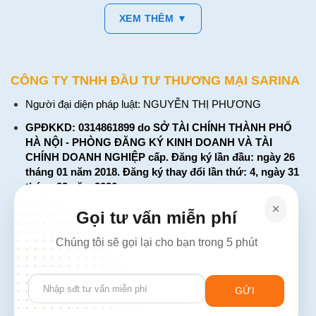
XEM THÊM ▼
CÔNG TY TNHH ĐẦU TƯ THƯƠNG MẠI SARINA
Người đại diện pháp luật: NGUYỄN THỊ PHƯƠNG
GPĐKKD: 0314861899 do SỞ TÀI CHÍNH THÀNH PHỐ
HÀ NỘI - PHÒNG ĐĂNG KÝ KINH DOANH VÀ TÀI
CHÍNH DOANH NGHIỆP cấp. Đăng ký lần đầu: ngày 26
tháng 01 năm 2018. Đăng ký thay đổi lần thứ: 4, ngày 31
tháng 03 năm 2026
226 Đường Láng, Đống Đa, Hà Nội
Gọi tư vấn miễn phí
137 Đường Hòa Hưng, Phường 12, Quận 10, TP. Hồ Chí
Chúng tôi sẽ gọi lại cho bạn trong 5 phút
Minh
Hotline: 1900 2106 - 0386 001 001
Please
Email:
Giaiphap3g@gmail.com
leave