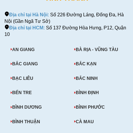
Địa chỉ tại Hà Nội:
Số 226 Đường Láng, Đống Đa, Hà
Nội (Gần Ngã Tư Sở)
Địa chỉ tại HCM:
Số 137 Đường Hòa Hưng, P12, Quận
10
AN GIANG
BÀ RỊA - VŨNG TÀU
BẮC GIANG
BẮC KẠN
BẠC LIÊU
BẮC NINH
BẾN TRE
BÌNH ĐỊNH
BÌNH DƯƠNG
BÌNH PHƯỚC
BÌNH THUẬN
CÀ MAU