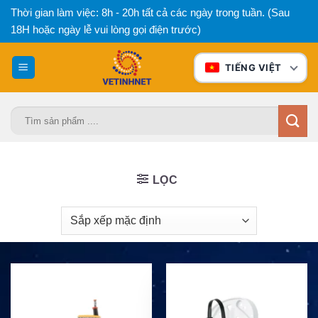
Bỏ
Thời gian làm việc: 8h - 20h tất cả các ngày trong tuần. (Sau
qua
18H hoặc ngày lễ vui lòng gọi điện trước)
nội
dung
TIẾNG VIỆT
Tìm
kiếm:
LỌC