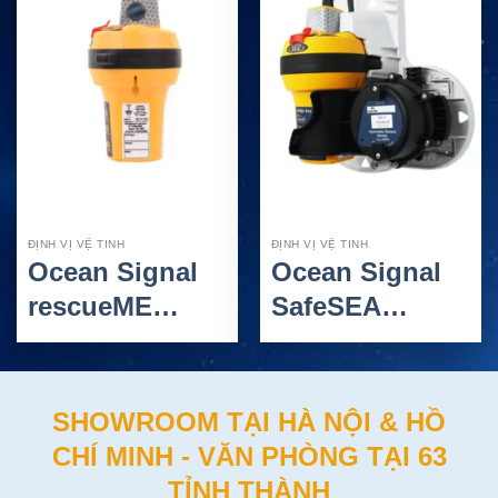
ĐỊNH VỊ VỆ TINH
ĐỊNH VỊ VỆ TINH
Ocean Signal
Ocean Signal
rescueME
SafeSEA
EPIRB1 (Cat2)
EPIRB1 PRO
– Thiết Bị Phát
(Cat1) – Thiết
Tín Hiệu Khẩn
Bị Phát Tín
SHOWROOM TẠI HÀ NỘI & HỒ
Cấp Hàng Hải
Hiệu Khẩn Cấp
CHÍ MINH - VĂN PHÒNG TẠI 63
Toàn Cầu
TỈNH THÀNH