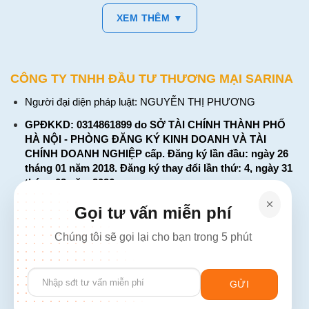
XEM THÊM ▼
CÔNG TY TNHH ĐẦU TƯ THƯƠNG MẠI SARINA
Người đại diện pháp luật: NGUYỄN THỊ PHƯƠNG
GPĐKKD: 0314861899 do SỞ TÀI CHÍNH THÀNH PHỐ
HÀ NỘI - PHÒNG ĐĂNG KÝ KINH DOANH VÀ TÀI
CHÍNH DOANH NGHIỆP cấp. Đăng ký lần đầu: ngày 26
tháng 01 năm 2018. Đăng ký thay đổi lần thứ: 4, ngày 31
tháng 03 năm 2026
226 Đường Láng, Đống Đa, Hà Nội
Gọi tư vấn miễn phí
137 Đường Hòa Hưng, Phường 12, Quận 10, TP. Hồ Chí
Chúng tôi sẽ gọi lại cho bạn trong 5 phút
Minh
Hotline: 1900 2106 - 0386 001 001
Please
Email:
Giaiphap3g@gmail.com
leave