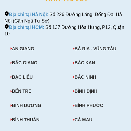
Địa chỉ tại Hà Nội:
Số 226 Đường Láng, Đống Đa, Hà
Nội (Gần Ngã Tư Sở)
Địa chỉ tại HCM:
Số 137 Đường Hòa Hưng, P12, Quận
10
AN GIANG
BÀ RỊA - VŨNG TÀU
BẮC GIANG
BẮC KẠN
BẠC LIÊU
BẮC NINH
BẾN TRE
BÌNH ĐỊNH
BÌNH DƯƠNG
BÌNH PHƯỚC
BÌNH THUẬN
CÀ MAU