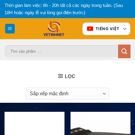
Bỏ
Thời gian làm việc: 8h - 20h tất cả các ngày trong tuần. (Sau
qua
18H hoặc ngày lễ vui lòng gọi điện trước)
nội
dung
TIẾNG VIỆT
Tìm
kiếm:
LỌC