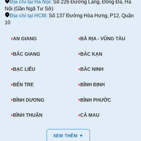
Địa chỉ tại Hà Nội:
Số 226 Đường Láng, Đống Đa, Hà
Nội (Gần Ngã Tư Sở)
Địa chỉ tại HCM:
Số 137 Đường Hòa Hưng, P12, Quận
10
AN GIANG
BÀ RỊA - VŨNG TÀU
BẮC GIANG
BẮC KẠN
BẠC LIÊU
BẮC NINH
BẾN TRE
BÌNH ĐỊNH
BÌNH DƯƠNG
BÌNH PHƯỚC
BÌNH THUẬN
CÀ MAU
XEM THÊM ▼