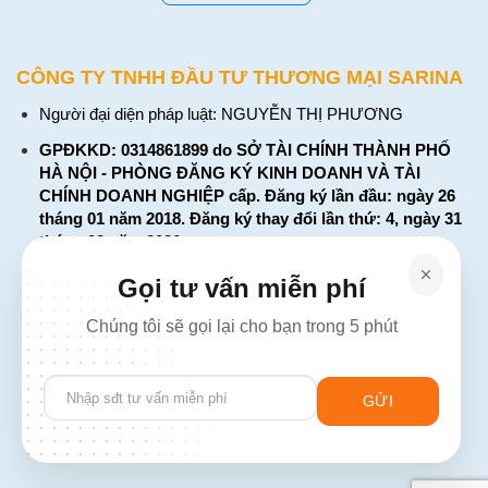
CÔNG TY TNHH ĐẦU TƯ THƯƠNG MẠI SARINA
Người đại diện pháp luật: NGUYỄN THỊ PHƯƠNG
GPĐKKD: 0314861899 do SỞ TÀI CHÍNH THÀNH PHỐ
HÀ NỘI - PHÒNG ĐĂNG KÝ KINH DOANH VÀ TÀI
CHÍNH DOANH NGHIỆP cấp. Đăng ký lần đầu: ngày 26
tháng 01 năm 2018. Đăng ký thay đổi lần thứ: 4, ngày 31
tháng 03 năm 2026
226 Đường Láng, Đống Đa, Hà Nội
Gọi tư vấn miễn phí
137 Đường Hòa Hưng, Phường 12, Quận 10, TP. Hồ Chí
Chúng tôi sẽ gọi lại cho bạn trong 5 phút
Minh
Hotline: 1900 2106 - 0386 001 001
Please
Email:
Giaiphap3g@gmail.com
leave
this
field