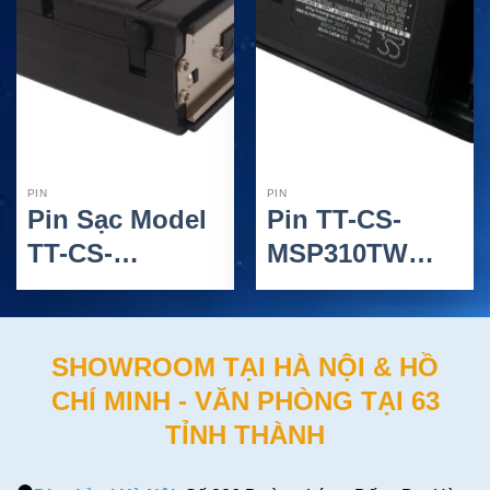
PIN
PIN
Pin Sạc Model
Pin TT-CS-
TT-CS-
MSP310TW
ICM700TW.1
Maxon Cho Bộ
Maxon Cho Bộ
Đàm SP300,
Đàm GMRS-
SP310, SP320,
SHOWROOM TẠI HÀ NỘI & HỒ
210+3
SP330 Và
CHÍ MINH - VĂN PHÒNG TẠI 63
SP340
TỈNH THÀNH