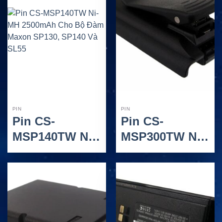
PIN
PIN
Pin CS-
Pin CS-
MSP140TW Ni-
MSP300TW Ni-
MH 2500mAh
MH 1800mAh
Cho Bộ Đàm
Cho Bộ Đàm
Maxon SP130,
Maxon SP300,
SP140 Và SL55
SP310 Và
SP340