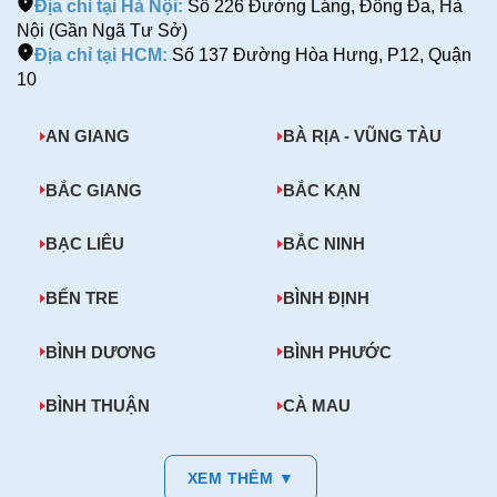
Địa chỉ tại Hà Nội:
Số 226 Đường Láng, Đống Đa, Hà
Nội (Gần Ngã Tư Sở)
Địa chỉ tại HCM:
Số 137 Đường Hòa Hưng, P12, Quận
10
AN GIANG
BÀ RỊA - VŨNG TÀU
BẮC GIANG
BẮC KẠN
BẠC LIÊU
BẮC NINH
BẾN TRE
BÌNH ĐỊNH
BÌNH DƯƠNG
BÌNH PHƯỚC
BÌNH THUẬN
CÀ MAU
XEM THÊM ▼