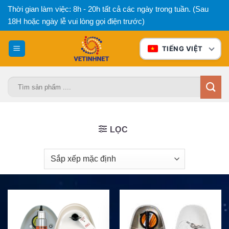
Bỏ
Thời gian làm việc: 8h - 20h tất cả các ngày trong tuần. (Sau
qua
18H hoặc ngày lễ vui lòng gọi điện trước)
nội
dung
TIẾNG VIỆT
Tìm
kiếm:
LỌC