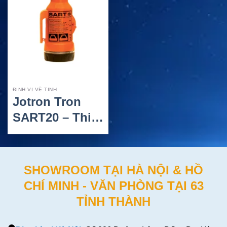
ĐỊNH VỊ VỆ TINH
Jotron Tron
SART20 – Thiết
Bị Radar SART
9GHz X-Band
Tìm Kiếm Cứu
SHOWROOM TẠI HÀ NỘI & HỒ
Nạn Hàng Hải
CHÍ MINH - VĂN PHÒNG TẠI 63
TỈNH THÀNH