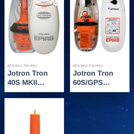
ĐÈN BÁO TÍN HIỆU
ĐÈN BÁO TÍN HIỆU
Jotron Tron
Jotron Tron
40S MKII
60S/GPS
EPIRB – Phao
EPIRB – Phao
Báo Nạn
Báo Nạn Hàng
GMDSS 406
Hải 406 MHz
MHz Cho Tàu
Cho Tàu Biển
Biển