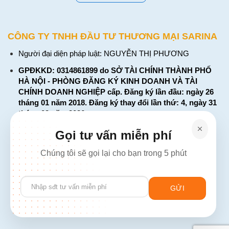
CÔNG TY TNHH ĐẦU TƯ THƯƠNG MẠI SARINA
Người đại diện pháp luật: NGUYỄN THỊ PHƯƠNG
GPĐKKD: 0314861899 do SỞ TÀI CHÍNH THÀNH PHỐ
HÀ NỘI - PHÒNG ĐĂNG KÝ KINH DOANH VÀ TÀI
CHÍNH DOANH NGHIỆP cấp. Đăng ký lần đầu: ngày 26
tháng 01 năm 2018. Đăng ký thay đổi lần thứ: 4, ngày 31
tháng 03 năm 2026
226 Đường Láng, Đống Đa, Hà Nội
Gọi tư vấn miễn phí
137 Đường Hòa Hưng, Phường 12, Quận 10, TP. Hồ Chí
Chúng tôi sẽ gọi lại cho bạn trong 5 phút
Minh
Hotline: 1900 2106 - 0386 001 001
Please
Email:
Giaiphap3g@gmail.com
leave
this
field