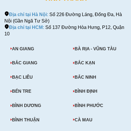
Motorola
MBP35
Địa chỉ tại Hà Nội:
Số 226 Đường Láng, Đống Đa, Hà
Nội (Gần Ngã Tư Sở)
Địa chỉ tại HCM:
Số 137 Đường Hòa Hưng, P12, Quận
10
AN GIANG
BÀ RỊA - VŨNG TÀU
BẮC GIANG
BẮC KẠN
BẠC LIÊU
BẮC NINH
BẾN TRE
BÌNH ĐỊNH
BÌNH DƯƠNG
BÌNH PHƯỚC
BÌNH THUẬN
CÀ MAU