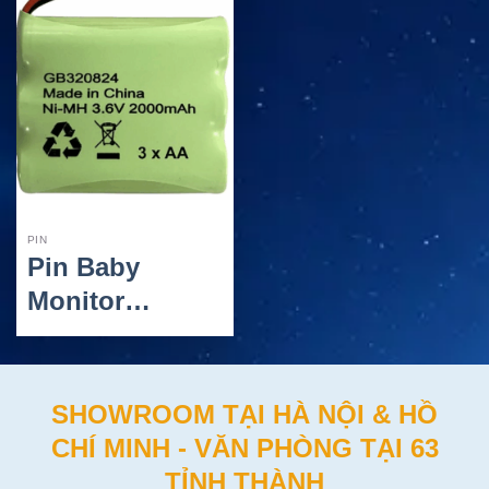
PIN
Pin Baby
Monitor
2000mAh
Model MBP35
Galaxy
SHOWROOM TẠI HÀ NỘI & HỒ
Electronics
CHÍ MINH - VĂN PHÒNG TẠI 63
Cho Thiết Bị
TỈNH THÀNH