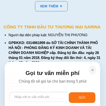
XEM THÊM ▼
CÔNG TY TNHH ĐẦU TƯ THƯƠNG MẠI SARINA
Người đại diện pháp luật: NGUYỄN THỊ PHƯƠNG
GPĐKKD: 0314861899 do SỞ TÀI CHÍNH THÀNH PHỐ
HÀ NỘI - PHÒNG ĐĂNG KÝ KINH DOANH VÀ TÀI
CHÍNH DOANH NGHIỆP cấp. Đăng ký lần đầu: ngày 26
tháng 01 năm 2018. Đăng ký thay đổi lần thứ: 4, ngày 31
tháng 03 năm 2026
226 Đường Láng, Đống Đa, Hà Nội
Gọi tư vấn miễn phí
137 Đường Hòa Hưng, Phường 12, Quận 10, TP. Hồ Chí
Chúng tôi sẽ gọi lại cho bạn trong 5 phút
Minh
Hotline: 1900 2106 - 0386 001 001
Please
Email:
Giaiphap3g@gmail.com
leave