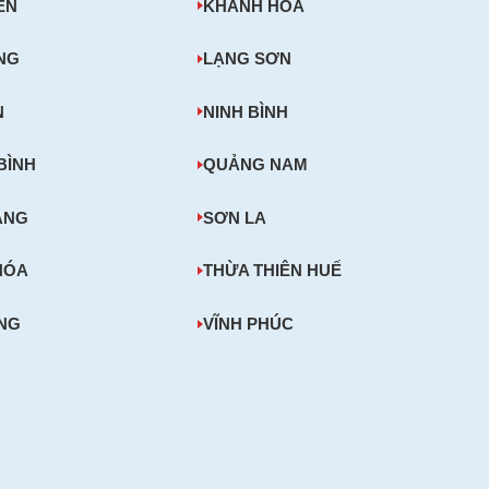
ÊN
KHÁNH HÒA
NG
LẠNG SƠN
N
NINH BÌNH
BÌNH
QUẢNG NAM
ĂNG
SƠN LA
HÓA
THỪA THIÊN HUẾ
ONG
VĨNH PHÚC