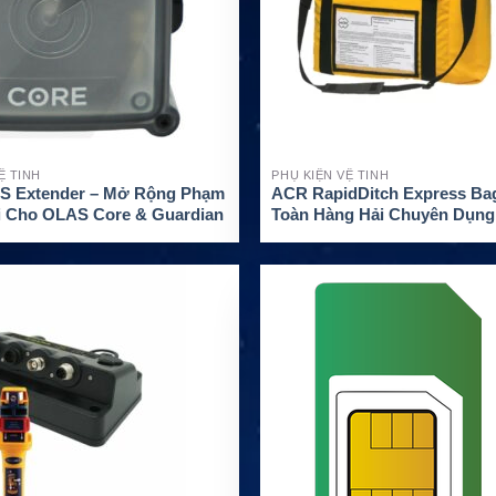
Ệ TINH
PHỤ KIỆN VỆ TINH
 Extender – Mở Rộng Phạm
ACR RapidDitch Express Bag
ối Cho OLAS Core & Guardian
Toàn Hàng Hải Chuyên Dụng