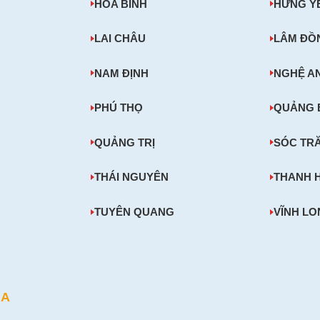
HÒA BÌNH
HƯNG Y
LAI CHÂU
LÂM ĐỒ
NAM ĐỊNH
NGHỆ A
PHÚ THỌ
QUẢNG 
QUẢNG TRỊ
SÓC TR
THÁI NGUYÊN
THANH 
TUYÊN QUANG
VĨNH L
NA