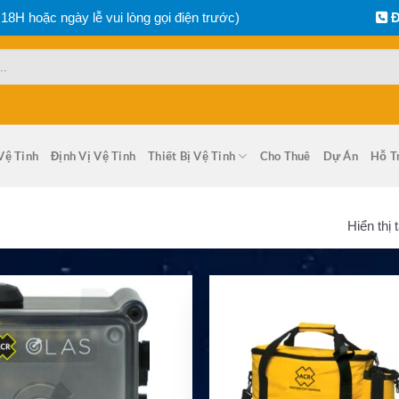
 18H hoặc ngày lễ vui lòng gọi điện trước)
Đ
Vệ Tinh
Định Vị Vệ Tinh
Thiết Bị Vệ Tinh
Cho Thuê
Dự Án
Hỗ T
Hiển thị 