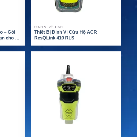
ĐỊNH VỊ VỆ TINH
yo – Gói
Thiết Bị Định Vị Cứu Hộ ACR
hạn cho gia
ResQLink 410 RLS