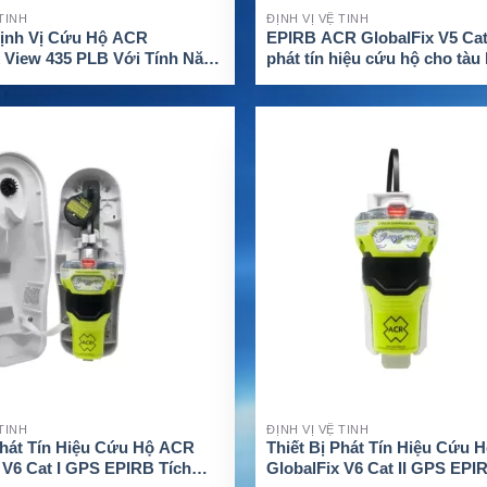
 TINH
ĐỊNH VỊ VỆ TINH
Định Vị Cứu Hộ ACR
EPIRB ACR GlobalFix V5 Cat I
 View 435 PLB Với Tính Năng
phát tín hiệu cứu hộ cho tàu
M CHI TIẾT
XEM CHI TIẾT
 TINH
ĐỊNH VỊ VỆ TINH
Phát Tín Hiệu Cứu Hộ ACR
Thiết Bị Phát Tín Hiệu Cứu
 V6 Cat I GPS EPIRB Tích
GlobalFix V6 Cat II GPS EPI