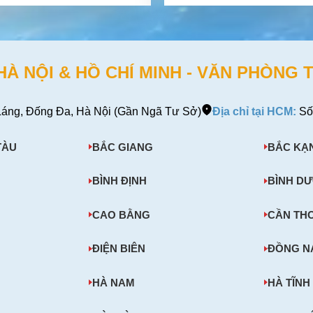
(2853)
Hợp RLS (2854)
 NỘI & HỒ CHÍ MINH - VĂN PHÒNG T
áng, Đống Đa, Hà Nội (Gần Ngã Tư Sở)
Địa chỉ tại HCM:
Số
TÀU
BẮC GIANG
BẮC KẠ
BÌNH ĐỊNH
BÌNH D
CAO BẰNG
CẦN TH
ĐIỆN BIÊN
ĐỒNG N
HÀ NAM
HÀ TĨNH