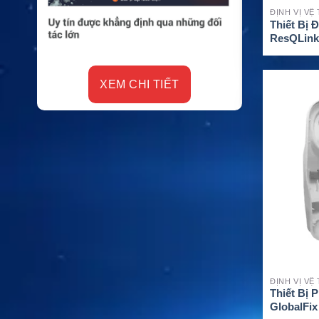
ĐỊNH VỊ VỆ
Thiết Bị 
ResQLink
RLS
XEM CHI TIẾT
XE
ĐỊNH VỊ VỆ
Thiết Bị 
GlobalFix