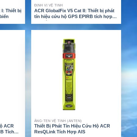
ĐỊNH VỊ VỆ TINH
: Thiết bị
ACR GlobalFix V5 Cat II: Thiết bị phát
 biển
tín hiệu cứu hộ GPS EPIRB tích hợp
AIS và RLS
XEM CHI TIẾT
ĂNG-TEN VỆ TINH (ANTEN)
 Hộ ACR
Thiết Bị Phát Tín Hiệu Cứu Hộ ACR
RB Tích
ResQLink Tích Hợp AIS