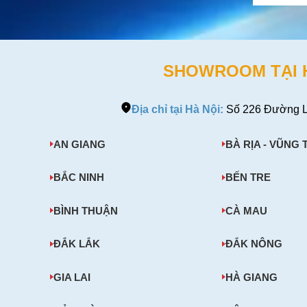
Hợp RLS 
SHOWROOM TẠI HÀ
Địa chỉ tại Hà Nội:
Số 226 Đường L
AN GIANG
BÀ RỊA - VŨNG 
BẮC NINH
BẾN TRE
BÌNH THUẬN
CÀ MAU
ĐẮK LẮK
ĐẮK NÔNG
GIA LAI
HÀ GIANG