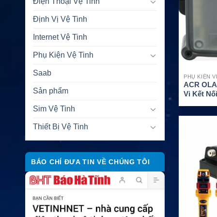
Điện Thoại Vệ Tinh
Định Vị Vệ Tinh
Internet Vệ Tinh
Phụ Kiện Vệ Tinh
Saab
PHỤ KIỆN V
ACR OLAS
Sản phẩm
Vi Kết N
Sim Vệ Tinh
Thiết Bị Vệ Tinh
BÁO CHÍ ĐƯA TIN VỀ CHÚNG TÔI