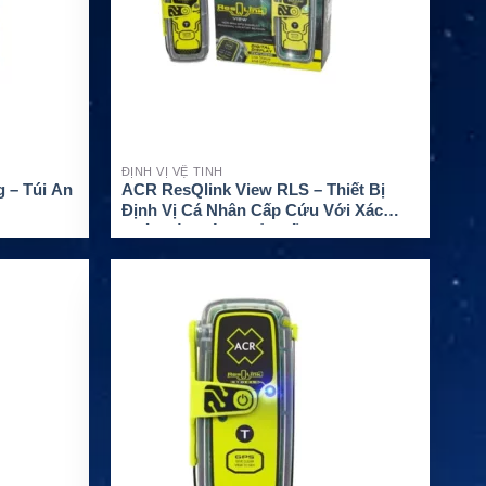
ĐỊNH VỊ VỆ TINH
 – Túi An
ACR ResQlink View RLS – Thiết Bị
Định Vị Cá Nhân Cấp Cứu Với Xác
Nhận Tín Hiệu Khẩn Cấp