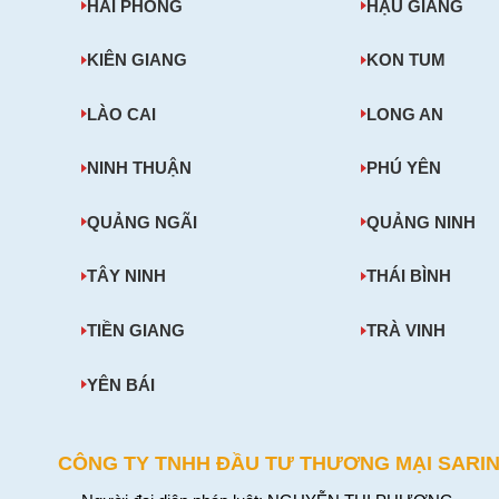
HẢI PHÒNG
HẬU GIANG
KIÊN GIANG
KON TUM
LÀO CAI
LONG AN
NINH THUẬN
PHÚ YÊN
QUẢNG NGÃI
QUẢNG NINH
TÂY NINH
THÁI BÌNH
TIỀN GIANG
TRÀ VINH
YÊN BÁI
CÔNG TY TNHH ĐẦU TƯ THƯƠNG MẠI SARI