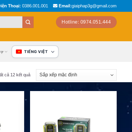
iện Thoại:
0386.001.001
Email:
giaiphap3g@gmail.com
Hotline: 0974.051.444
rợ
TIẾNG VIỆT
tất cả 12 kết quả