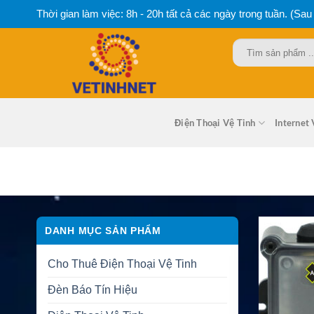
Bỏ
Thời gian làm việc: 8h - 20h tất cả các ngày trong tuần. (Sau
qua
nội
Tìm
dung
kiếm:
Điện Thoại Vệ Tinh
Internet 
DANH MỤC SẢN PHẨM
Cho Thuê Điện Thoại Vệ Tinh
Đèn Báo Tín Hiệu