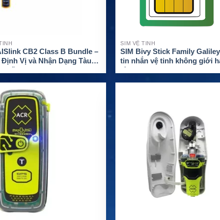
 TINH
SIM VỆ TINH
ISlink CB2 Class B Bundle –
SIM Bivy Stick Family Galile
 Định Vị và Nhận Dạng Tàu
tin nhắn vệ tinh không giới 
 Suất Cao
đình