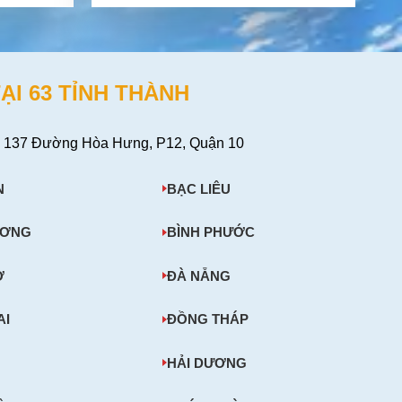
ẠI 63 TỈNH THÀNH
 137 Đường Hòa Hưng, P12, Quận 10
N
BẠC LIÊU
ƯƠNG
BÌNH PHƯỚC
Ơ
ĐÀ NẴNG
AI
ĐỒNG THÁP
HẢI DƯƠNG