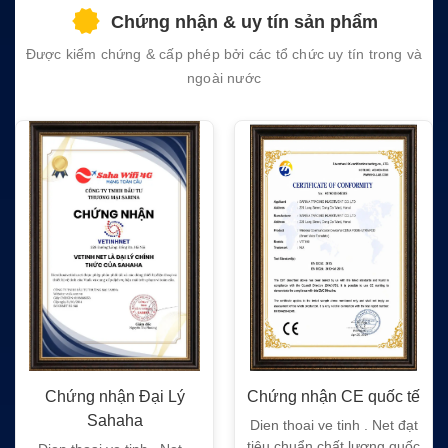
field
Chứng nhận & uy tín sản phẩm
empty.
Được kiểm chứng & cấp phép bởi các tổ chức uy tín trong và
ngoài nước
 Đại Lý
Chứng nhận CE quốc tế
Chứng nhận FC 
a
Dien thoai ve tinh . Net đạt
Dien thoai ve tinh
tiêu chuẩn chất lượng quốc
tiêu chuẩn chất l