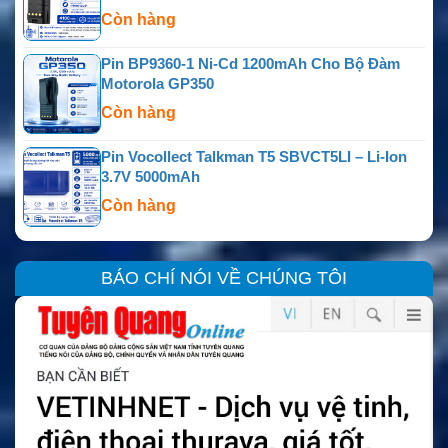
Còn hàng
Pin BP9360-1 Ni-Cd 1200mAh Cho Bộ Đàm
Motorola GP350
Còn hàng
Pin Vocollect Talkman T5 SBVCT5LI – Li-Ion
3.7V 5000mAh
Còn hàng
BÁO CHÍ NÓI VỀ CHÚNG TÔI