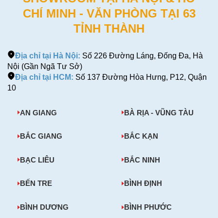
CHÍ MINH - VĂN PHÒNG TẠI 63
TỈNH THÀNH
Địa chỉ tại Hà Nội:
Số 226 Đường Láng, Đống Đa, Hà
Nội (Gần Ngã Tư Sở)
Địa chỉ tại HCM:
Số 137 Đường Hòa Hưng, P12, Quận
10
AN GIANG
BÀ RỊA - VŨNG TÀU
BẮC GIANG
BẮC KẠN
BẠC LIÊU
BẮC NINH
BẾN TRE
BÌNH ĐỊNH
BÌNH DƯƠNG
BÌNH PHƯỚC