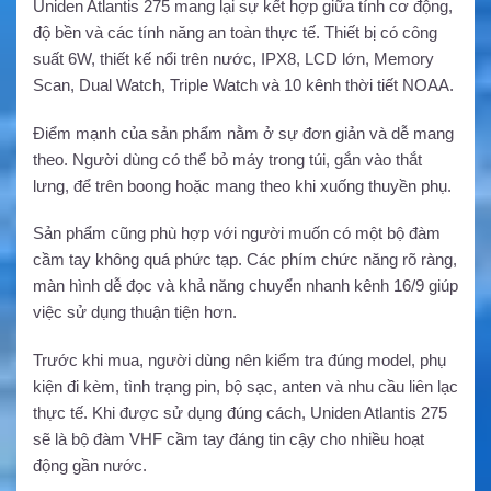
Uniden Atlantis 275 mang lại sự kết hợp giữa tính cơ động,
độ bền và các tính năng an toàn thực tế. Thiết bị có công
suất 6W, thiết kế nổi trên nước, IPX8, LCD lớn, Memory
Scan, Dual Watch, Triple Watch và 10 kênh thời tiết NOAA.
Điểm mạnh của sản phẩm nằm ở sự đơn giản và dễ mang
theo. Người dùng có thể bỏ máy trong túi, gắn vào thắt
lưng, để trên boong hoặc mang theo khi xuống thuyền phụ.
Sản phẩm cũng phù hợp với người muốn có một bộ đàm
cầm tay không quá phức tạp. Các phím chức năng rõ ràng,
màn hình dễ đọc và khả năng chuyển nhanh kênh 16/9 giúp
việc sử dụng thuận tiện hơn.
Trước khi mua, người dùng nên kiểm tra đúng model, phụ
kiện đi kèm, tình trạng pin, bộ sạc, anten và nhu cầu liên lạc
thực tế. Khi được sử dụng đúng cách, Uniden Atlantis 275
sẽ là bộ đàm VHF cầm tay đáng tin cậy cho nhiều hoạt
động gần nước.