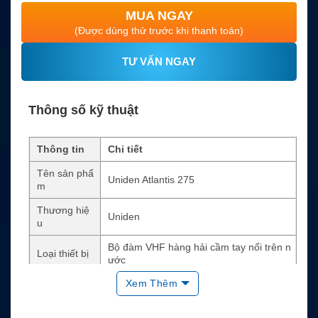
MUA NGAY
(Được dùng thử trước khi thanh toán)
TƯ VẤN NGAY
Thông số kỹ thuật
Thông tin
Chi tiết
Tên sản phẩ
Uniden Atlantis 275
m
Thương hiệ
Uniden
u
Bộ đàm VHF hàng hải cầm tay nổi trên n
Loại thiết bị
ước
Xem Thêm
Công suất p
6W / 2.5W / 1W
hát