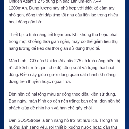
Uniden Atlantis 275 dùng pin sạc Lithium-Ion 7.4V
1200mAh. Dung lượng này phù hợp với thiết kế cầm tay
nhỏ gọn, đồng thời đáp ứng tốt nhu cầu liên lạc trong nhiều
hoạt động gần bờ.
Thiết bị có tính năng tiết kiệm pin. Khi không thu hoặc phát
trong một khoảng thời gian ngắn, máy có thể giảm tiêu thụ
năng lượng để kéo dài thời gian sử dụng thực tế.
Màn hình LCD của Uniden Atlantis 275 có khả năng hiển thị
rõ số kênh, mức pin, chế độ công suất và trạng thái hoạt
động. Điều này giúp người dùng quan sát nhanh khi đang
đứng trên thuyền hoặc ngoài trời.
Đèn nền có hai tông màu tự động theo điều kiện sử dụng.
Ban ngày, màn hình có đèn nền trắng; ban đêm, đèn nền hổ
phách giúp dễ nhìn hơn và hạn chế gây chói.
Đèn SOS/Strobe là tính năng hỗ trợ rất hữu ích. Trong tình
huống ánh sáng yếu, rơi thiết bị xuống nước hoặc cần thu