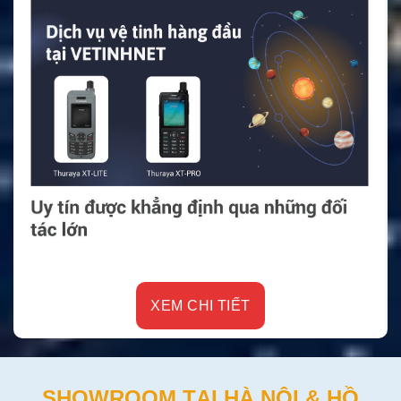
XEM CHI TIẾT
SHOWROOM TẠI HÀ NỘI & HỒ