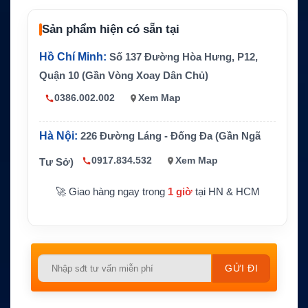
USA, Canada, International Marine Chan
Kênh hỗ trợ
nels
Sản phẩm hiện có sẵn tại
Kênh thời tiế
10 kênh NOAA Weather
t
Hồ Chí Minh:
Số 137 Đường Hòa Hưng, P12,
Pin
Lithium-Ion 7.4V 1200mAh
Quận 10 (Gần Vòng Xoay Dân Chủ)
Chống nước
IPX8, khoảng 4.9ft trong 30 phút
0386.002.002
Xem Map
Kích thước, t
136 x 62 x 39 mm, khoảng 240g
rọng lượng
Hà Nội:
226 Đường Láng - Đống Đa (Gần Ngã
Tính năng c
Floating, LCD lớn, Dual Watch, Triple Wat
0917.834.532
Xem Map
Tư Sở)
hính
ch, Memory Scan, SOS/Strobe
🚀 Giao hàng ngay trong
1 giờ
tại HN & HCM
Please
leave
this