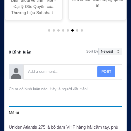
nh . Net -
tế
tế
uyền của
ahaha tại
am
Sort by
0 Bình luận
POST
Chưa có bình luận nào. Hãy là người đầu tiên!
Mô tả
Uniden Atlantis 275 là bộ đàm VHF hàng hải cầm tay, phù