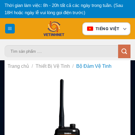
Bỏ
Thời gian làm việc: 8h - 20h tất cả các ngày trong tuần. (Sau
qua
18H hoặc ngày lễ vui lòng gọi điện trước)
nội
dung
TIẾNG VIỆT
Tìm
kiếm:
Trang chủ
/
Thiết Bị Vệ Tinh
/
Bộ Đàm Vệ Tinh