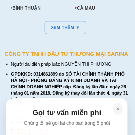
BÌNH THUẬN
CÀ MAU
XEM THÊM ▼
CÔNG TY TNHH ĐẦU TƯ THƯƠNG MẠI SARINA
Người đại diện pháp luật: NGUYỄN THỊ PHƯƠNG
GPĐKKD: 0314861899 do SỞ TÀI CHÍNH THÀNH PHỐ
HÀ NỘI - PHÒNG ĐĂNG KÝ KINH DOANH VÀ TÀI
CHÍNH DOANH NGHIỆP cấp. Đăng ký lần đầu: ngày 26
tháng 01 năm 2018. Đăng ký thay đổi lần thứ: 4, ngày 31
tháng 03 năm 2026
226 Đường Láng, Đống Đa, Hà Nội
Gọi tư vấn miễn phí
137 Đường Hòa Hưng, Phường 12, Quận 10, TP. Hồ Chí
Chúng tôi sẽ gọi lại cho bạn trong 5 phút
Minh