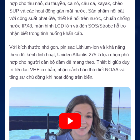
hợp cho tàu nhỏ, du thuyền, ca nô, câu cá, kayak, chèo
SUP và các hoạt động gần mặt nước. Sản phẩm nổi bật
với công suất phát 6W, thiết kế nổi trên nước, chuẩn chống
nước IPX8, màn hình LCD lớn và đèn SOS/Strobe hỗ trợ
nhận biết trong tình huống khẩn cấp.
Với kích thước nhỏ gọn, pin sạc Lithium-Ion và khả năng
theo dõi kênh linh hoạt, Uniden Atlantis 275 là lựa chọn phù
hợp cho người cần bộ đàm dễ mang theo. Thiết bị giúp duy
trì liên lạc VHF cơ bản, nhận cảnh báo thời tiết NOAA và
tăng sự chủ động khi hoạt động trên biển.