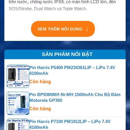
trên nước, chống nước IPX8, có màn hình LCD lớn, đèn
SOS/Strobe, Dual Watch và Triple Watch.
XEM THÊM NỘI DUNG
↓
SẢN PHẨM NỔI BẬT
Pin Harris P5400 PM234361LIP – LiPo 7.4V
4100mAh
Còn hàng
Pin BP9360MH Ni-MH 1500mAh Cho Bộ Đàm
Motorola GP350
Còn hàng
Pin Harris P7100 PM1912LIP – LiPo 7.4V
4100mAh