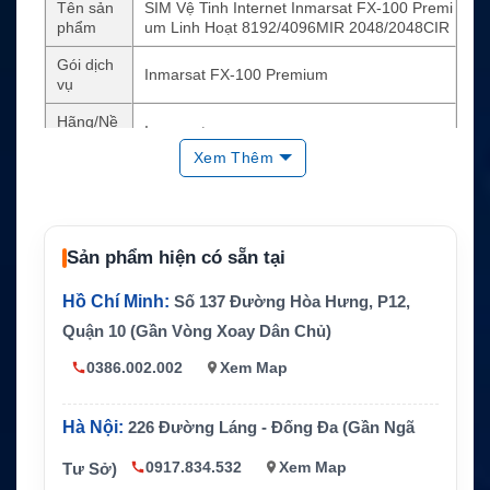
Tên sản
SIM Vệ Tinh Internet Inmarsat FX-100 Premi
phẩm
um Linh Hoạt 8192/4096MIR 2048/2048CIR
Gói dịch
Inmarsat FX-100 Premium
vụ
Hãng/Nề
Inmarsat
n tảng
Xem Thêm
Loại sản
SIM internet vệ tinh
phẩm
Công ng
Kết nối internet vệ tinh Inmarsat
hệ chính
Sản phẩm hiện có sẵn tại
Băng thô
Hồ Chí Minh:
Số 137 Đường Hòa Hưng, P12,
8192/4096MIR
ng MIR
Quận 10 (Gần Vòng Xoay Dân Chủ)
Băng thô
2048/2048CIR
0386.002.002
Xem Map
ng CIR
Tình trạn
Còn hàng
g
Hà Nội:
226 Đường Láng - Đống Đa (Gần Ngã
Tính năn
0917.834.532
Xem Map
Tư Sở)
Hỗ trợ kết nối dữ liệu vệ tinh cho khu vực ng
g quan tr