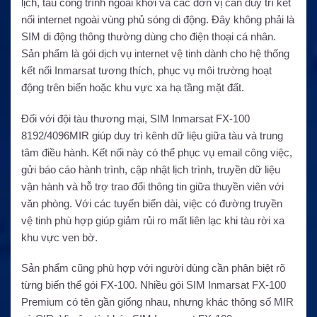
lịch, tàu công trình ngoài khơi và các đơn vị cần duy trì kết
nối internet ngoài vùng phủ sóng di động. Đây không phải là
SIM di động thông thường dùng cho điện thoại cá nhân.
Sản phẩm là gói dịch vụ internet vệ tinh dành cho hệ thống
kết nối Inmarsat tương thích, phục vụ môi trường hoạt
động trên biển hoặc khu vực xa hạ tầng mặt đất.
Đối với đội tàu thương mại, SIM Inmarsat FX-100
8192/4096MIR giúp duy trì kênh dữ liệu giữa tàu và trung
tâm điều hành. Kết nối này có thể phục vụ email công việc,
gửi báo cáo hành trình, cập nhật lịch trình, truyền dữ liệu
vận hành và hỗ trợ trao đổi thông tin giữa thuyền viên với
văn phòng. Với các tuyến biển dài, việc có đường truyền
vệ tinh phù hợp giúp giảm rủi ro mất liên lạc khi tàu rời xa
khu vực ven bờ.
Sản phẩm cũng phù hợp với người dùng cần phân biệt rõ
từng biến thể gói FX-100. Nhiều gói SIM Inmarsat FX-100
Premium có tên gần giống nhau, nhưng khác thông số MIR