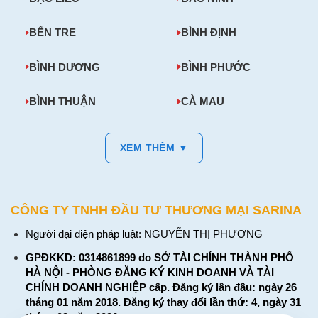
BẾN TRE
BÌNH ĐỊNH
BÌNH DƯƠNG
BÌNH PHƯỚC
BÌNH THUẬN
CÀ MAU
XEM THÊM ▼
CÔNG TY TNHH ĐẦU TƯ THƯƠNG MẠI SARINA
Người đại diện pháp luật: NGUYỄN THỊ PHƯƠNG
GPĐKKD: 0314861899 do SỞ TÀI CHÍNH THÀNH PHỐ
HÀ NỘI - PHÒNG ĐĂNG KÝ KINH DOANH VÀ TÀI
CHÍNH DOANH NGHIỆP cấp. Đăng ký lần đầu: ngày 26
tháng 01 năm 2018. Đăng ký thay đổi lần thứ: 4, ngày 31
tháng 03 năm 2026