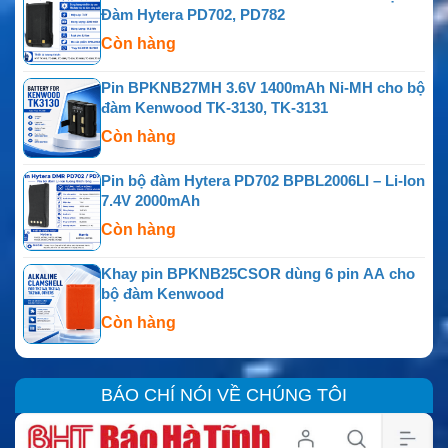
Đàm Hytera PD702, PD782
Còn hàng
Pin BPKNB27MH 3.6V 1400mAh Ni-MH cho bộ
đàm Kenwood TK-3130, TK-3131
Còn hàng
Pin bộ đàm Hytera PD702 BPBL2006LI – Li-Ion
7.4V 2000mAh
Còn hàng
Khay pin BPKNB25CSOR dùng 6 pin AA cho
bộ đàm Kenwood
Còn hàng
BÁO CHÍ NÓI VỀ CHÚNG TÔI