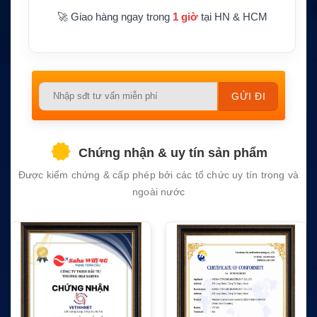
oài vùng phủ sóng mạng cố định
ọng
🚀 Giao hàng ngay trong
1 giờ
tại HN & HCM
Ứng dụn
Tàu biển, tàu thương mại, tàu dịch vụ, vùng
g
xa bờ và điểm vận hành xa hạ tầng mạng
Please
leave
this
field
Chứng nhận & uy tín sản phẩm
empty.
Được kiểm chứng & cấp phép bởi các tổ chức uy tín trong và
ngoài nước