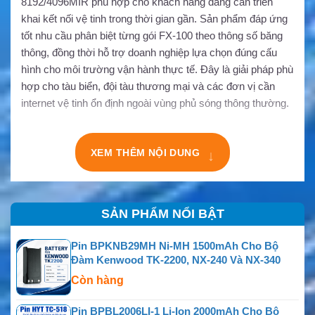
8192/4096MIR phù hợp cho khách hàng đang cần triển
khai kết nối vệ tinh trong thời gian gần. Sản phẩm đáp ứng
tốt nhu cầu phân biệt từng gói FX-100 theo thông số băng
thông, đồng thời hỗ trợ doanh nghiệp lựa chọn đúng cấu
hình cho môi trường vận hành thực tế. Đây là giải pháp phù
hợp cho tàu biển, đội tàu thương mại và các đơn vị cần
internet vệ tinh ổn định ngoài vùng phủ sóng thông thường.
↓
XEM THÊM NỘI DUNG
SẢN PHẨM NỔI BẬT
Pin BPKNB29MH Ni-MH 1500mAh Cho Bộ
Đàm Kenwood TK-2200, NX-240 Và NX-340
Còn hàng
Pin BPBL2006LI-1 Li-Ion 2000mAh Cho Bộ