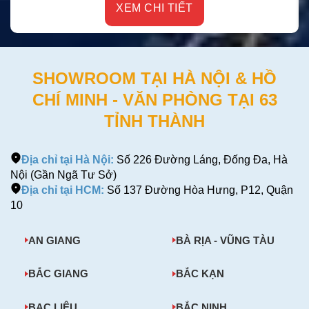
XEM CHI TIẾT
SHOWROOM TẠI HÀ NỘI & HỒ
CHÍ MINH - VĂN PHÒNG TẠI 63
TỈNH THÀNH
Địa chỉ tại Hà Nội:
Số 226 Đường Láng, Đống Đa, Hà
Nội (Gần Ngã Tư Sở)
Địa chỉ tại HCM:
Số 137 Đường Hòa Hưng, P12, Quận
10
AN GIANG
BÀ RỊA - VŨNG TÀU
BẮC GIANG
BẮC KẠN
BẠC LIÊU
BẮC NINH