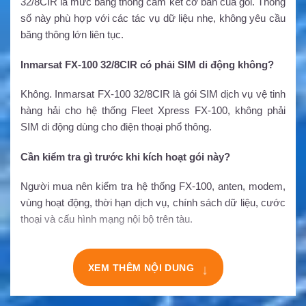
32/8CIR là mức băng thông cam kết cơ bản của gói. Thông
số này phù hợp với các tác vụ dữ liệu nhẹ, không yêu cầu
băng thông lớn liên tục.
Inmarsat FX-100 32/8CIR có phải SIM di động không?
Không. Inmarsat FX-100 32/8CIR là gói SIM dịch vụ vệ tinh
hàng hải cho hệ thống Fleet Xpress FX-100, không phải
SIM di động dùng cho điện thoại phổ thông.
Cần kiểm tra gì trước khi kích hoạt gói này?
Người mua nên kiểm tra hệ thống FX-100, anten, modem,
vùng hoạt động, thời hạn dịch vụ, chính sách dữ liệu, cước
thoại và cấu hình mạng nội bộ trên tàu.
XEM THÊM NỘI DUNG
↓