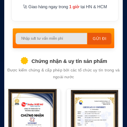
🚀 Giao hàng ngay trong
1 giờ
tại HN & HCM
Please
leave
this
field
Chứng nhận & uy tín sản phẩm
empty.
Được kiểm chứng & cấp phép bởi các tổ chức uy tín trong và
ngoài nước