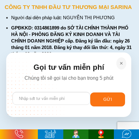
CÔNG TY TNHH ĐẦU TƯ THƯƠNG MẠI SARINA
Người đại diện pháp luật: NGUYỄN THỊ PHƯƠNG
GPĐKKD: 0314861899 do SỞ TÀI CHÍNH THÀNH PHỐ
HÀ NỘI - PHÒNG ĐĂNG KÝ KINH DOANH VÀ TÀI
CHÍNH DOANH NGHIỆP cấp. Đăng ký lần đầu: ngày 26
tháng 01 năm 2018. Đăng ký thay đổi lần thứ: 4, ngày 31
tháng 03 năm 2026
226 Đường Láng, Đống Đa, Hà Nội
Gọi tư vấn miễn phí
137 Đường Hòa Hưng, Phường 12, Quận 10, TP. Hồ Chí
Chúng tôi sẽ gọi lại cho bạn trong 5 phút
Minh
Hotline: 1900 2106 - 0386 001 001
Please
Email:
Giaiphap3g@gmail.com
leave
this
field
empty.