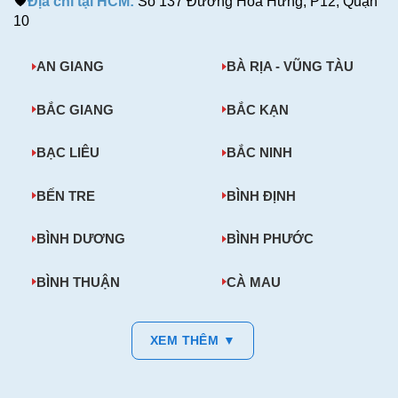
Địa chỉ tại HCM:
Số 137 Đường Hòa Hưng, P12, Quận
10
AN GIANG
BÀ RỊA - VŨNG TÀU
BẮC GIANG
BẮC KẠN
BẠC LIÊU
BẮC NINH
BẾN TRE
BÌNH ĐỊNH
BÌNH DƯƠNG
BÌNH PHƯỚC
BÌNH THUẬN
CÀ MAU
XEM THÊM ▼