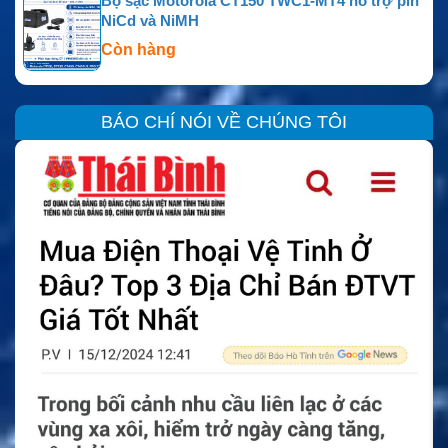
Bộ sạc Motorola CT150 TWC1-MT4 hỗ trợ pin
NiCd và NiMH
Còn hàng
BÁO CHÍ NÓI VỀ CHÚNG TÔI