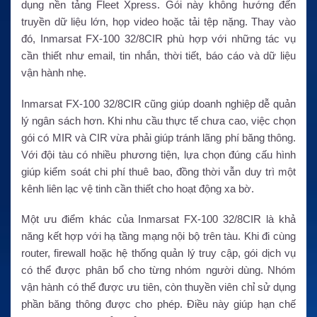
dụng nền tảng Fleet Xpress. Gói này không hướng đến
truyền dữ liệu lớn, họp video hoặc tải tệp nặng. Thay vào
đó, Inmarsat FX-100 32/8CIR phù hợp với những tác vụ
cần thiết như email, tin nhắn, thời tiết, báo cáo và dữ liệu
vận hành nhẹ.
Inmarsat FX-100 32/8CIR cũng giúp doanh nghiệp dễ quản
lý ngân sách hơn. Khi nhu cầu thực tế chưa cao, việc chọn
gói có MIR và CIR vừa phải giúp tránh lãng phí băng thông.
Với đội tàu có nhiều phương tiện, lựa chọn đúng cấu hình
giúp kiểm soát chi phí thuê bao, đồng thời vẫn duy trì một
kênh liên lạc vệ tinh cần thiết cho hoạt động xa bờ.
Một ưu điểm khác của Inmarsat FX-100 32/8CIR là khả
năng kết hợp với hạ tầng mạng nội bộ trên tàu. Khi đi cùng
router, firewall hoặc hệ thống quản lý truy cập, gói dịch vụ
có thể được phân bổ cho từng nhóm người dùng. Nhóm
vận hành có thể được ưu tiên, còn thuyền viên chỉ sử dụng
phần băng thông được cho phép. Điều này giúp hạn chế