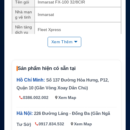
Tên gói
Inmarsat FX-100 32/8CIR
Nhà mạn
Inmarsat
g vệ tinh
Nền tảng
Fleet Xpress
dịch vụ
Xem Thêm
Dòng gói
FX-100 Premium Linh Hoạt
Băng thô
2048/512
ng MIR
Băng thô
Sản phẩm hiện có sẵn tại
32/8
ng CIR
Hồ Chí Minh:
Số 137 Đường Hòa Hưng, P12,
Dữ liệu
Unlimited data theo gói dịch vụ
Quận 10 (Gần Vòng Xoay Dân Chủ)
Thời hạn
12 tháng
tối thiểu
0386.002.002
Xem Map
Ứng dụn
Internet vệ tinh hàng hải cho tàu biển, email,
g
thời tiết, báo cáo và dữ liệu nhẹ
Hà Nội:
226 Đường Láng - Đống Đa (Gần Ngã
0917.834.532
Xem Map
Tư Sở)