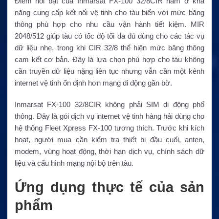
Điểm nổi bật của Inmarsat FX-100 32/8CIR nằm ở khả
năng cung cấp kết nối vệ tinh cho tàu biển với mức băng
thông phù hợp cho nhu cầu vận hành tiết kiệm. MIR
2048/512 giúp tàu có tốc độ tối đa đủ dùng cho các tác vụ
dữ liệu nhẹ, trong khi CIR 32/8 thể hiện mức băng thông
cam kết cơ bản. Đây là lựa chọn phù hợp cho tàu không
cần truyền dữ liệu nặng liên tục nhưng vẫn cần một kênh
internet vệ tinh ổn định hơn mạng di động gần bờ.
Inmarsat FX-100 32/8CIR không phải SIM di động phổ
thông. Đây là gói dịch vụ internet vệ tinh hàng hải dùng cho
hệ thống Fleet Xpress FX-100 tương thích. Trước khi kích
hoạt, người mua cần kiểm tra thiết bị đầu cuối, anten,
modem, vùng hoạt động, thời hạn dịch vụ, chính sách dữ
liệu và cấu hình mạng nội bộ trên tàu.
Ứng dụng thực tế của sản
phẩm