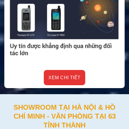
XEM CHI TIẾT
SHOWROOM TẠI HÀ NỘI & HỒ
CHÍ MINH - VĂN PHÒNG TẠI 63
TỈNH THÀNH