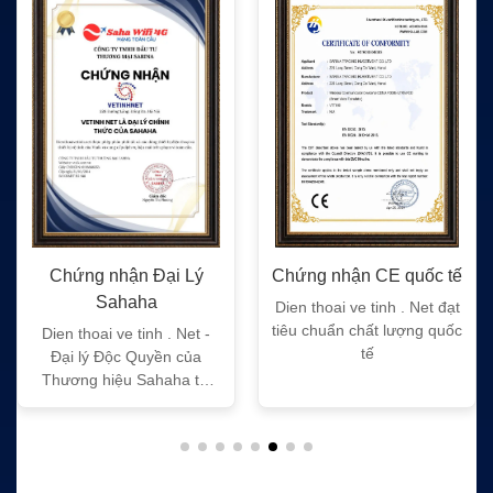
nhận Đại Lý
Chứng nhận CE quốc tế
Chứng nhậ
ahaha
Dien thoai ve tinh . Net đạt
Dien thoai ve
tiêu chuẩn chất lượng quốc
tiêu chuẩn c
 ve tinh . Net -
tế
Độc Quyền của
iệu Sahaha tại
iệt Nam