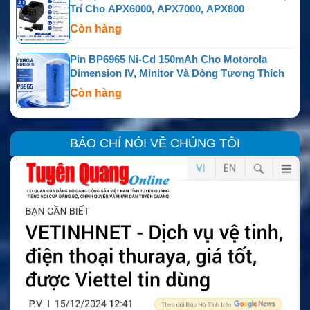
Trí Cho APX6000, APX7000, APX800
Còn hàng
Pin BP6965 Ni-Cd 150mAh Cho Motorola
Dimension IV, Minitor Và Dòng Tương Thích
Còn hàng
BÁO CHÍ NÓI VỀ CHÚNG TÔI