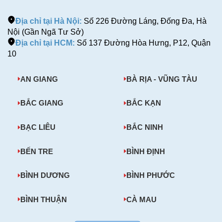
Địa chỉ tại Hà Nội:
Số 226 Đường Láng, Đống Đa, Hà
Nội (Gần Ngã Tư Sở)
Địa chỉ tại HCM:
Số 137 Đường Hòa Hưng, P12, Quận
10
AN GIANG
BÀ RỊA - VŨNG TÀU
BẮC GIANG
BẮC KẠN
BẠC LIÊU
BẮC NINH
BẾN TRE
BÌNH ĐỊNH
BÌNH DƯƠNG
BÌNH PHƯỚC
BÌNH THUẬN
CÀ MAU