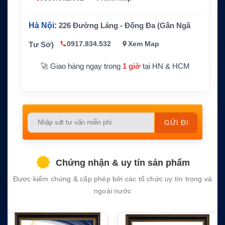
Thiết bị t
Điện thoại vệ tinh Iridium và thiết bị hỗ trợ m
ương thíc
ạng Iridium phù hợp
h
Hà Nội:
226 Đường Láng - Đống Đa (Gần Ngã
Ứng dụn
Liên lạc vùng xa, hàng hải, thám hiểm, công
0917.834.532
Xem Map
Tư Sở)
g chính
trình, dự phòng ngoài mạng di động
🚀 Giao hàng ngay trong
1 giờ
tại HN & HCM
Phù hợp thoại và tin nhắn, không phải gói int
Lưu ý
ernet tốc độ cao
Please
leave
this
field
Chứng nhận & uy tín sản phẩm
empty.
Được kiểm chứng & cấp phép bởi các tổ chức uy tín trong và
ngoài nước