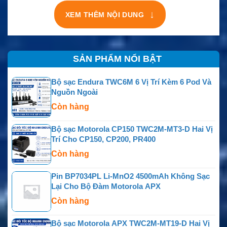
↓
XEM THÊM NỘI DUNG
SẢN PHẨM NỔI BẬT
Bộ sạc Endura TWC6M 6 Vị Trí Kèm 6 Pod Và
Nguồn Ngoài
Còn hàng
Bộ sạc Motorola CP150 TWC2M-MT3-D Hai Vị
Trí Cho CP150, CP200, PR400
Còn hàng
Pin BP7034PL Li-MnO2 4500mAh Không Sạc
Lại Cho Bộ Đàm Motorola APX
Còn hàng
Bộ sạc Motorola APX TWC2M-MT19-D Hai Vị