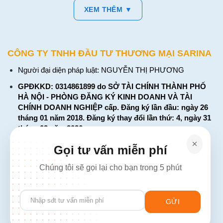
XEM THÊM ▼
CÔNG TY TNHH ĐẦU TƯ THƯƠNG MẠI SARINA
Người đại diện pháp luật: NGUYỄN THỊ PHƯƠNG
GPĐKKD: 0314861899 do SỞ TÀI CHÍNH THÀNH PHỐ
HÀ NỘI - PHÒNG ĐĂNG KÝ KINH DOANH VÀ TÀI
CHÍNH DOANH NGHIỆP cấp. Đăng ký lần đầu: ngày 26
tháng 01 năm 2018. Đăng ký thay đổi lần thứ: 4, ngày 31
tháng 03 năm 2026
226 Đường Láng, Đống Đa, Hà Nội
Gọi tư vấn miễn phí
137 Đường Hòa Hưng, Phường 12, Quận 10, TP. Hồ Chí
Chúng tôi sẽ gọi lại cho bạn trong 5 phút
Minh
Hotline: 1900 2106 - 0386 001 001
Please
Email:
Giaiphap3g@gmail.com
leave
this