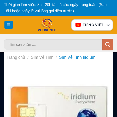
Bỏ
Thời gian làm việc: 8h - 20h tất cả các ngày trong tuần. (Sau
qua
18H hoặc ngày lễ vui lòng gọi điện trước)
nội
dung
TIẾNG VIỆT
Tìm
kiếm:
Trang chủ
/
Sim Vệ Tinh
/
Sim Vệ Tinh Iridium