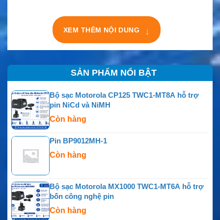
XEM THÊM NỘI DUNG
↓
SẢN PHẨM NỔI BẬT
Bộ sạc Motorola CP125 TWC1-MT8A hỗ trợ
pin NiCd và NiMH
Còn hàng
Pin BP9012MH-1
Còn hàng
Bộ sạc Motorola MX1000 TWC1-MT6A hỗ trợ
bốn công nghệ pin
Còn hàng