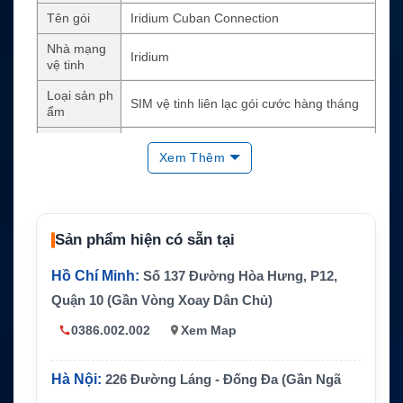
Tên gói
Iridium Cuban Connection
Nhà mạng
Iridium
vệ tinh
Loại sản ph
SIM vệ tinh liên lạc gói cước hàng tháng
ẩm
Hạn mức g
265 phút hoặc tin nhắn mỗi tháng
Xem Thêm
ói
Thời hạn tố
12 tháng
i thiểu
Phí kích ho
Có phí kích hoạt theo chính sách nhà cun
Sản phẩm hiện có sẵn tại
ạt
g cấp
Hồ Chí Minh:
Số 137 Đường Hòa Hưng, P12,
Cước vượt
Tính thêm theo phút gọi hoặc tin nhắn ngo
gói
ài hạn mức
Quận 10 (Gần Vòng Xoay Dân Chủ)
Thiết bị sử
0386.002.002
Xem Map
Thiết bị Iridium tương thích
dụng
Hàng hải, công tác xa, cứu hộ, thám hiểm,
Hà Nội:
226 Đường Láng - Đống Đa (Gần Ngã
Ứng dụng
liên lạc dự phòng