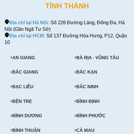
TỈNH THÀNH
Địa chỉ tại Hà Nội:
Số 226 Đường Láng, Đống Đa, Hà
Nội (Gần Ngã Tư Sở)
Địa chỉ tại HCM:
Số 137 Đường Hòa Hưng, P12, Quận
10
AN GIANG
BÀ RỊA - VŨNG TÀU
BẮC GIANG
BẮC KẠN
BẠC LIÊU
BẮC NINH
BẾN TRE
BÌNH ĐỊNH
BÌNH DƯƠNG
BÌNH PHƯỚC
BÌNH THUẬN
CÀ MAU