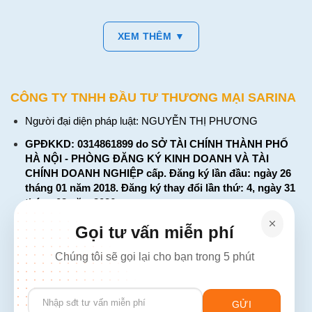
XEM THÊM ▼
CÔNG TY TNHH ĐẦU TƯ THƯƠNG MẠI SARINA
Người đại diện pháp luật: NGUYỄN THỊ PHƯƠNG
GPĐKKD: 0314861899 do SỞ TÀI CHÍNH THÀNH PHỐ
HÀ NỘI - PHÒNG ĐĂNG KÝ KINH DOANH VÀ TÀI
CHÍNH DOANH NGHIỆP cấp. Đăng ký lần đầu: ngày 26
tháng 01 năm 2018. Đăng ký thay đổi lần thứ: 4, ngày 31
tháng 03 năm 2026
226 Đường Láng, Đống Đa, Hà Nội
Gọi tư vấn miễn phí
137 Đường Hòa Hưng, Phường 12, Quận 10, TP. Hồ Chí
Chúng tôi sẽ gọi lại cho bạn trong 5 phút
Minh
Hotline: 1900 2106 - 0386 001 001
Please
Email:
Giaiphap3g@gmail.com