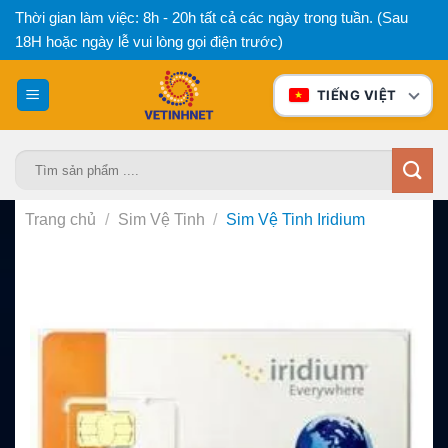
Bỏ
Thời gian làm việc: 8h - 20h tất cả các ngày trong tuần. (Sau
qua
18H hoặc ngày lễ vui lòng gọi điện trước)
nội
dung
TIẾNG VIỆT
Tìm
kiếm:
Trang chủ
/
Sim Vệ Tinh
/
Sim Vệ Tinh Iridium