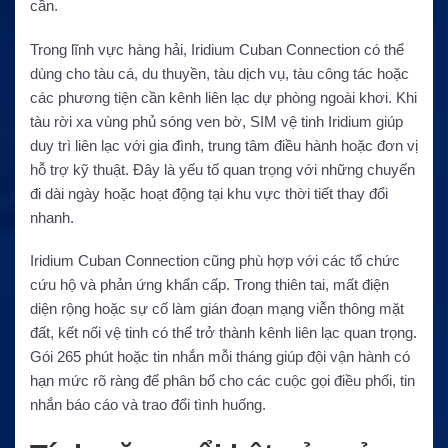
cần.
Trong lĩnh vực hàng hải, Iridium Cuban Connection có thể
dùng cho tàu cá, du thuyền, tàu dịch vụ, tàu công tác hoặc
các phương tiện cần kênh liên lạc dự phòng ngoài khơi. Khi
tàu rời xa vùng phủ sóng ven bờ, SIM vệ tinh Iridium giúp
duy trì liên lạc với gia đình, trung tâm điều hành hoặc đơn vị
hỗ trợ kỹ thuật. Đây là yếu tố quan trọng với những chuyến
đi dài ngày hoặc hoạt động tại khu vực thời tiết thay đổi
nhanh.
Iridium Cuban Connection cũng phù hợp với các tổ chức
cứu hộ và phản ứng khẩn cấp. Trong thiên tai, mất điện
diện rộng hoặc sự cố làm gián đoạn mạng viễn thông mặt
đất, kết nối vệ tinh có thể trở thành kênh liên lạc quan trọng.
Gói 265 phút hoặc tin nhắn mỗi tháng giúp đội vận hành có
hạn mức rõ ràng để phân bổ cho các cuộc gọi điều phối, tin
nhắn báo cáo và trao đổi tình huống.