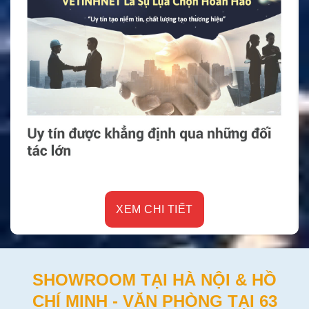
XEM CHI TIẾT
SHOWROOM TẠI HÀ NỘI & HỒ
CHÍ MINH - VĂN PHÒNG TẠI 63