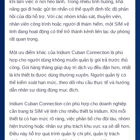
khi làm việc ở nơi hẻo lánh. Trong nhiều tình huống, khả
năng gọi đi hoặc gửi tin nhắn có thể quyết định tốc độ phản
hồi của đội hỗ trợ. Với các nhóm khảo sát, thuyền viên,
nhân viên công trình hoặc người đi thám hiểm, một SIM vệ
tinh đang hoạt động có thể trở thành kênh liên lạc dự phòng
rất quan trọng.
Một ưu điểm khác của Iridium Cuban Connection là phù
hợp cho người dùng không muốn quản lý gói trả trước thủ
công. Gói hàng tháng giúp duy trì dịch vụ đều đặn hơn, nhất
là khi thiết bị được dùng thường xuyên. Người quản lý có
thể kiểm soát hạn mức, theo dõi nhu cầu thực tế và hướng
dẫn nhân sự dùng đúng mục đích.
Iridium Cuban Connection còn phù hợp cho doanh nghiệp
cần trang bị SIM vệ tinh cho nhiều thiết bị Iridium. Khi mỗi
thiết bị có hạn mức rõ ràng, việc phân bổ cho đội tàu, nhóm
hiện trường hoặc nhân sự phụ trách khu vực xa sẽ dễ hơn.
Điều này hỗ trợ quá trình quản lý chi phí, quản lý trách