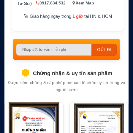
0917.834.532
Xem Map
Tư Sở)
🚀 Giao hàng ngay trong
1 giờ
tại HN & HCM
Please
leave
this
field
Chứng nhận & uy tín sản phẩm
empty.
Được kiểm chứng & cấp phép bởi các tổ chức uy tín trong và
ngoài nước