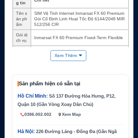
g tin
Tên s
SIM Vệ Tinh Internet Inmarsat FX 60 Premium
ản ph
Gói Cố Định Linh Hoạt Tốc Độ 6144/2048 MIR
ẩm
512/256 CIR
Gói dị
Inmarsat FX 60 Premium Fixed-Term Flexible
ch vụ
Hãng/
Xem Thêm
Nền t
Inmarsat
ảng
Loại s
ản ph
SIM internet vệ tinh
Sản phẩm hiện có sẵn tại
ẩm
Công
Hồ Chí Minh:
Số 137 Đường Hòa Hưng, P12,
nghệ
Kết nối internet vệ tinh Inmarsat Fleet Xpress
Quận 10 (Gần Vòng Xoay Dân Chủ)
chính
0386.002.002
Xem Map
Băng
thông
6144/2048MIR
MIR
Hà Nội:
226 Đường Láng - Đống Đa (Gần Ngã
Băng