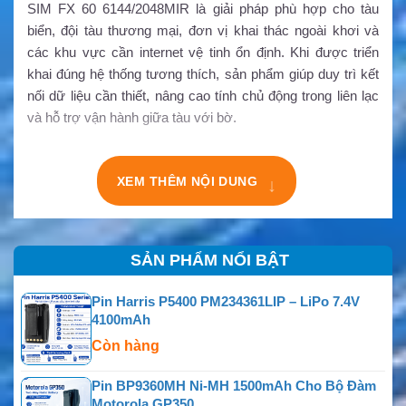
SIM FX 60 6144/2048MIR là giải pháp phù hợp cho tàu
biển, đội tàu thương mại, đơn vị khai thác ngoài khơi và
các khu vực cần internet vệ tinh ổn định. Khi được triển
khai đúng hệ thống tương thích, sản phẩm giúp duy trì kết
nối dữ liệu cần thiết, nâng cao tính chủ động trong liên lạc
và hỗ trợ vận hành giữa tàu với bờ.
XEM THÊM NỘI DUNG
↓
SẢN PHẨM NỔI BẬT
Pin Harris P5400 PM234361LIP – LiPo 7.4V
4100mAh
Còn hàng
Pin BP9360MH Ni-MH 1500mAh Cho Bộ Đàm
Motorola GP350