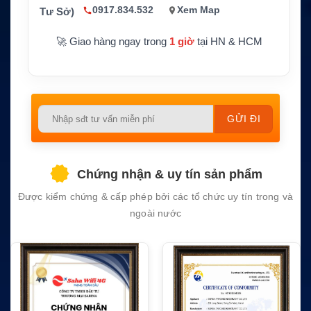
0917.834.532
Xem Map
thông
512/256CIR
Tư Sở)
CIR
🚀 Giao hàng ngay trong
1 giờ
tại HN & HCM
Dữ liệ
Không giới hạn theo gói dịch vụ được công bố
u
Thiết
Hệ thống đầu cuối tương thích Inmarsat Fleet X
bị sử
press
dụng
Please
leave
Ứng d
Tàu biển, tàu thương mại, tàu dịch vụ, vùng xa
ụng
bờ và điểm vận hành xa hạ tầng mạng
this
field
Chứng nhận & uy tín sản phẩm
empty.
Được kiểm chứng & cấp phép bởi các tổ chức uy tín trong và
ngoài nước