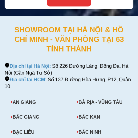
SHOWROOM TẠI HÀ NỘI & HỒ
CHÍ MINH - VĂN PHÒNG TẠI 63
TỈNH THÀNH
Địa chỉ tại Hà Nội:
Số 226 Đường Láng, Đống Đa, Hà
Nội (Gần Ngã Tư Sở)
Địa chỉ tại HCM:
Số 137 Đường Hòa Hưng, P12, Quận
10
AN GIANG
BÀ RỊA - VŨNG TÀU
BẮC GIANG
BẮC KẠN
BẠC LIÊU
BẮC NINH