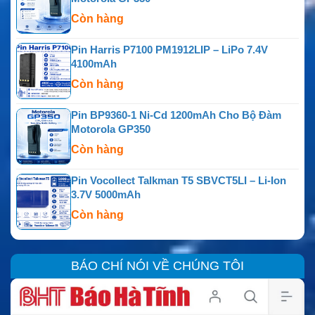
Còn hàng
Pin Harris P7100 PM1912LIP – LiPo 7.4V
4100mAh
Còn hàng
Pin BP9360-1 Ni-Cd 1200mAh Cho Bộ Đàm
Motorola GP350
Còn hàng
Pin Vocollect Talkman T5 SBVCT5LI – Li-Ion
3.7V 5000mAh
Còn hàng
BÁO CHÍ NÓI VỀ CHÚNG TÔI