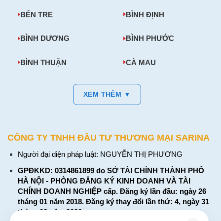
BẾN TRE
BÌNH ĐỊNH
BÌNH DƯƠNG
BÌNH PHƯỚC
BÌNH THUẬN
CÀ MAU
XEM THÊM ▼
CÔNG TY TNHH ĐẦU TƯ THƯƠNG MẠI SARINA
Người đại diện pháp luật: NGUYỄN THỊ PHƯƠNG
GPĐKKD: 0314861899 do SỞ TÀI CHÍNH THÀNH PHỐ
HÀ NỘI - PHÒNG ĐĂNG KÝ KINH DOANH VÀ TÀI
CHÍNH DOANH NGHIỆP cấp. Đăng ký lần đầu: ngày 26
tháng 01 năm 2018. Đăng ký thay đổi lần thứ: 4, ngày 31
tháng 03 năm 2026