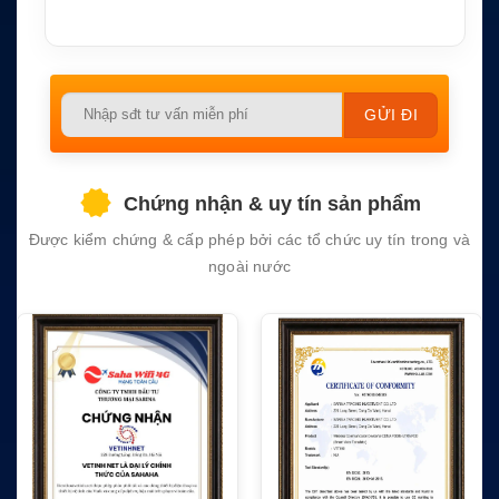
Please
leave
this
field
Chứng nhận & uy tín sản phẩm
empty.
Được kiểm chứng & cấp phép bởi các tổ chức uy tín trong và
ngoài nước