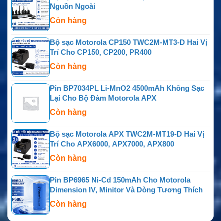
Nguồn Ngoài
Còn hàng
Bộ sạc Motorola CP150 TWC2M-MT3-D Hai Vị
Trí Cho CP150, CP200, PR400
Còn hàng
Pin BP7034PL Li-MnO2 4500mAh Không Sạc
Lại Cho Bộ Đàm Motorola APX
Còn hàng
Bộ sạc Motorola APX TWC2M-MT19-D Hai Vị
Trí Cho APX6000, APX7000, APX800
Còn hàng
Pin BP6965 Ni-Cd 150mAh Cho Motorola
Dimension IV, Minitor Và Dòng Tương Thích
Còn hàng