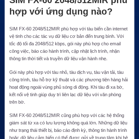
SIM FX-60 2048/512MIR phù
hợp với ứng dụng nào?
SIM FX-60 2048/512MIR phù hợp với tàu biển cần internet
vệ tinh cho các tác vụ dữ liệu cơ bản đến trung bình. Với
tốc độ tối đa 2048/512 kbps, gói này phù hợp cho email
công việc, báo cáo hành trình, cập nhật lịch trình, nhận
thông tin thời tiết và truyền dữ liệu vận hành nhẹ.
Gói này phù hợp với tàu nhỏ, tàu dịch vụ, tàu vận tải, tàu
công trình, tàu hỗ trợ kỹ thuật và các phương tiện hàng hải
hoạt động ngoài vùng phủ sóng di động. Khi tàu đi xa bờ,
kết nối vệ tinh giúp duy trì liên lạc dữ liệu với văn phòng
trên bờ.
SIM FX-60 2048/512MIR cũng phù hợp với các hệ thống
giám sát từ xa có lưu lượng không quá lớn. Những dữ liệu
như trạng thái thiết bị, báo cáo định kỳ, thông tin hành trình
hoặc dữ liệu cảm biến có thể được gửi về trung tâm khi hệ