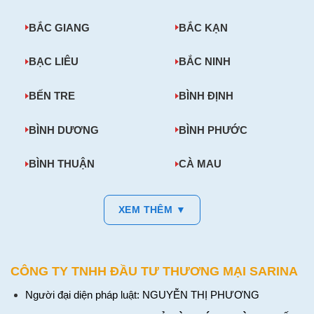
BẮC GIANG
BẮC KẠN
BẠC LIÊU
BẮC NINH
BẾN TRE
BÌNH ĐỊNH
BÌNH DƯƠNG
BÌNH PHƯỚC
BÌNH THUẬN
CÀ MAU
XEM THÊM ▼
CÔNG TY TNHH ĐẦU TƯ THƯƠNG MẠI SARINA
Người đại diện pháp luật: NGUYỄN THỊ PHƯƠNG