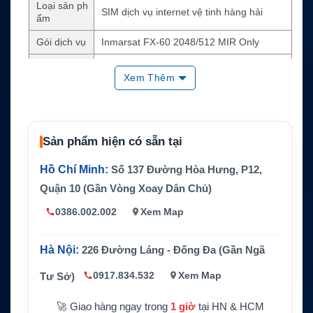
Loại sản ph
SIM dịch vụ internet vệ tinh hàng hải
ẩm
Gói dịch vụ
Inmarsat FX-60 2048/512 MIR Only
Tốc độ tối
2048/512 kbps
Xem Thêm
đa MIR
Tốc độ ca
Không áp dụng, vì đây là gói MIR Only
m kết CIR
Hệ thống m
Sản phẩm hiện có sẵn tại
Inmarsat Fleet Xpress / FX-60
ạng
Hồ Chí Minh:
Số 137 Đường Hòa Hưng, P12,
Thiết bị tươ
Hệ thống FX-60 với anten 60 cm và thiết b
ng thích
ị mạng hàng hải phù hợp
Quận 10 (Gần Vòng Xoay Dân Chủ)
Dữ liệu
Không giới hạn theo điều kiện gói dịch vụ
0386.002.002
Xem Map
Thời hạn c
Bản 36 tháng hoặc bản 60 tháng
ụ thể
Hà Nội:
226 Đường Láng - Đống Đa (Gần Ngã
Ứng dụng
Email, báo cáo vận hành, giám sát dữ liệu,
0917.834.532
Xem Map
Tư Sở)
chính
kết nối tàu biển
🚀 Giao hàng ngay trong
1 giờ
tại HN & HCM