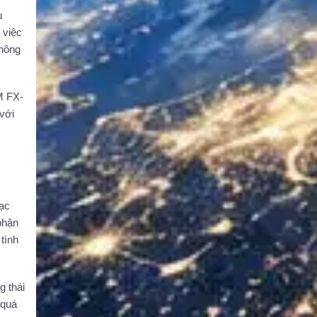
u
 việc
không
M FX-
với
lạc
 phận
 tình
g thái
 quá