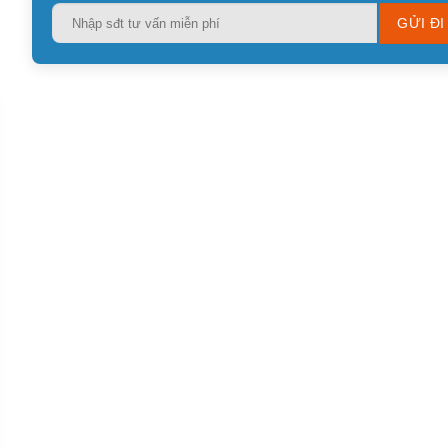
Please
leave
this
field
empty.