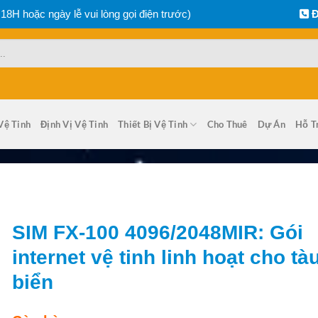
 18H hoặc ngày lễ vui lòng gọi điện trước)
Đ
Vệ Tinh
Định Vị Vệ Tinh
Thiết Bị Vệ Tinh
Cho Thuê
Dự Án
Hỗ T
SIM FX-100 4096/2048MIR: Gói
internet vệ tinh linh hoạt cho tà
biển