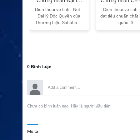
n Bộ
Chứng nhận Đại Lý
Chứng nhận CE 
T
Sahaha
tế
h Vtalk
Dien thoai ve tinh . Net -
Dien thoai ve tinh 
Việt Nam
Đại lý Độc Quyền của
đạt tiêu chuẩn chất
 quy!
Thương hiệu Sahaha tại
quốc tế
Việt Nam
0 Bình luận
Chưa có bình luận nào. Hãy là người đầu tiên!
Mô tả