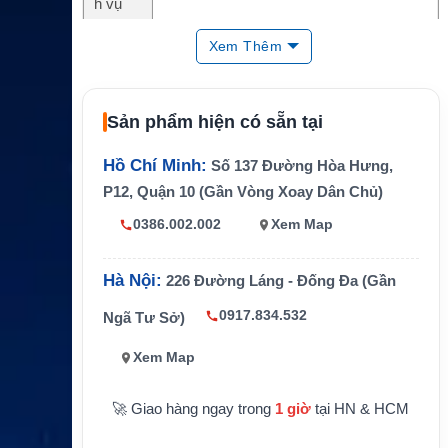
h vụ
Hãng/
Xem Thêm
Nền tả
Inmarsat
ng
Loại sả
Sản phẩm hiện có sẵn tại
SIM internet vệ tinh
n phẩm
Hồ Chí Minh:
Công n
Số 137 Đường Hòa Hưng,
Kết nối internet vệ tinh Inmarsat Fleet Xpr
ghệ chí
P12, Quận 10 (Gần Vòng Xoay Dân Chủ)
ess
nh
0386.002.002
Xem Map
Băng t
hông M
4096/2048MIR
IR
Hà Nội:
226 Đường Láng - Đống Đa (Gần
Băng t
0917.834.532
Ngã Tư Sở)
hông C
256/256CIR
IR
Xem Map
Thời gi
an sử
36 tháng hoặc 60 tháng
🚀 Giao hàng ngay trong
1 giờ
tại HN & HCM
dụng