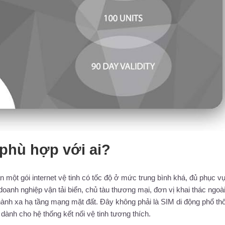
phù hợp với ai?
ột gói internet vệ tinh có tốc độ ở mức trung bình khá, đủ phục v
oanh nghiệp vận tải biển, chủ tàu thương mại, đơn vị khai thác ngoà
n hành xa hạ tầng mạng mặt đất. Đây không phải là SIM di động phổ th
ụ dành cho hệ thống kết nối vệ tinh tương thích.