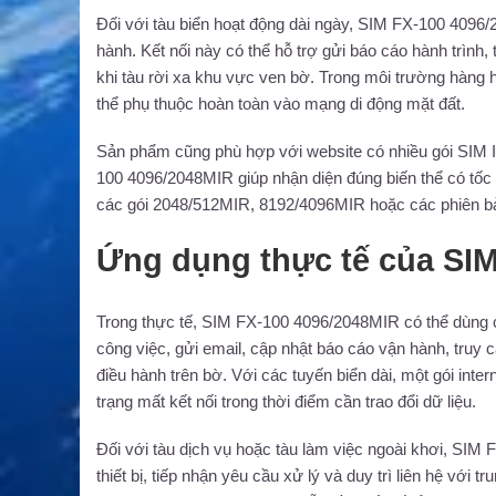
Đối với tàu biển hoạt động dài ngày, SIM FX-100 4096/
hành. Kết nối này có thể hỗ trợ gửi báo cáo hành trình, t
khi tàu rời xa khu vực ven bờ. Trong môi trường hàng h
thể phụ thuộc hoàn toàn vào mạng di động mặt đất.
Sản phẩm cũng phù hợp với website có nhiều gói SIM 
100 4096/2048MIR giúp nhận diện đúng biến thể có tốc
các gói 2048/512MIR, 8192/4096MIR hoặc các phiên 
Ứng dụng thực tế của SI
Trong thực tế, SIM FX-100 4096/2048MIR có thể dùng cho
công việc, gửi email, cập nhật báo cáo vận hành, truy c
điều hành trên bờ. Với các tuyến biển dài, một gói inter
trạng mất kết nối trong thời điểm cần trao đổi dữ liệu.
Đối với tàu dịch vụ hoặc tàu làm việc ngoài khơi, SIM F
thiết bị, tiếp nhận yêu cầu xử lý và duy trì liên hệ v