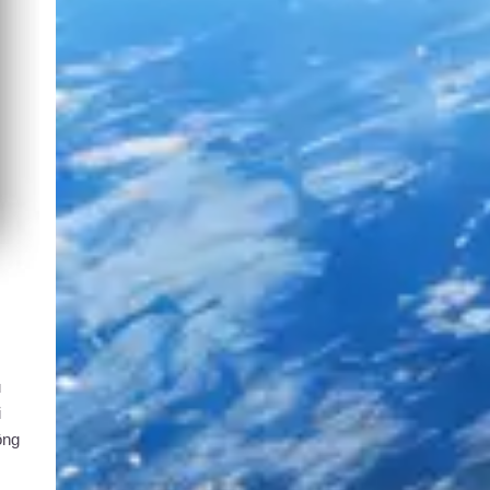
ụ
i
ông