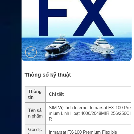
Thông số kỹ thuật
Thông
Chi tiết
tin
SIM Vệ Tinh Internet Inmarsat FX-100 Pre
Tên sả
mium Linh Hoạt 4096/2048MIR 256/256CI
n phẩm
R
Gói dịc
Inmarsat FX-100 Premium Flexible