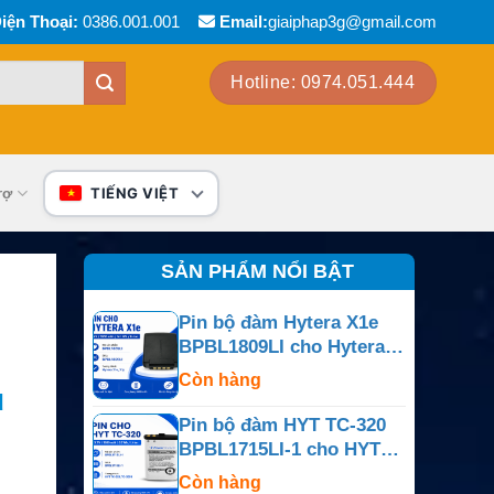
iện Thoại:
0386.001.001
Email:
giaiphap3g@gmail.com
Hotline: 0974.051.444
rợ
TIẾNG VIỆT
SẢN PHẨM NỔI BẬT
Pin bộ đàm Hytera X1e
BPBL1809LI cho Hytera
X1e
Còn hàng
u
Pin bộ đàm HYT TC-320
BPBL1715LI-1 cho HYT
TC-320
Còn hàng