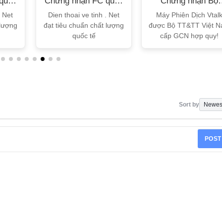
quốc
Chứng nhận FC quốc
Chứng nhận Bộ
tế
TT&TT
. Net
Dien thoai ve tinh . Net
Máy Phiên Dịch Vtal
 lượng
đạt tiêu chuẩn chất lượng
được Bộ TT&TT Việt 
quốc tế
cấp GCN hợp quy!
Sort by
POST