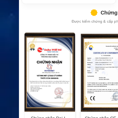
Thiết bị
Hệ thống đầu cuối tương thích Inmarsat F
sử dụn
X-100
Chứng 
g
Được kiểm chứng & cấp phé
Tàu biển, tàu thương mại, tàu dịch vụ, vù
Ứng dụ
ng xa bờ và điểm vận hành xa hạ tầng m
ng
ạng
XEM CHI TIẾT