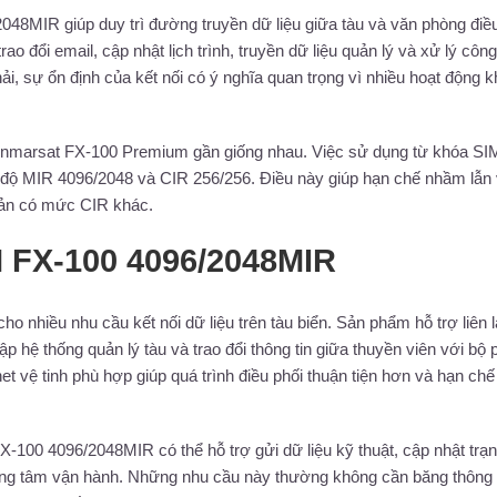
2048MIR giúp duy trì đường truyền dữ liệu giữa tàu và văn phòng điề
rao đổi email, cập nhật lịch trình, truyền dữ liệu quản lý và xử lý công
ải, sự ổn định của kết nối có ý nghĩa quan trọng vì nhiều hoạt động 
Inmarsat FX-100 Premium gần giống nhau. Việc sử dụng từ khóa SI
 độ MIR 4096/2048 và CIR 256/256. Điều này giúp hạn chế nhầm lẫn 
bản có mức CIR khác.
M FX-100 4096/2048MIR
 nhiều nhu cầu kết nối dữ liệu trên tàu biển. Sản phẩm hỗ trợ liên 
ập hệ thống quản lý tàu và trao đổi thông tin giữa thuyền viên với bộ
net vệ tinh phù hợp giúp quá trình điều phối thuận tiện hơn và hạn chế
X-100 4096/2048MIR có thể hỗ trợ gửi dữ liệu kỹ thuật, cập nhật trạn
ới trung tâm vận hành. Những nhu cầu này thường không cần băng thông