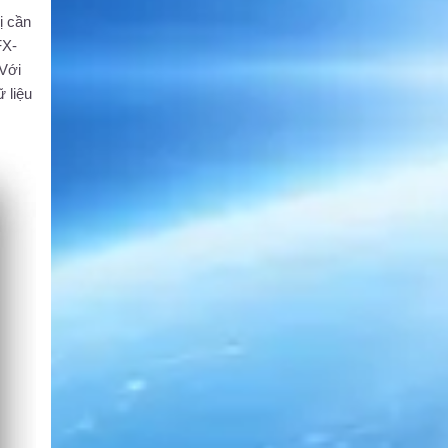
ị cần
FX-
Với
 liệu