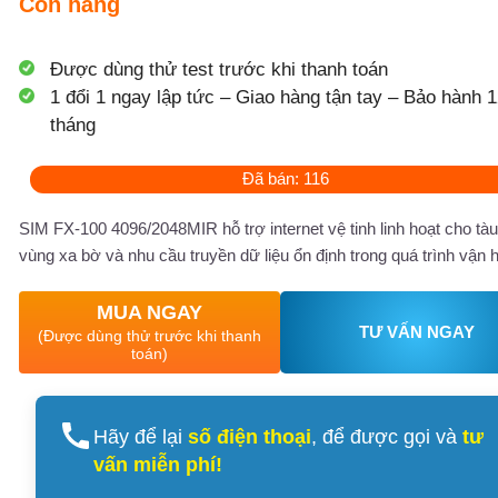
Còn hàng
Được dùng thử test trước khi thanh toán
1 đổi 1 ngay lập tức – Giao hàng tận tay – Bảo hành 1
tháng
Đã bán: 116
SIM FX-100 4096/2048MIR hỗ trợ internet vệ tinh linh hoạt cho tàu
vùng xa bờ và nhu cầu truyền dữ liệu ổn định trong quá trình vận 
MUA NGAY
TƯ VẤN NGAY
(Được dùng thử trước khi thanh
toán)
Hãy để lại
số điện thoại
, để được gọi và
tư
vấn miễn phí!