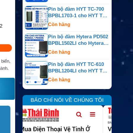
Pin bộ đàm HYT TC-700
BPBL1703-1 cho HYT TC-
700
Còn hàng
2
Pin bộ đàm Hytera PD502
BPBL1502LI cho Hytera
PD502 / PD506
Còn hàng
 biển,
Pin bộ đàm HYT TC-610
hành.
BPBL1204LI cho HYT TC-
610
Còn hàng
BÁO CHÍ NÓI VỀ CHÚNG TÔI