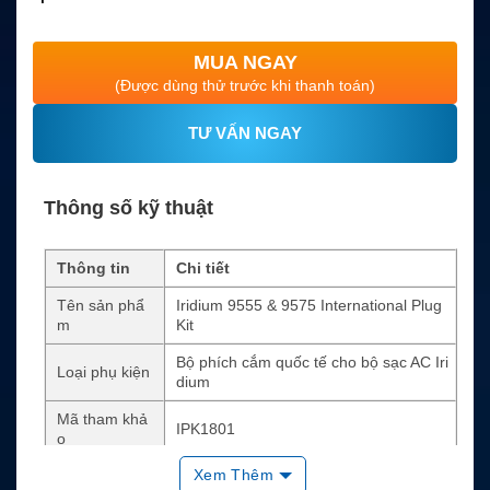
MUA NGAY
(Được dùng thử trước khi thanh toán)
TƯ VẤN NGAY
Thông số kỹ thuật
Thông tin
Chi tiết
Tên sản phẩ
Iridium 9555 & 9575 International Plug
m
Kit
Bộ phích cắm quốc tế cho bộ sạc AC Iri
Loại phụ kiện
dium
Mã tham khả
IPK1801
o
Xem Thêm
Thiết bị tương
Iridium 9555, Iridium Extreme 9575, Iridi