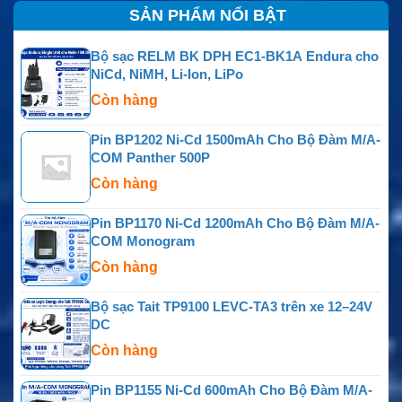
SẢN PHẨM NỔI BẬT
Bộ sạc RELM BK DPH EC1-BK1A Endura cho
NiCd, NiMH, Li-Ion, LiPo
Còn hàng
Pin BP1202 Ni-Cd 1500mAh Cho Bộ Đàm M/A-
COM Panther 500P
Còn hàng
Pin BP1170 Ni-Cd 1200mAh Cho Bộ Đàm M/A-
COM Monogram
Còn hàng
Bộ sạc Tait TP9100 LEVC-TA3 trên xe 12–24V
DC
Còn hàng
Pin BP1155 Ni-Cd 600mAh Cho Bộ Đàm M/A-