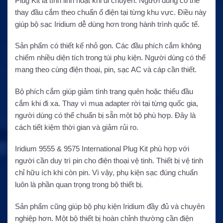
Plug Kit là tính linh hoạt khi di chuyển. Người dùng có thể
thay đầu cắm theo chuẩn ổ điện tại từng khu vực. Điều này
giúp bộ sạc Iridium dễ dùng hơn trong hành trình quốc tế.
Sản phẩm có thiết kế nhỏ gọn. Các đầu phích cắm không
chiếm nhiều diện tích trong túi phụ kiện. Người dùng có thể
mang theo cùng điện thoại, pin, sạc AC và cáp cần thiết.
Bộ phích cắm giúp giảm tình trạng quên hoặc thiếu đầu
cắm khi đi xa. Thay vì mua adapter rời tại từng quốc gia,
người dùng có thể chuẩn bị sẵn một bộ phù hợp. Đây là
cách tiết kiệm thời gian và giảm rủi ro.
Iridium 9555 & 9575 International Plug Kit phù hợp với
người cần duy trì pin cho điện thoại vệ tinh. Thiết bị vệ tinh
chỉ hữu ích khi còn pin. Vì vậy, phụ kiện sạc đúng chuẩn
luôn là phần quan trọng trong bộ thiết bị.
Sản phẩm cũng giúp bộ phụ kiện Iridium đầy đủ và chuyên
nghiệp hơn. Một bộ thiết bị hoàn chỉnh thường cần điện