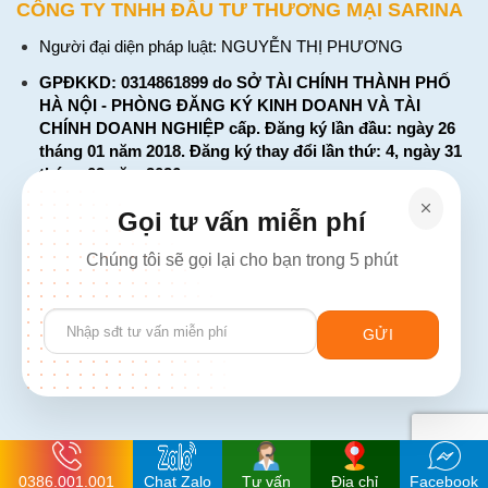
CÔNG TY TNHH ĐẦU TƯ THƯƠNG MẠI SARINA
Người đại diện pháp luật: NGUYỄN THỊ PHƯƠNG
GPĐKKD: 0314861899 do SỞ TÀI CHÍNH THÀNH PHỐ
HÀ NỘI - PHÒNG ĐĂNG KÝ KINH DOANH VÀ TÀI
CHÍNH DOANH NGHIỆP cấp. Đăng ký lần đầu: ngày 26
tháng 01 năm 2018. Đăng ký thay đổi lần thứ: 4, ngày 31
tháng 03 năm 2026
226 Đường Láng, Đống Đa, Hà Nội
Gọi tư vấn miễn phí
137 Đường Hòa Hưng, Phường 12, Quận 10, TP. Hồ Chí
Chúng tôi sẽ gọi lại cho bạn trong 5 phút
Minh
Hotline: 1900 2106 - 0386 001 001
Please
Email:
Giaiphap3g@gmail.com
leave
this
field
empty.
0386.001.001
Chat Zalo
Tư vấn
Địa chỉ
Facebook