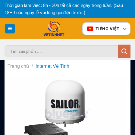
Bỏ
Thời gian làm việc: 8h - 20h tất cả các ngày trong tuần. (Sau
qua
18H hoặc ngày lễ vui lòng gọi điện trước)
nội
dung
TIẾNG VIỆT
Tìm
kiếm:
Trang chủ
/
Internet Vệ Tinh