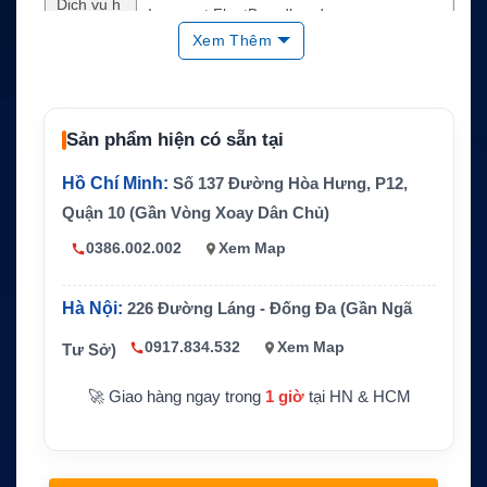
Dịch vụ h
Inmarsat FleetBroadband
ỗ trợ
Xem Thêm
Loại sản
Thiết bị kết nối vệ tinh hàng hải
phẩm
Tốc độ dữ
Standard IP lên đến khoảng 150 kbps
liệu
Sản phẩm hiện có sẵn tại
Kết nối ch
LAN, web interface, chia sẻ WiFi qua thiết bị
Hồ Chí Minh:
Số 137 Đường Hòa Hưng, P12,
ính
mạng phù hợp
Quận 10 (Gần Vòng Xoay Dân Chủ)
Dịch vụ h
Internet, thoại, SMS, fax 3.1 kHz khi cấu hìn
0386.002.002
Xem Map
ỗ trợ
h phù hợp
Ghi chú
Không kèm tay cầm IP
Hà Nội:
226 Đường Láng - Đống Đa (Gần Ngã
0917.834.532
Xem Map
Tư Sở)
🚀 Giao hàng ngay trong
1 giờ
tại HN & HCM