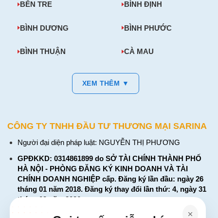
BẾN TRE
BÌNH ĐỊNH
BÌNH DƯƠNG
BÌNH PHƯỚC
BÌNH THUẬN
CÀ MAU
XEM THÊM ▼
CÔNG TY TNHH ĐẦU TƯ THƯƠNG MẠI SARINA
Người đại diện pháp luật: NGUYỄN THỊ PHƯƠNG
GPĐKKD: 0314861899 do SỞ TÀI CHÍNH THÀNH PHỐ
HÀ NỘI - PHÒNG ĐĂNG KÝ KINH DOANH VÀ TÀI
CHÍNH DOANH NGHIỆP cấp. Đăng ký lần đầu: ngày 26
tháng 01 năm 2018. Đăng ký thay đổi lần thứ: 4, ngày 31
tháng 03 năm 2026
226 Đường Láng, Đống Đa, Hà Nội