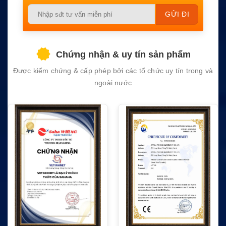
Please
leave
this
field
Chứng nhận & uy tín sản phẩm
empty.
Được kiểm chứng & cấp phép bởi các tổ chức uy tín trong và
ngoài nước