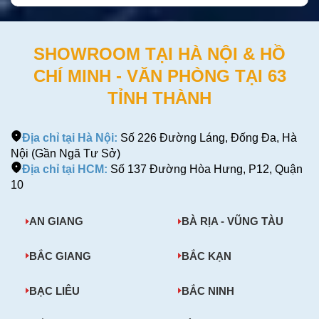
SHOWROOM TẠI HÀ NỘI & HỒ
CHÍ MINH - VĂN PHÒNG TẠI 63
TỈNH THÀNH
Địa chỉ tại Hà Nội:
Số 226 Đường Láng, Đống Đa, Hà
Nội (Gần Ngã Tư Sở)
Địa chỉ tại HCM:
Số 137 Đường Hòa Hưng, P12, Quận
10
AN GIANG
BÀ RỊA - VŨNG TÀU
BẮC GIANG
BẮC KẠN
BẠC LIÊU
BẮC NINH