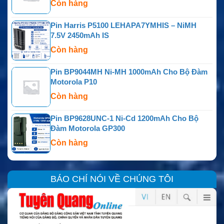
Còn hàng
Pin Harris P5100 LEHAPA7YMHIS – NiMH
7.5V 2450mAh IS
Còn hàng
Pin BP9044MH Ni-MH 1000mAh Cho Bộ Đàm
Motorola P10
Còn hàng
Pin BP9628UNC-1 Ni-Cd 1200mAh Cho Bộ
Đàm Motorola GP300
Còn hàng
BÁO CHÍ NÓI VỀ CHÚNG TÔI