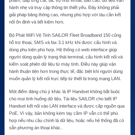
phẩm, đáp ứng các tác vụ như email, báo cáo, dữ liệu vận
hành nhẹ và truy cập thông tin thiết yếu. Đây không phải
giải pháp băng thông cao, nhưng phù hợp với tàu cần kết
nối ổn định và tiết kiệm hơn.
Bộ Phát WiFi Vệ Tinh SAILOR Fleet Broadband 150 cũng
hỗ trợ thoại, SMS và fax 3.1 kHz khi được cấu hình và
dùng phụ kiện phù hợp. Hệ thống có web interface giúp
người dùng quản lý trạng thái terminal, cấu hình kết nối và
kiểm soát phiên dữ liệu từ máy tính. Điều này giúp vận
hành thuận tiện hơn trong thực tế, đặc biệt khi người dùng
muốn quản lý kết nối trực tiếp từ thiết bị trong mạng LAN.
Một điểm đáng chú ý khác là IP Handset không bắt buộc
cho mọi tình huống dữ liệu. Tài liệu SAILOR cho biết IP
Handset kết nối vào LAN interface và được cấp nguồn qua
PoE. Vì vậy, bản không kèm tay cầm IP vẫn có thể phù
hợp nếu nhu cầu chính là dữ liệu, hoặc nếu hệ thống đã có
sẵn phương án thoại khác.