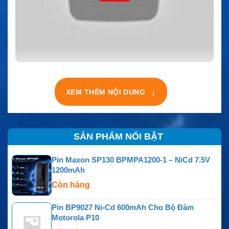
↓
XEM THÊM NỘI DUNG
SẢN PHẨM NỔI BẬT
Pin Maxon SP130 BPMPA1200-1 – NiCd 7.5V
1200mAh
Còn hàng
Pin BP9027 Ni-Cd 600mAh Cho Bộ Đàm
Motorola P10