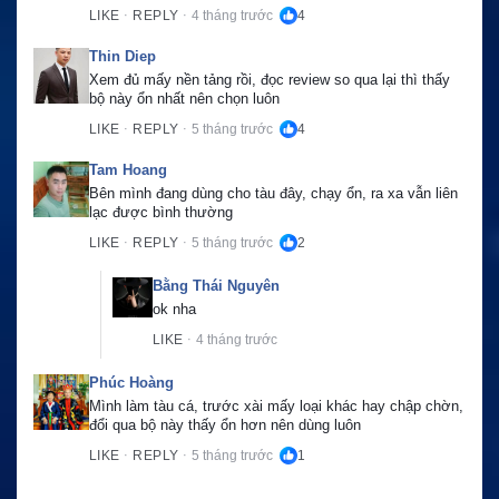
LIKE
REPLY
4 tháng trước
4
·
·
Thin Diep
Xem đủ mấy nền tảng rồi, đọc review so qua lại thì thấy 
bộ này ổn nhất nên chọn luôn
LIKE
REPLY
5 tháng trước
4
·
·
Tam Hoang
Bên mình đang dùng cho tàu đây, chạy ổn, ra xa vẫn liên 
lạc được bình thường
LIKE
REPLY
5 tháng trước
2
·
·
Bằng Thái Nguyên
ok nha
LIKE
4 tháng trước
·
Phúc Hoàng
Mình làm tàu cá, trước xài mấy loại khác hay chập chờn, 
đổi qua bộ này thấy ổn hơn nên dùng luôn
LIKE
REPLY
5 tháng trước
1
·
·