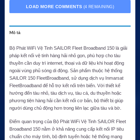
LOAD MORE COMMENTS
(4 REMAINING)
Mô tả
Bộ Phát WiFi Vệ Tinh SAILOR Fleet Broadband 150 là giải
pháp kết nối vệ tinh hàng hải nhỏ gọn, phù hợp cho tàu
thuyền cần duy trì internet, thoại và dữ liệu khi hoạt động
ngoài vùng phủ sóng di động. Sản phẩm thuộc hệ thống
SAILOR 150 FleetBroadband, sử dụng dịch vụ Inmarsat
FleetBroadband để hỗ trợ kết nối trên biển. Với thiết kế
hướng đến tàu nhỏ, tàu dịch vụ, tàu cá, du thuyền hoặc
phương tiện hàng hải cần kết nối cơ bản, bộ thiết bị giúp
người dùng chủ động hơn trong liên lạc giữa tàu và bờ.
Điểm quan trọng của Bộ Phát WiFi Vệ Tinh SAILOR Fleet
Broadband 150 nằm ở khả năng cung cấp kết nối IP tiêu
chuẩn cho máy tính, bộ định tuyến hoặc hệ thống mạng