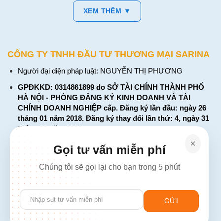
XEM THÊM ▼
CÔNG TY TNHH ĐẦU TƯ THƯƠNG MẠI SARINA
Người đại diện pháp luật: NGUYỄN THỊ PHƯƠNG
GPĐKKD: 0314861899 do SỞ TÀI CHÍNH THÀNH PHỐ
HÀ NỘI - PHÒNG ĐĂNG KÝ KINH DOANH VÀ TÀI
CHÍNH DOANH NGHIỆP cấp. Đăng ký lần đầu: ngày 26
tháng 01 năm 2018. Đăng ký thay đổi lần thứ: 4, ngày 31
tháng 03 năm 2026
226 Đường Láng, Đống Đa, Hà Nội
Gọi tư vấn miễn phí
137 Đường Hòa Hưng, Phường 12, Quận 10, TP. Hồ Chí
Chúng tôi sẽ gọi lại cho bạn trong 5 phút
Minh
Hotline: 1900 2106 - 0386 001 001
Please
Email:
Giaiphap3g@gmail.com
leave
this