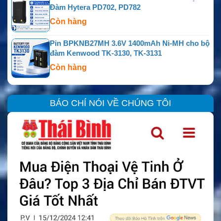
Đàm Hytera PD702, PD782
Còn hàng
Pin BPKNB27MH 3.6V 1400mAh Ni-MH cho bộ
đàm Kenwood TK-3130, TK-3131
Còn hàng
BÁO CHÍ NÓI VỀ CHÚNG TÔI