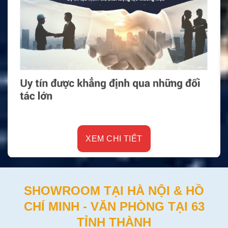
XEM CHI TIẾT
SHOWROOM TẠI HÀ NỘI & HỒ
CHÍ MINH - VĂN PHÒNG TẠI 63
TỈNH THÀNH