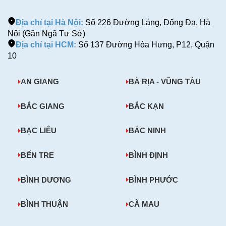
Địa chỉ tại Hà Nội:
Số 226 Đường Láng, Đống Đa, Hà
Nội (Gần Ngã Tư Sở)
Địa chỉ tại HCM:
Số 137 Đường Hòa Hưng, P12, Quận
10
AN GIANG
BÀ RỊA - VŨNG TÀU
BẮC GIANG
BẮC KẠN
BẠC LIÊU
BẮC NINH
BẾN TRE
BÌNH ĐỊNH
BÌNH DƯƠNG
BÌNH PHƯỚC
BÌNH THUẬN
CÀ MAU