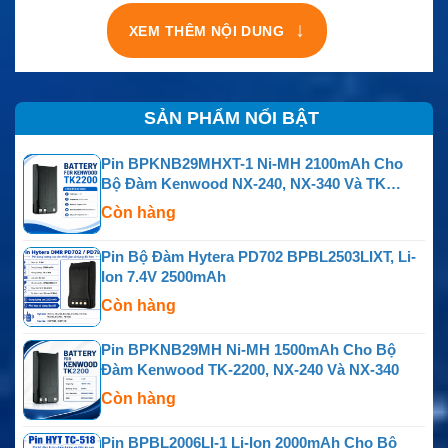
↓
XEM THÊM NỘI DUNG
SẢN PHẨM NỔI BẬT
Pin BPKNB29MHXT-1 Ni-MH 2100mAh Cho
Bộ Đàm Kenwood NX-240, NX-340 Và TK
Series
Còn hàng
Pin Bộ Đàm Hytera PD702 BPBL2503LIXT, Li-
Ion 7.4V 2500mAh
Còn hàng
Pin BPKNB29MH Ni-MH 1500mAh Cho Bộ
Đàm Kenwood TK-2200, NX-240 Và NX-340
Còn hàng
Pin BPBL2006LI-1 Li-Ion 2000mAh Cho Bộ