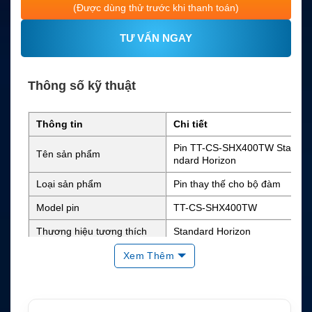
(Được dùng thử trước khi thanh toán)
TƯ VẤN NGAY
Thông số kỹ thuật
Thông tin
Chi tiết
Pin TT-CS-SHX400TW Sta
Tên sản phẩm
ndard Horizon
Loại sản phẩm
Pin thay thế cho bộ đàm
Model pin
TT-CS-SHX400TW
Thương hiệu tương thích
Standard Horizon
Standard Horizon HX400I
Xem Thêm
Thiết bị tương thích
S, HX400
SBR-29LIIS, FNB-115LIIS,
Mã pin gốc thay thế
SBR-45LIIS, SBR-45LI