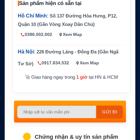
Sản phẩm hiện có sẵn tại
Công nghệ pin
Li-ion
Hồ Chí Minh:
Số 137 Đường Hòa Hưng, P12,
Điện áp
7.4V
Quận 10 (Gần Vòng Xoay Dân Chủ)
Dung lượng
2550mAh
0386.002.002
Xem Map
Màu sắc
Đen
Kích thước
5.19 x 2.26 x 1.29 inch
Hà Nội:
226 Đường Láng - Đống Đa (Gần Ngã
Trọng lượng
0.7 lb
0917.834.532
Xem Map
Tư Sở)
Bảo hành
12 tháng
🚀 Giao hàng ngay trong
1 giờ
tại HN & HCM
Please
leave
this
field
Chứng nhận & uy tín sản phẩm
empty.